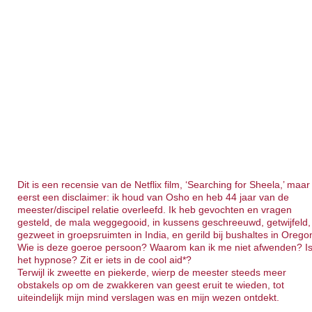
Dit is een recensie van de Netflix film, ‘Searching for Sheela,’ maar
eerst een disclaimer: ik houd van Osho en heb 44 jaar van de
meester/discipel relatie overleefd. Ik heb gevochten en vragen
gesteld, de mala weggegooid, in kussens geschreeuwd, getwijfeld,
gezweet in groepsruimten in India, en gerild bij bushaltes in Orego
Wie is deze goeroe persoon? Waarom kan ik me niet afwenden? I
het hypnose? Zit er iets in de cool aid*?
Terwijl ik zweette en piekerde, wierp de meester steeds meer
obstakels op om de zwakkeren van geest eruit te wieden, tot
uiteindelijk mijn mind verslagen was en mijn wezen ontdekt.