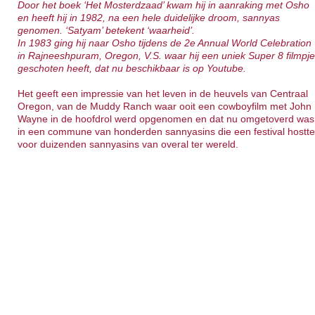
Door het boek ‘Het Mosterdzaad’ kwam hij in aanraking met Osho
en heeft hij in 1982, na een hele duidelijke droom, sannyas
genomen. ‘Satyam’ betekent ‘waarheid’.
In 1983 ging hij naar Osho tijdens de 2e Annual World Celebration
in Rajneeshpuram, Oregon, V.S. waar hij een uniek Super 8 filmpj
geschoten heeft, dat nu beschikbaar is op Youtube.
Het geeft een impressie van het leven in de heuvels van Centraal
Oregon, van de Muddy Ranch waar ooit een cowboyfilm met John
Wayne in de hoofdrol werd opgenomen en dat nu omgetoverd was
in een commune van honderden sannyasins die een festival hostt
voor duizenden sannyasins van overal ter wereld.