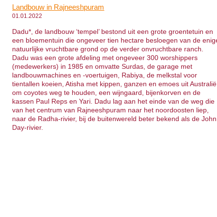
Landbouw in Rajneeshpuram
01.01.2022
Dadu*, de landbouw ‘tempel’ bestond uit een grote groentetuin en
een bloementuin die ongeveer tien hectare besloegen van de enig
natuurlijke vruchtbare grond op de verder onvruchtbare ranch.
Dadu was een grote afdeling met ongeveer 300 worshippers
(medewerkers) in 1985 en omvatte Surdas, de garage met
landbouwmachines en -voertuigen, Rabiya, de melkstal voor
tientallen koeien, Atisha met kippen, ganzen en emoes uit Australië
om coyotes weg te houden, een wijngaard, bijenkorven en de
kassen Paul Reps en Yari. Dadu lag aan het einde van de weg die
van het centrum van Rajneeshpuram naar het noordoosten liep,
naar de Radha-rivier, bij de buitenwereld beter bekend als de John
Day-rivier.