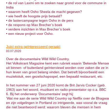
• de rol van Laxmi om te zoeken naar grond voor de commune in
India
• waarom heeft Osho Sheela de macht gegeven?
• wie heeft de hoogste prijs betaald?
• de lastercampagne tegen Osho in de pers
• de respons op Max Brecher’s boek
• verdere inzichten in Max Brecher’s boek
• een nieuw project voor Osho.
Juist extra geïnteresseerd geraakt
03.07.2020
Over de documentaire Wild Wild Country.
Het Volkskrant Magazine kent een rubriek waarin ‘Bekende Mense
uit binnen- of buitenland geïnterviewd worden over zaken die ze in
hun leven van groot belang vinden. Dat betreft bijvoorbeeld een
muziekstuk, een gezelschapsspel, een bepaald restaurant, etc.
In het nummer van 27 juni 2020 komt de Brit Jarvis Cocker (geb.
1963) aan het woord, muzikant en radio-presentator op o.a. BBC
6. Bij het onderwerp ‘Documentaire’ zegt hij:
‘Wat me aan de serie Wild Wild Country op Netflix over de Bhagwa
en zijn volgelingen in Portland zo intrigeerde, was vooral de vraag
die niet beantwoord werd: waarom bleven die mensen in hem