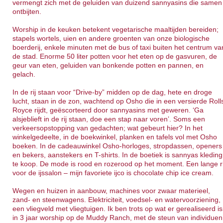
vermengt zich met de geluiden van duizend sannyasins die samen
ontbijten.
Worship in de keuken betekent vegetarische maaltijden bereiden;
stapels wortels, uien en andere groenten van onze biologische
boerderij, enkele minuten met de bus of taxi buiten het centrum va
de stad. Enorme 50 liter potten voor het eten op de gasvuren, de
geur van eten, geluiden van bonkende potten en pannen, en
gelach.
In de rij staan voor “Drive-by” midden op de dag, hete en droge
lucht, staan in de zon, wachtend op Osho die in een versierde Roll
Royce rijdt, geëscorteerd door sannyasins met geweren. ‘Ga
alsjeblieft in de rij staan, doe een stap naar voren’. Soms een
verkeersopstopping van gedachten; wat gebeurt hier? In het
winkelgedeelte, in de boekwinkel, planken en tafels vol met Osho
boeken. In de cadeauwinkel Osho-horloges, stropdassen, openers
en bekers, aanstekers en T-shirts. In de boetiek is sannyas kleding
te koop. De mode is rood en rozerood op het moment. Een lange ri
voor de ijssalon – mijn favoriete ijco is chocolate chip ice cream.
Wegen en huizen in aanbouw, machines voor zwaar materieel,
zand- en steenwagens. Elektriciteit, voedsel- en watervoorziening,
een vliegveld met vliegtuigen. Ik ben trots op wat er gerealiseerd is
in 3 jaar worship op de Muddy Ranch, met de steun van individuen