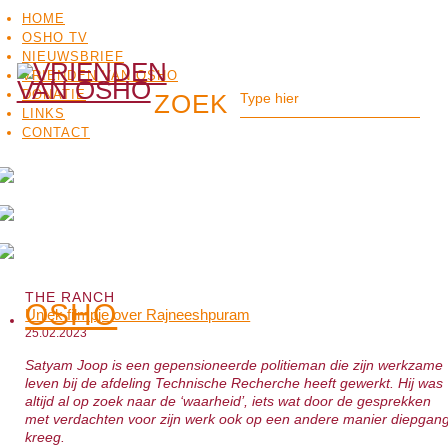
HOME
OSHO TV
NIEUWSBRIEF
VRIENDEN VAN OSHO
DONATIE
LINKS
CONTACT
THE RANCH
OSHO
Uniek filmpje over Rajneeshpuram
OSHO
MEDITATIE
BO
TV
25.02.2023
Satyam Joop is een gepensioneerde politieman die zijn werkzame
leven bij de afdeling Technische Recherche heeft gewerkt. Hij was
altijd al op zoek naar de ‘waarheid’, iets wat door de gesprekken
met verdachten voor zijn werk ook op een andere manier diepgan
kreeg.