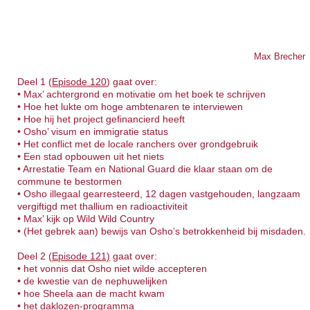
Max Brecher
Deel 1 (
Episode 120
) gaat over:
• Max’ achtergrond en motivatie om het boek te schrijven
• Hoe het lukte om hoge ambtenaren te interviewen
• Hoe hij het project gefinancierd heeft
• Osho’ visum en immigratie status
• Het conflict met de locale ranchers over grondgebruik
• Een stad opbouwen uit het niets
• Arrestatie Team en National Guard die klaar staan om de
commune te bestormen
• Osho illegaal gearresteerd, 12 dagen vastgehouden, langzaam
vergiftigd met thallium en radioactiviteit
• Max’ kijk op Wild Wild Country
• (Het gebrek aan) bewijs van Osho’s betrokkenheid bij misdaden.
Deel 2 (
Episode 121)
gaat over:
• het vonnis dat Osho niet wilde accepteren
• de kwestie van de nephuwelijken
• hoe Sheela aan de macht kwam
• het daklozen-programma