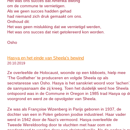
Het was ons succes dat Amerika dwong
om de commune te vernietigen.
Als we geen succes hadden gehad
had niemand zich druk gemaakt om ons.
Onthoud dit:
Het was geen mislukking dat we vernietigd werden,
Het was ons succes dat niet getolereerd kon worden.
Osho
Hasya en het einde van Sheela’s bewind
20.10.2019
Ze overleefde de Holocaust, woonde op een kibboets, hielp mee
‘The Godfather’ te produceren en volgde Sheela op als
secretaresse van Osho. Hasya is het sanskriet woord voor ‘lachen’
de sannyasnaam die zij kreeg. Toen het duidelijk werd hoe Sheela
ontspoord was in de Commune in Oregon in 1985 trad Hasya op d
voorgrond en werd ze de opvolgster van Sheela.
Ze was als Françoise Wizenberg in Parijs geboren in 1937, de
dochter van een in Polen geboren joodse industrieel. Haar vader
werd in 1942 door de Nazi’s vermoord. Hasya overleefde de
Tweede Wereldoorlog door te vluchten met haar oom en