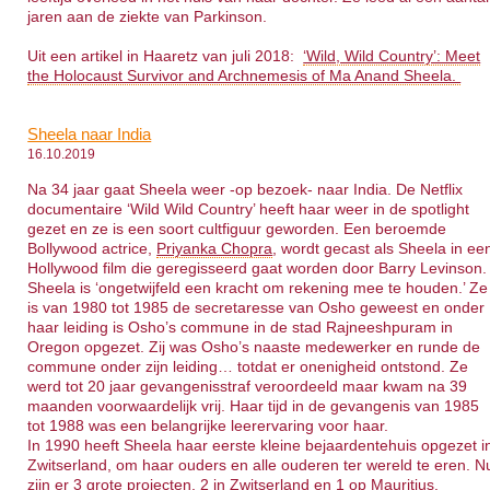
jaren aan de ziekte van Parkinson.
Uit een artikel in Haaretz van juli 2018:
‘Wild, Wild Country’: Meet
the Holocaust Survivor and Archnemesis of Ma Anand Sheela.
Sheela naar India
16.10.2019
Na 34 jaar gaat Sheela weer -op bezoek- naar India. De Netflix
documentaire ‘Wild Wild Country’ heeft haar weer in de spotlight
gezet en ze is een soort cultfiguur geworden. Een beroemde
Bollywood actrice,
Priyanka Chopra
, wordt gecast als Sheela in ee
Hollywood film die geregisseerd gaat worden door Barry Levinson.
Sheela is ‘ongetwijfeld een kracht om rekening mee te houden.’ Ze
is van 1980 tot 1985 de secretaresse van Osho geweest en onder
haar leiding is Osho’s commune in de stad Rajneeshpuram in
Oregon opgezet. Zij was Osho’s naaste medewerker en runde de
commune onder zijn leiding… totdat er onenigheid ontstond. Ze
werd tot 20 jaar gevangenisstraf veroordeeld maar kwam na 39
maanden voorwaardelijk vrij. Haar tijd in de gevangenis van 1985
tot 1988 was een belangrijke leerervaring voor haar.
In 1990 heeft Sheela haar eerste kleine bejaardentehuis opgezet i
Zwitserland, om haar ouders en alle ouderen ter wereld te eren. N
zijn er 3 grote projecten, 2 in Zwitserland en 1 op Mauritius.