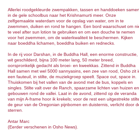
Allerlei roodgekleurde zwempakken, tassen en handdoeken same
in de gele schoolbus naar het Krishnamurti meer. Onze
zelfgemaakte waterdam voor de opslag van water, om in te
zwemmen, duiken en rond te hangen. Een bord waarschuwt om ni
te veel after sun lotion te gebruiken en om een douche te nemen
voor het zwemmen, om de waterkwaliteit te beschermen. Kijken
naar boeddha lichamen, boeddha buiken en rednecks.
In de rij voor Darshan, in de Buddha Hall, een enorme constructie,
wit geschilderd, bijna 100 meter lang, 50 meter breed,
oorspronkelijk gedacht als broei- en kweekkas. Zittend in Buddha
Hall samen met wel 5000 sannyasins, een zee van rood, Osho zit i
een fauteuil, in stilte, de muziekgroep speelt. Space out, space in.
Thuiskomen bij het vallen van de avond met de bus, koppels en
singles. Stilte valt over de Ranch, spaarzame lichten van huizen e
gebouwen rond de vallei. Laat in de avond, zittend op de veranda
van mijn A-frame hoor ik krekels; voor de rest een uitgestrekte stilt
de geur van de Oregonian pijnbomen en duisternis, verlicht door d
sterren.
Antar Marc
(Eerder verschenen in Osho News).