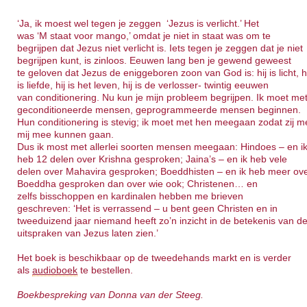
‘Ja, ik moest wel tegen je zeggen ‘Jezus is verlicht.’ Het
was ‘M staat voor mango,’ omdat je niet in staat was om te
begrijpen dat Jezus niet verlicht is. Iets tegen je zeggen dat je niet
begrijpen kunt, is zinloos. Eeuwen lang ben je gewend geweest
te geloven dat Jezus de eniggeboren zoon van God is: hij is licht, h
is liefde, hij is het leven, hij is de verlosser- twintig eeuwen
van conditionering. Nu kun je mijn probleem begrijpen. Ik moet me
geconditioneerde mensen, geprogrammeerde mensen beginnen.
Hun conditionering is stevig; ik moet met hen meegaan zodat zij m
mij mee kunnen gaan.
Dus ik most met allerlei soorten mensen meegaan: Hindoes – en i
heb 12 delen over Krishna gesproken; Jaina’s – en ik heb vele
delen over Mahavira gesproken; Boeddhisten – en ik heb meer ov
Boeddha gesproken dan over wie ook; Christenen… en
zelfs bisschoppen en kardinalen hebben me brieven
geschreven: ‘Het is verrassend – u bent geen Christen en in
tweeduizend jaar niemand heeft zo’n inzicht in de betekenis van d
uitspraken van Jezus laten zien.’
Het boek is beschikbaar op de tweedehands markt en is verder
als
audioboek
te bestellen.
Boekbespreking van Donna van der Steeg.