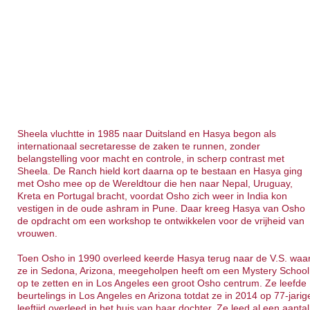
Sheela vluchtte in 1985 naar Duitsland en Hasya begon als
internationaal secretaresse de zaken te runnen, zonder
belangstelling voor macht en controle, in scherp contrast met
Sheela. De Ranch hield kort daarna op te bestaan en Hasya ging
met Osho mee op de Wereldtour die hen naar Nepal, Uruguay,
Kreta en Portugal bracht, voordat Osho zich weer in India kon
vestigen in de oude ashram in Pune. Daar kreeg Hasya van Osho
de opdracht om een workshop te ontwikkelen voor de vrijheid van
vrouwen.
Toen Osho in 1990 overleed keerde Hasya terug naar de V.S. waa
ze in Sedona, Arizona, meegeholpen heeft om een Mystery School
op te zetten en in Los Angeles een groot Osho centrum. Ze leefde
beurtelings in Los Angeles en Arizona totdat ze in 2014 op 77-jarig
leeftijd overleed in het huis van haar dochter. Ze leed al een aantal