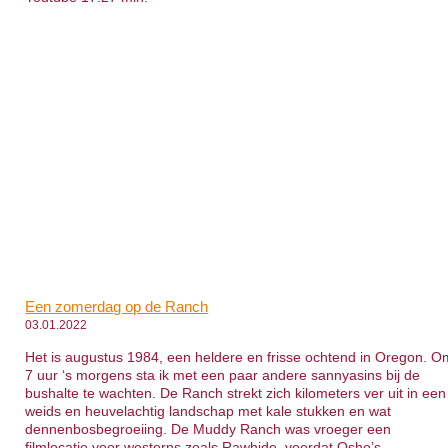
Een zomerdag op de Ranch
03.01.2022
Het is augustus 1984, een heldere en frisse ochtend in Oregon. O
7 uur ‘s morgens sta ik met een paar andere sannyasins bij de
bushalte te wachten. De Ranch strekt zich kilometers ver uit in een
weids en heuvelachtig landschap met kale stukken en wat
dennenbosbegroeiing. De Muddy Ranch was vroeger een
filmlocatie voor westerns zoals Rawhide, voordat Osho’s