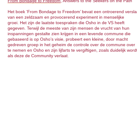
From Bondage to Freedom
, Answers to the Seekers on the Path
Het boek ‘From Bondage to Freedom’ bevat een ontroerend versl
van een zeldzaam en provocerend experiment in menselijke
groei. Het zijn de laatste toespraken die Osho in de VS heeft
gegeven. Terwijl de meeste van zijn mensen de vrucht van hun
inspanningen gestalte zien krijgen in een levende commune die
gebaseerd is op Osho’s visie, probeert een kleine, door macht
gedreven groep in het geheim de controle over de commune over
te nemen en Osho en zijn lijfarts te vergiftigen, zoals duidelijk word
als deze de Community verlaat.