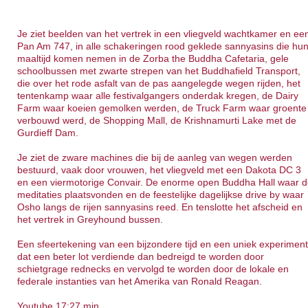
Je ziet beelden van het vertrek in een vliegveld wachtkamer en ee
Pan Am 747, in alle schakeringen rood geklede sannyasins die hu
maaltijd komen nemen in de Zorba the Buddha Cafetaria, gele
schoolbussen met zwarte strepen van het Buddhafield Transport,
die over het rode asfalt van de pas aangelegde wegen rijden, het
tentenkamp waar alle festivalgangers onderdak kregen, de Dairy
Farm waar koeien gemolken werden, de Truck Farm waar groente
verbouwd werd, de Shopping Mall, de Krishnamurti Lake met de
Gurdieff Dam.
Je ziet de zware machines die bij de aanleg van wegen werden
bestuurd, vaak door vrouwen, het vliegveld met een Dakota DC 3
en een viermotorige Convair. De enorme open Buddha Hall waar 
meditaties plaatsvonden en de feestelijke dagelijkse drive by waar
Osho langs de rijen sannyasins reed. En tenslotte het afscheid en
het vertrek in Greyhound bussen.
Een sfeertekening van een bijzondere tijd en een uniek experimen
dat een beter lot verdiende dan bedreigd te worden door
schietgrage rednecks en vervolgd te worden door de lokale en
federale instanties van het Amerika van Ronald Reagan.
Youtube 17:27 min.