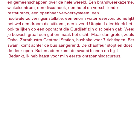
en gemeenschappen over de hele wereld. Een brandweerkazerne
winkelcentrum, een discotheek, een hotel en verschillende
restaurants, een openbaar vervoersysteem, een
rioolwaterzuiveringsinstallatie, een enorm waterreservoir. Soms lijk
het wel een droom die uitkomt, een levend Utopia. Later bleek het
ook te lijken op een opdracht die Gurdjieff zijn discipelen gaf: ‘Wee
je bewust, graaf een gat en maak het dicht.’ Maar dan groter, zoal
Osho. Zarathustra Centraal Station, bushalte voor 7 richtingen. Ee
swami komt achter de bus aangerend. De chauffeur stopt en doet
de deur open. Buiten adem komt de swami binnen en hijgt:
‘Bedankt, ik heb haast voor mijn eerste ontspanningscursus.’