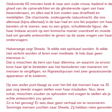
Gedurende 60 minuten keek ik naar een oude vrouw, badend in d
gloed van de cameralichten en de glinsterende ogen van haar
bewonderaars, en alles wat ik kon voelen was droefheid en
medelijden. Die charmante, ondeugende natuurkracht, die ons
allemaal (bijna allemaal) in de ban had en ons liet popelen om haa
bevelen uit te voeren, was nu een grijze, schuifelende figuur, die
haar Indiase accent op een komische manier overdreef en moeite
had om gevatte antwoorden te geven op de saaie vragen van haa
ondervragers.
Halverwege zegt Sheela: ‘Ik wilde niet spiritueel worden. Ik wilde
niet verlicht worden of leren over meditatie. Ik heb daar geen
interesse in.’
Dat is misschien de kern van haar dilemma, en waarom ze ervoor
koos haar tijd te besteden aan het bestuderen van manieren om
mensen te vergiftigen, en Rajneeshpuram met zeer geavanceerde
apparatuur af te luisteren.
Op een ander punt klaagt ze over het feit dat mensen haar na 35
jaar nog steeds vragen stellen over haar misdaden. Nou, lieve
schat, misschien zouden ze ophouden met vragen te stellen als je
echte antwoorden zou geven.
Zo is het genoeg! Er was daar geen verhaal om te recenseren.
Sommige mensen zochten naar Sheela. Zij hebben niets gevonde