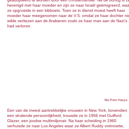
geadopteerd te worden door een christenfamilie. Na de oorlog is z
herenigd met haar moeder en zijn ze naar Israël geëmigreerd, wa
ze opgroeide in een kibboets. Toen ze in dienst moest heeft haar
moeder haar meegenomen naar de V.S. omdat ze haar dochter ni
wilde verliezen aan de Arabieren zoals ze haar man aan de Nazi’s
had verloren.
Ma Prem Hasya
Een van de meest aantrekkelijke vrouwen in New York, bovendien
een stralende persoonlijkheid, trouwde ze in 1956 met Guilford
Glazer, een joodse multimiljonair. Na haar scheiding in 1960
verhuisde ze naar Los Angeles waar ze Albert Ruddy ontmoette,