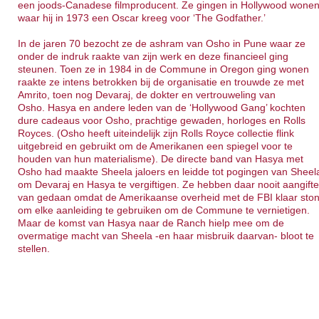
een joods-Canadese filmproducent. Ze gingen in Hollywood wone
waar hij in 1973 een Oscar kreeg voor ‘The Godfather.’
In de jaren 70 bezocht ze de ashram van Osho in Pune waar ze
onder de indruk raakte van zijn werk en deze financieel ging
steunen. Toen ze in 1984 in de Commune in Oregon ging wonen
raakte ze intens betrokken bij de organisatie en trouwde ze met
Amrito, toen nog Devaraj, de dokter en vertrouweling van
Osho. Hasya en andere leden van de ‘Hollywood Gang’ kochten
dure cadeaus voor Osho, prachtige gewaden, horloges en Rolls
Royces. (Osho heeft uiteindelijk zijn Rolls Royce collectie flink
uitgebreid en gebruikt om de Amerikanen een spiegel voor te
houden van hun materialisme). De directe band van Hasya met
Osho had maakte Sheela jaloers en leidde tot pogingen van Sheel
om Devaraj en Hasya te vergiftigen. Ze hebben daar nooit aangift
van gedaan omdat de Amerikaanse overheid met de FBI klaar sto
om elke aanleiding te gebruiken om de Commune te vernietigen.
Maar de komst van Hasya naar de Ranch hielp mee om de
overmatige macht van Sheela -en haar misbruik daarvan- bloot te
stellen.