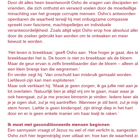
Door dit alles heen beantwoordt Osho de vragen van discipelen en
vrienden, die zich onthutst en verward voelen door de moedwillige
minachting van het groepje corrupte mensen. Osho’s antwoorden
openbaren de waarheid terwijl hij met onbuigzame compassie
spreekt over fascisme, machtspelletjes en individuele
verantwoordelijkheid. Zoals altijd wijst Osho erop hoe absoluut alle
door de zoeker gebruikt kan worden om te ontwaken en meer
bewust te worden.
‘Het leven is breekbaar,’ geeft Osho aan. ‘Hoe hoger je gaat, des t
breekbaarder het is. De boom is niet zo breekbaar als de bloem.
Maar de geur ervan is zelfs breekbaarder dan de bloem – alleen a
een klein briesje kan die wegnemen.’
En verder zegt hij: ‘Van onschuld kan misbruik gemaakt worden.
Liefdevol-zijn kan men exploiteren.’
Maar ook verklaart hij: ‘Maak je geen zorgen; ik ga jullie niet aan je
lot overlaten. Natuurlijk ben je altijd vrij om te gaan, maar waar je
ook heengaat, zul je me precies binnenin je vinden. Iedere keer al
je je ogen sluit, zul je mij aantreffen. Wanneer je stil bent, zul je mij
stem horen. Liefde is geen kinderspel; zijn dringt diep in het hart
door en er is geen enkele manier om haar kwijt te raken.’
Ik moet met geconditioneerde mensen beginnen
Een sannyasin vraagt of Jezus nu wel of niet verlicht is, aangezien
Osho zich hier tegenstrijdig over uitlaat en: hoe kan de waarheid z