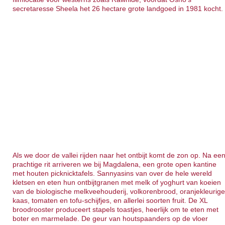
secretaresse Sheela het 26 hectare grote landgoed in 1981 kocht.
Als we door de vallei rijden naar het ontbijt komt de zon op. Na ee
prachtige rit arriveren we bij Magdalena, een grote open kantine
met houten picknicktafels. Sannyasins van over de hele wereld
kletsen en eten hun ontbijtgranen met melk of yoghurt van koeien
van de biologische melkveehouderij, volkorenbrood, oranjekleurig
kaas, tomaten en tofu-schijfjes, en allerlei soorten fruit. De XL
broodrooster produceert stapels toastjes, heerlijk om te eten met
boter en marmelade. De geur van houtspaanders op de vloer