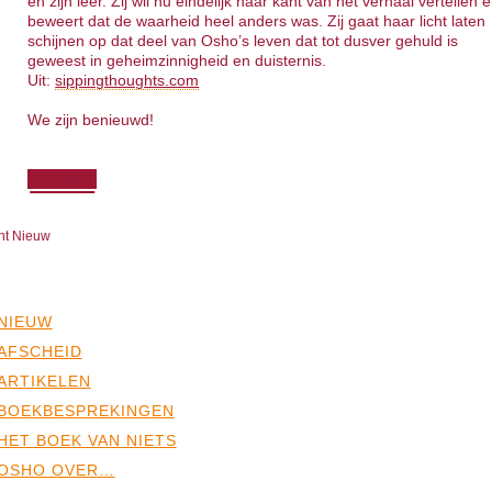
en zijn leer. Zij wil nu eindelijk haar kant van het verhaal vertellen 
beweert dat de waarheid heel anders was. Zij gaat haar licht laten
schijnen op dat deel van Osho’s leven dat tot dusver gehuld is
geweest in geheimzinnigheid en duisternis.
Uit:
sippingthoughts.com
We zijn benieuwd!
Meer
ht Nieuw
NIEUW
AFSCHEID
ARTIKELEN
BOEKBESPREKINGEN
HET BOEK VAN NIETS
OSHO OVER…