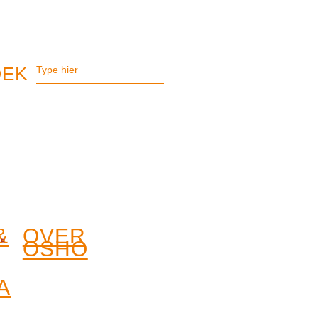
&
OVER
OSHO
A