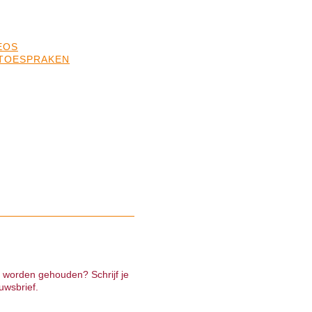
EOS
TOESPRAKEN
e worden gehouden? Schrijf je
uwsbrief.