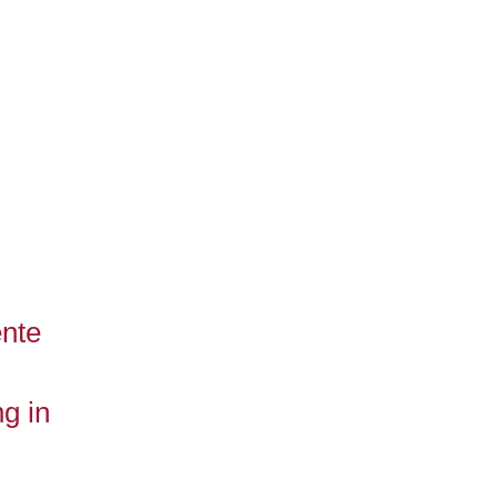
ente
g in