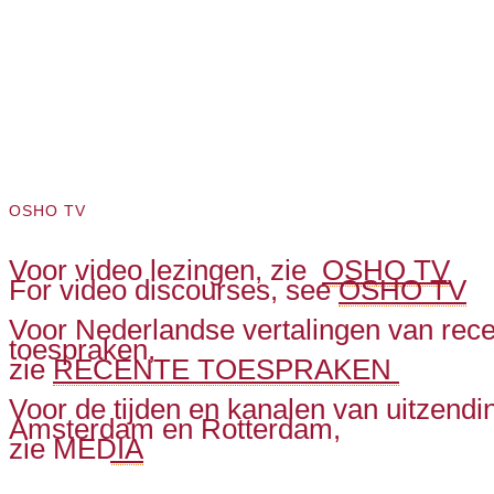
OSHO TV
Voor video lezingen, zie
OSHO TV
For video discourses, see
OSHO TV
Voor Nederlandse vertalingen van rec
toespraken,
zie
RECENTE TOESPRAKEN
Voor de tijden en kanalen van uitzendin
Amsterdam en Rotterdam,
zie
MEDIA