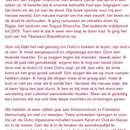
adem uit. Ik besefte dat ik enorme behoefte had aan ‘begrijpen’ van
het leven en de zin van de dood. Dat boek opende voor mij een
nieuwe wereld. Een nieuwe manier om me met mezelf, het leven en
de dood te verhouden. Ik ging cursussen en retraites doen bij
Rigpa, het centrum van Sogyal Rinpoche. Dat sudderde vrijblijvend
tot 2005. Toen wist ik dat ik weer een stap te doen had. Ik ging het
pad van het Tibetaans Boeddhisme op.
Voor mij blijkt het niet genoeg om Osho’s boeken te lezen, zijn dvd’s
te zien. Ik moet aangespoord en uitgedaagd worden. Door een
levende meester. En ja zeggen tegen die meester; steeds weer. Ik
vind dit pad niet gemakkelijk; ergens ben ik nog een taoist (doen
door niet te doen) of zoals Osho zegt: zit stil, doe niks, de lente
komt en het gras groeit vanzelf. Een slogan die we op onze camper
hebben staan. Ik hang die slogan maar al te graag aan, maar ik
kom er niet ver mee als ik eerlijk ben. Vandaar die nieuwe stap, die
al weer bijna tien jaar duurt. Ik ben er blij mee al is het soms een
worsteling met cultureel aanvoelende rituelen. Maar als ik geduldig
ben kunnen die me ook hele diepe inzichten en ervaringen geven.
We hebben al weer vijftien jaar een Kirtancentrum in Friesland;
kleinschalig en met z’n tweetjes. Twee activiteiten springen er voor
mij uit: de Osho Vipassana retraites tussen Kerst en Oud en Nieuw
en in de zomer. Dan sta ik in de keuken de avondmaaltijd te