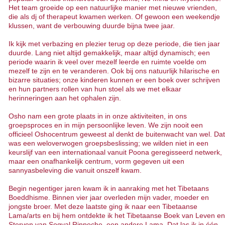
Het team groeide op een natuurlijke manier met nieuwe vrienden,
die als dj of therapeut kwamen werken. Of gewoon een weekendje
klussen, want de verbouwing duurde bijna twee jaar.
Ik kijk met verbazing en plezier terug op deze periode, die tien jaar
duurde. Lang niet altijd gemakkelijk, maar altijd dynamisch; een
periode waarin ik veel over mezelf leerde en ruimte voelde om
mezelf te zijn en te veranderen. Ook bij ons natuurlijk hilarische en
bizarre situaties; onze kinderen kunnen er een boek over schrijven
en hun partners rollen van hun stoel als we met elkaar
herinneringen aan het ophalen zijn.
Osho nam een grote plaats in in onze aktiviteiten, in ons
groepsproces en in mijn persoonlijke leven. We zijn nooit een
officieel Oshocentrum geweest al denkt de buitenwacht van wel. Dat
was een weloverwogen groepsbeslissing; we wilden niet in een
keurslijf van een internationaal vanuit Poona geregisseerd netwerk,
maar een onafhankelijk centrum, vorm gegeven uit een
sannyasbeleving die vanuit onszelf kwam.
Begin negentiger jaren kwam ik in aanraking met het Tibetaans
Boeddhisme. Binnen vier jaar overleden mijn vader, moeder en
jongste broer. Met deze laatste ging ik naar een Tibetaanse
Lama/arts en bij hem ontdekte ik het Tibetaanse Boek van Leven en
Sterven van Sogyal Rinpoche, een andere Lama. Dat las ik in één