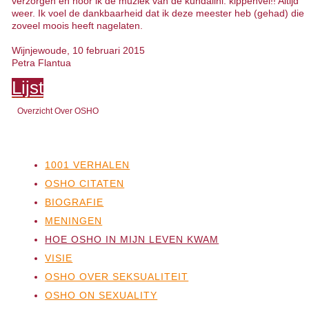
verzorgen en hoor ik de muziek van de kundalini: kippenvel!! Altijd
weer. Ik voel de dankbaarheid dat ik deze meester heb (gehad) die
zoveel moois heeft nagelaten.
Wijnjewoude, 10 februari 2015
Petra Flantua
Lijst
Overzicht Over OSHO
1001 VERHALEN
OSHO CITATEN
BIOGRAFIE
MENINGEN
HOE OSHO IN MIJN LEVEN KWAM
VISIE
OSHO OVER SEKSUALITEIT
OSHO ON SEXUALITY