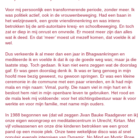
Voor mij persoonlijk een transformerende periode, zonder meer. Ik
was politiek actief, ook in de vrouwenbeweging. Had een baan in
het welzijnswerk, een grote vriendinnenkring en was intens
betrokken bij de anti-autoritaire kresj- en schoolbeweging. En toch
zat er diep in mij onrust en onvrede. Er moest meer zijn dan alles
wat ik deed. En dat ‘meer’ moest uit mezelf komen, dat voelde ik al
wel.
Dus verkeerde ik al meer dan een jaar in Bhagwankringen en
mediteerde ik en voelde ik dat ik op de goede weg was; maar ja die
laatste stap. Toch gedaan. Ik kan niet eens zeggen wat de doorslag
gaf. Er was geen doorslag denk ik. Ik was er lang genoeg in mijn
hoofd mee bezig geweest, nu gewoon springen. Er was een kleine
ceremonie in de commune met een paar vrienden, en ik had mijn
mala en mijn naam: Vimal, purity. Die naam viel in mijn hart en ik
besloot hem niet in mijn openbare leven te gebruiken. Het rood en
de mala leek mij voldoende: voor het stichtingsbestuur waar ik voor
werkte en voor mijn familie, met name mijn ouders.
In 1988 begonnen we (dat wil zeggen Jivan Bauke Raadgever en ik
onze eigen woongroep en meditatiecentrum in Utrecht; Kirtan. Met
vijf volwassenen en onze drie kinderen betrokken we een groot
pand op een mooie plek. Onze twee wekelijkse disco was al snel
populair evenals intensives van Dynamic, No Mind en Mystic Rose.