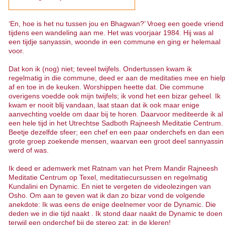
‘En, hoe is het nu tussen jou en Bhagwan?’ Vroeg een goede vriend
tijdens een wandeling aan me. Het was voorjaar 1984. Hij was al
een tijdje sanyassin, woonde in een commune en ging er helemaal
voor.
Dat kon ik (nog) niet; teveel twijfels. Ondertussen kwam ik
regelmatig in die commune, deed er aan de meditaties mee en hiel
af en toe in de keuken. Worshippen heette dat. Die commune
overigens voedde ook mijn twijfels; ik vond het een bizar geheel. Ik
kwam er nooit blij vandaan, laat staan dat ik ook maar enige
aanvechting voelde om daar bij te horen. Daarvoor mediteerde ik al
een hele tijd in het Utrechtse Sadboth Rajneesh Meditatie Centrum.
Beetje dezelfde sfeer; een chef en een paar onderchefs en dan een
grote groep zoekende mensen, waarvan een groot deel sannyassin
werd of was.
Ik deed er ademwerk met Ratnam van het Prem Mandir Rajneesh
Meditatie Centrum op Texel, meditatiecursussen en regelmatig
Kundalini en Dynamic. En niet te vergeten de videolezingen van
Osho. Om aan te geven wat ik dan zo bizar vond de volgende
anekdote: Ik was eens de enige deelnemer voor de Dynamic. Die
deden we in die tijd naakt . Ik stond daar naakt de Dynamic te doen
terwijl een onderchef bij de stereo zat; in de kleren!