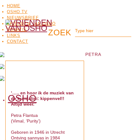
HOME
OSHO TV
NIEUWSBRIEF
VRIENDEN VAN OSHO
DONATIE
LINKS
CONTACT
PETRA
‘….. en hoor ik de muziek van
OSHO
de kundalini: kippenvel!!
OSHO
MEDITATIE
BO
Altijd weer.’
TV
Petra Flantua
(Vimal, ‘Purity’)
Geboren in 1946 in Utrecht
Ontving sannyas in 1984