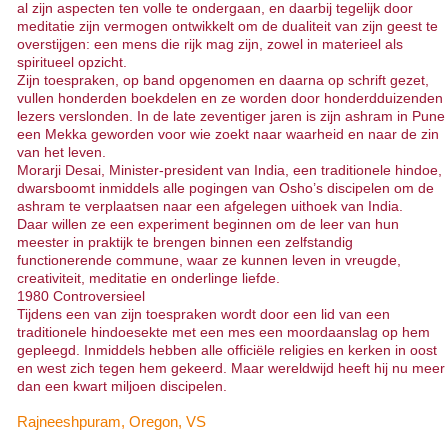
al zijn aspecten ten volle te ondergaan, en daarbij tegelijk door
meditatie zijn vermogen ontwikkelt om de dualiteit van zijn geest te
overstijgen: een mens die rijk mag zijn, zowel in materieel als
spiritueel opzicht.
Zijn toespraken, op band opgenomen en daarna op schrift gezet,
vullen honderden boekdelen en ze worden door honderdduizenden
lezers verslonden. In de late zeventiger jaren is zijn ashram in Pune
een Mekka geworden voor wie zoekt naar waarheid en naar de zin
van het leven.
Morarji Desai, Minister-president van India, een traditionele hindoe,
dwarsboomt inmiddels alle pogingen van Osho’s discipelen om de
ashram te verplaatsen naar een afgelegen uithoek van India.
Daar willen ze een experiment beginnen om de leer van hun
meester in praktijk te brengen binnen een zelfstandig
functionerende commune, waar ze kunnen leven in vreugde,
creativiteit, meditatie en onderlinge liefde.
1980 Controversieel
Tijdens een van zijn toespraken wordt door een lid van een
traditionele hindoesekte met een mes een moordaanslag op hem
gepleegd. Inmiddels hebben alle officiële religies en kerken in oost
en west zich tegen hem gekeerd. Maar wereldwijd heeft hij nu meer
dan een kwart miljoen discipelen.
Rajneeshpuram, Oregon, VS