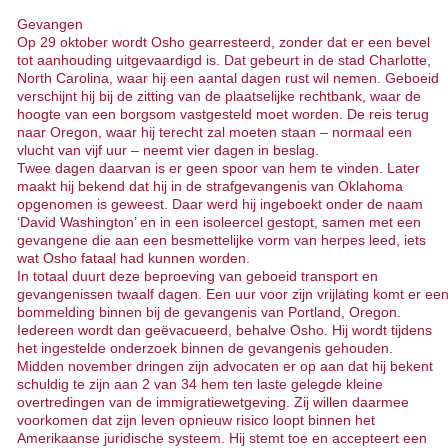
Gevangen
Op 29 oktober wordt Osho gearresteerd, zonder dat er een bevel
tot aanhouding uitgevaardigd is. Dat gebeurt in de stad Charlotte,
North Carolina, waar hij een aantal dagen rust wil nemen. Geboeid
verschijnt hij bij de zitting van de plaatselijke rechtbank, waar de
hoogte van een borgsom vastgesteld moet worden. De reis terug
naar Oregon, waar hij terecht zal moeten staan – normaal een
vlucht van vijf uur – neemt vier dagen in beslag.
Twee dagen daarvan is er geen spoor van hem te vinden. Later
maakt hij bekend dat hij in de strafgevangenis van Oklahoma
opgenomen is geweest. Daar werd hij ingeboekt onder de naam
‘David Washington’ en in een isoleercel gestopt, samen met een
gevangene die aan een besmettelijke vorm van herpes leed, iets
wat Osho fataal had kunnen worden.
In totaal duurt deze beproeving van geboeid transport en
gevangenissen twaalf dagen. Een uur voor zijn vrijlating komt er ee
bommelding binnen bij de gevangenis van Portland, Oregon.
Iedereen wordt dan geëvacueerd, behalve Osho. Hij wordt tijdens
het ingestelde onderzoek binnen de gevangenis gehouden.
Midden november dringen zijn advocaten er op aan dat hij bekent
schuldig te zijn aan 2 van 34 hem ten laste gelegde kleine
overtredingen van de immigratiewetgeving. Zij willen daarmee
voorkomen dat zijn leven opnieuw risico loopt binnen het
Amerikaanse juridische systeem. Hij stemt toe en accepteert een