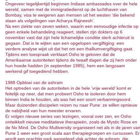
Ongeveer tegelijkertijd beginnen Indiase ambassades over de hele
wereld, samen met de immigratiedienst op de luchthaven van
Bombay, visa te weigeren aan mensen uit het westen ‘die bekend
staan als volgelingen van Acharya Rajneesh’.
Na een ziekte van zeven weken, waarin een eenvoudige infectie op
geen enkele behandeling reageert, stellen zijn dokters op 6
november vast dat zijn hele lichamelijke conditie sterk achteruit is
gegaan. Dat is te wijten aan een opgelopen vergiftiging: een
verdere analyse wijst uit dat het om een thalliumvergiftiging gaat.
Tijdens een toespraak verklaart Osho te geloven dat de
Amerikaanse autoriteiten tijdens de twaalf dagen die zij hem onder
hun hoede hadden (in september 1985), hem een langzaam
werkend gif toegediend hebben.
1988 Opbloei van de ashram
Het optreden van de autoriteiten in de hele ‘vrije wereld’ komt er
feitelijk op neer, dat men probeert Osho te isoleren door hem
binnen India te houden, als was het een soort verbanningsoord.
Maar duizenden discipelen reizen nu naar Pune: ze willen opnieuw
de nabijheid van hun meester ervaren.
Er volgen nieuwe series van lezingen, vooral over zen, en Osho
ontwikkelt nieuwe meditatieve therapieën, zoals de Mystic Rose en
de No Mind. De Osho Multiversity organiseert net als in de jaren va
Pune 1 weer een groot scala aan therapiegroepen en cursussen. Er
wordt een prachtig park aangelegd vlak achter de ashram, die