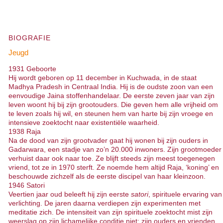
BIOGRAFIE
Jeugd
1931 Geboorte
Hij wordt geboren op 11 december in Kuchwada, in de staat
Madhya Pradesh in Centraal India. Hij is de oudste zoon van een
eenvoudige Jaina stoffenhandelaar. De eerste zeven jaar van zijn
leven woont hij bij zijn grootouders. Die geven hem alle vrijheid om
te leven zoals hij wil, en steunen hem van harte bij zijn vroege en
intensieve zoektocht naar existentiële waarheid.
1938 Raja
Na de dood van zijn grootvader gaat hij wonen bij zijn ouders in
Gadarwara, een stadje van zo’n 20.000 inwoners. Zijn grootmoeder
verhuist daar ook naar toe. Ze blijft steeds zijn meest toegenegen
vriend, tot ze in 1970 sterft. Ze noemde hem altijd Raja, ‘koning’ en
beschouwde zichzelf als de eerste discipel van haar kleinzoon.
1946 Satori
Veertien jaar oud beleeft hij zijn eerste
satori
, spirituele ervaring van
verlichting. De jaren daarna verdiepen zijn experimenten met
meditatie zich. De intensiteit van zijn spirituele zoektocht mist zijn
weerslag op zijn lichamelijke conditie niet: zijn ouders en vrienden