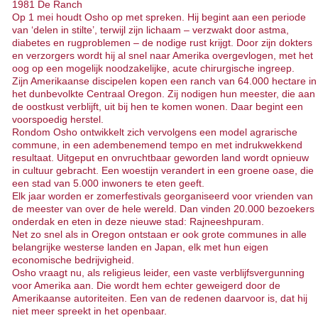
1981 De Ranch
Op 1 mei houdt Osho op met spreken. Hij begint aan een periode
van ‘delen in stilte’, terwijl zijn lichaam – verzwakt door astma,
diabetes en rugproblemen – de nodige rust krijgt. Door zijn dokters
en verzorgers wordt hij al snel naar Amerika overgevlogen, met het
oog op een mogelijk noodzakelijke, acute chirurgische ingreep.
Zijn Amerikaanse discipelen kopen een ranch van 64.000 hectare in
het dunbevolkte Centraal Oregon. Zij nodigen hun meester, die aan
de oostkust verblijft, uit bij hen te komen wonen. Daar begint een
voorspoedig herstel.
Rondom Osho ontwikkelt zich vervolgens een model agrarische
commune, in een adembenemend tempo en met indrukwekkend
resultaat. Uitgeput en onvruchtbaar geworden land wordt opnieuw
in cultuur gebracht. Een woestijn verandert in een groene oase, die
een stad van 5.000 inwoners te eten geeft.
Elk jaar worden er zomerfestivals georganiseerd voor vrienden van
de meester van over de hele wereld. Dan vinden 20.000 bezoekers
onderdak en eten in deze nieuwe stad: Rajneeshpuram.
Net zo snel als in Oregon ontstaan er ook grote communes in alle
belangrijke westerse landen en Japan, elk met hun eigen
economische bedrijvigheid.
Osho vraagt nu, als religieus leider, een vaste verblijfsvergunning
voor Amerika aan. Die wordt hem echter geweigerd door de
Amerikaanse autoriteiten. Een van de redenen daarvoor is, dat hij
niet meer spreekt in het openbaar.