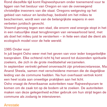
Rond diezelfde tijd komt Rajneeshpuram onder toenemend vuur te
liggen van het bestuur van Oregon en van de overwegend
christelijke inwoners van die staat. Oregons wetgeving op het
gebied van natuur en landschap, bedoeld om het milieu te
beschermen, wordt een van de belangrijkste wapens in een
verbeten juridisch gevecht.
Vreemd genoeg tegen een stad, die enorm veel energie stopt in het
in een natuurlijke staat terugbrengen van verwaarloosd land, met
als doel het milieu juist te versterken – in feite een stad die dient als
ecologisch model voor de hele wereld.
1985 Onder vuur
In juli begint Osho weer met het geven van voor ieder toegankelijke
toespraken. Elke ochtend richt hij het woord tot duizenden spirituele
zoekers, die zich in de grote meditatiehal verzamelen.
In september vertrekt geheel onverwacht zijn privésecretaresse, Ma
Anand Sheela, samen met verscheidene mensen die de dagelijkse
leiding van de commune hadden. Na hun overhaast vertrek komt
een heel scala aan onwettige praktijken aan het licht.
Osho vraagt de Amerikaanse autoriteiten naar Rajneeshpuram te
komen om de zaak tot op de bodem uit te zoeken. De autoriteiten
maken van deze gelegenheid echter gebruik om hun strijd tegen de
commune als zodanig te intensiveren.
Arrestatie