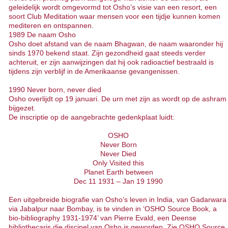
geleidelijk wordt omgevormd tot Osho’s visie van een resort, een
soort Club Meditation waar mensen voor een tijdje kunnen komen
mediteren en ontspannen.
1989 De naam Osho
Osho doet afstand van de naam Bhagwan, de naam waaronder hij
sinds 1970 bekend staat. Zijn gezondheid gaat steeds verder
achteruit, er zijn aanwijzingen dat hij ook radioactief bestraald is
tijdens zijn verblijf in de Amerikaanse gevangenissen.
1990 Never born, never died
Osho overlijdt op 19 januari. De urn met zijn as wordt op de ashram
bijgezet.
De inscriptie op de aangebrachte gedenkplaat luidt:
OSHO
Never Born
Never Died
Only Visited this
Planet Earth between
Dec 11 1931 – Jan 19 1990
Een uitgebreide biografie van Osho’s leven in India, van Gadarwara
via Jabalpur naar Bombay, is te vinden in ‘OSHO Source Book, a
bio-bibliography 1931-1974’ van Pierre Evald, een Deense
bibliothecaris die discipel van Osho is geworden. Zie
OSHO Source