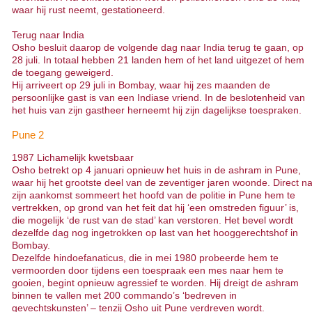
waar hij rust neemt, gestationeerd.
Terug naar India
Osho besluit daarop de volgende dag naar India terug te gaan, op
28 juli. In totaal hebben 21 landen hem of het land uitgezet of hem
de toegang geweigerd.
Hij arriveert op 29 juli in Bombay, waar hij zes maanden de
persoonlijke gast is van een Indiase vriend. In de beslotenheid van
het huis van zijn gastheer herneemt hij zijn dagelijkse toespraken.
Pune 2
1987 Lichamelijk kwetsbaar
Osho betrekt op 4 januari opnieuw het huis in de ashram in Pune,
waar hij het grootste deel van de zeventiger jaren woonde. Direct n
zijn aankomst sommeert het hoofd van de politie in Pune hem te
vertrekken, op grond van het feit dat hij ‘een omstreden figuur’ is,
die mogelijk ‘de rust van de stad’ kan verstoren. Het bevel wordt
dezelfde dag nog ingetrokken op last van het hooggerechtshof in
Bombay.
Dezelfde hindoefanaticus, die in mei 1980 probeerde hem te
vermoorden door tijdens een toespraak een mes naar hem te
gooien, begint opnieuw agressief te worden. Hij dreigt de ashram
binnen te vallen met 200 commando’s ‘bedreven in
gevechtskunsten’ – tenzij Osho uit Pune verdreven wordt.