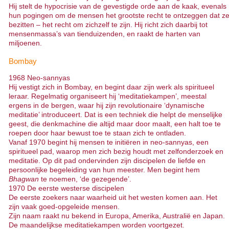
Hij stelt de hypocrisie van de gevestigde orde aan de kaak, evenals
hun pogingen om de mensen het grootste recht te ontzeggen dat z
bezitten – het recht om zichzelf te zijn. Hij richt zich daarbij tot
mensenmassa’s van tienduizenden, en raakt de harten van
miljoenen.
Bombay
1968 Neo-sannyas
Hij vestigt zich in Bombay, en begint daar zijn werk als spiritueel
leraar. Regelmatig organiseert hij ‘meditatiekampen’, meestal
ergens in de bergen, waar hij zijn revolutionaire ‘dynamische
meditatie’ introduceert. Dat is een techniek die helpt de menselijke
geest, die denkmachine die altijd maar door maalt, een halt toe te
roepen door haar bewust toe te staan zich te ontladen.
Vanaf 1970 begint hij mensen te initiëren in neo-sannyas, een
spiritueel pad, waarop men zich bezig houdt met zelfonderzoek en
meditatie. Op dit pad ondervinden zijn discipelen de liefde en
persoonlijke begeleiding van hun meester. Men begint hem
Bhagwan
te noemen, ‘de gezegende’.
1970 De eerste westerse discipelen
De eerste zoekers naar waarheid uit het westen komen aan. Het
zijn vaak goed-opgeleide mensen.
Zijn naam raakt nu bekend in Europa, Amerika, Australië en Japan.
De maandelijkse meditatiekampen worden voortgezet.