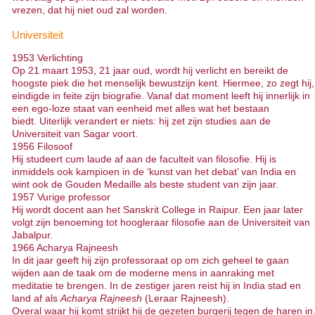
vrezen, dat hij niet oud zal worden.
Universiteit
1953 Verlichting
Op 21 maart 1953, 21 jaar oud, wordt hij verlicht en bereikt de
hoogste piek die het menselijk bewustzijn kent. Hiermee, zo zegt hij,
eindigde in feite zijn biografie. Vanaf dat moment leeft hij innerlijk in
een ego-loze staat van eenheid met alles wat het bestaan
biedt. Uiterlijk verandert er niets: hij zet zijn studies aan de
Universiteit van Sagar voort.
1956 Filosoof
Hij studeert cum laude af aan de faculteit van filosofie. Hij is
inmiddels ook kampioen in de ‘kunst van het debat’ van India en
wint ook de Gouden Medaille als beste student van zijn jaar.
1957 Vurige professor
Hij wordt docent aan het Sanskrit College in Raipur. Een jaar later
volgt zijn benoeming tot hoogleraar filosofie aan de Universiteit van
Jabalpur.
1966 Acharya Rajneesh
In dit jaar geeft hij zijn professoraat op om zich geheel te gaan
wijden aan de taak om de moderne mens in aanraking met
meditatie te brengen. In de zestiger jaren reist hij in India stad en
land af als
Acharya Rajneesh
(Leraar Rajneesh).
Overal waar hij komt strijkt hij de gezeten burgerij tegen de haren in