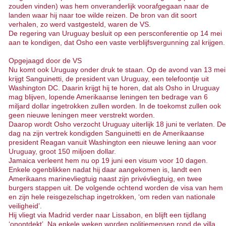
zouden vinden) was hem onveranderlijk voorafgegaan naar de
landen waar hij naar toe wilde reizen. De bron van dit soort
verhalen, zo werd vastgesteld, waren de VS.
De regering van Uruguay besluit op een persconferentie op 14 mei
aan te kondigen, dat Osho een vaste verblijfsvergunning zal krijgen.
Opgejaagd door de VS
Nu komt ook Uruguay onder druk te staan. Op de avond van 13 mei
krijgt Sanguinetti, de president van Uruguay, een telefoontje uit
Washington DC. Daarin krijgt hij te horen, dat als Osho in Uruguay
mag blijven, lopende Amerikaanse leningen ten bedrage van 6
miljard dollar ingetrokken zullen worden. In de toekomst zullen ook
geen nieuwe leningen meer verstrekt worden.
Daarop wordt Osho verzocht Uruguay uiterlijk 18 juni te verlaten. De
dag na zijn vertrek kondigden Sanguinetti en de Amerikaanse
president Reagan vanuit Washington een nieuwe lening aan voor
Uruguay, groot 150 miljoen dollar.
Jamaica verleent hem nu op 19 juni een visum voor 10 dagen.
Enkele ogenblikken nadat hij daar aangekomen is, landt een
Amerikaans marinevliegtuig naast zijn privévliegtuig, en twee
burgers stappen uit. De volgende ochtend worden de visa van hem
en zijn hele reisgezelschap ingetrokken, ‘om reden van nationale
veiligheid’.
Hij vliegt via Madrid verder naar Lissabon, en blijft een tijdlang
‘onontdekt’. Na enkele weken worden politiemensen rond de villa,