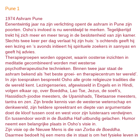
Pune 1
1974 Ashram Pune
Eenentwintig jaar na zijn verlichting opent de ashram in Pune zijn
poorten. Osho’s invloed is nu wereldwijd te merken. Tegelijkertijd
trekt hij zich meer en meer terug in de beslotenheid van zijn kamer.
Slechts twee keer per dag verlaat hij zijn huis: ‘s ochtends geeft hij
een lezing en ‘s avonds initieert hij spirituele zoekers in
sannyas
en
geeft hij advies.
Therapiegroepen worden opgezet, waarin oosterse inzichten in
meditatie gecombineerd worden met westerse
psychotherapeutische technieken. Binnen twee jaar staat de
ashram bekend als ‘het beste groei- en therapiecentrum ter wereld’.
In zijn toespraken bespreekt Osho alle grote religieuze tradities die
de wereld kent. Lezingenseries, afgewisseld in Engels en in Hindi,
volgen elkaar op, over Boeddha, Lao Tse, Jezus, de soefi’s,
Hassidisch-joodse meesters, de Upanishads, Tibetaanse meesters,
tantra en zen. Zijn brede kennis van de westerse wetenschap en
denkwereld, zijn heldere spreektrant en diepte van argumentatie
doet de kloof tussen oost en west voor zijn luisteraars verdwijnen.
En tussendoor wordt in de
Buddha Hall
uitbundig gelachen. Humor
neemt een belangrijke plaats in Osho’s visie in.
Zijn visie op de Nieuwe Mens is die van
Zorba de Boeddha
.
Daarmee bedoelt hij een mens die in staat is om het fysieke leven in