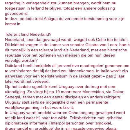
regering in verlegenheid zou kunnen brengen, wordt hem nu
toegestaan in Ierland te blijven, totdat een andere oplossing
gevonden is.
In deze periode trekt Antigua de verleende toestemming voor zijn
komst in.
Tolerant land Nederland?
Nederland, toen dat gevraagd wordt, weigert ook Osho toe te laten.
Dit leidt tot vragen in de kamer van senator Glastra van Loon: hoe i
dit mogelijk in een tolerant land als Nederland, met een historische
reputatie voor het opnemen van mensen die om hun ideeën
vervolgd worden?
Duitsland heeft inmiddels al ‘preventieve maatregelen’ genomen om
te verhinderen dat hij dat land zou binnenkomen. In Italië wordt zijn
aanvraag voor een toeristenvisum in de ijskast gezet – pas 2 jaar
later wordt het verleend.
Op het laatste ogenblik komt Uruguay over de brug met een
uitnodiging. Zo vliegt hij op 19 maart naar Montevideo, via Dakar,
Senegal, samen met een aantal discipelen en andere reizigers.
Uruguay stelt zelfs de mogelijkheid van een permanente
verblijfsvergunning in het vooruitzicht.
In Uruguay wordt ontdekt waarom Osho toegang geweigerd werd
tot elk land waar hij naar toe wilde. Telexberichten met ‘geheime
diplomatieke informatie’ (Interpol geruchten over ‘smokkel,
drugshandel en prostitutie’ die in zijn naaste omgeving plaats