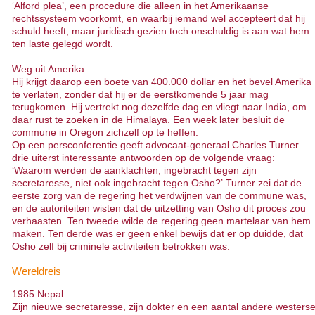
‘Alford plea’, een procedure die alleen in het Amerikaanse
rechtssysteem voorkomt, en waarbij iemand wel accepteert dat hij
schuld heeft, maar juridisch gezien toch onschuldig is aan wat hem
ten laste gelegd wordt.
Weg uit Amerika
Hij krijgt daarop een boete van 400.000 dollar en het bevel Amerika
te verlaten, zonder dat hij er de eerstkomende 5 jaar mag
terugkomen. Hij vertrekt nog dezelfde dag en vliegt naar India, om
daar rust te zoeken in de Himalaya. Een week later besluit de
commune in Oregon zichzelf op te heffen.
Op een persconferentie geeft advocaat-generaal Charles Turner
drie uiterst interessante antwoorden op de volgende vraag:
‘Waarom werden de aanklachten, ingebracht tegen zijn
secretaresse, niet ook ingebracht tegen Osho?’ Turner zei dat de
eerste zorg van de regering het verdwijnen van de commune was,
en de autoriteiten wisten dat de uitzetting van Osho dit proces zou
verhaasten. Ten tweede wilde de regering geen martelaar van hem
maken. Ten derde was er geen enkel bewijs dat er op duidde, dat
Osho zelf bij criminele activiteiten betrokken was.
Wereldreis
1985 Nepal
Zijn nieuwe secretaresse, zijn dokter en een aantal andere westers