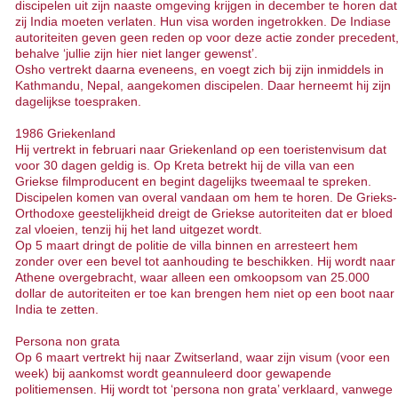
discipelen uit zijn naaste omgeving krijgen in december te horen dat
zij India moeten verlaten. Hun visa worden ingetrokken. De Indiase
autoriteiten geven geen reden op voor deze actie zonder precedent
behalve ‘jullie zijn hier niet langer gewenst’.
Osho vertrekt daarna eveneens, en voegt zich bij zijn inmiddels in
Kathmandu, Nepal, aangekomen discipelen. Daar herneemt hij zijn
dagelijkse toespraken.
1986 Griekenland
Hij vertrekt in februari naar Griekenland op een toeristenvisum dat
voor 30 dagen geldig is. Op Kreta betrekt hij de villa van een
Griekse filmproducent en begint dagelijks tweemaal te spreken.
Discipelen komen van overal vandaan om hem te horen. De Grieks-
Orthodoxe geestelijkheid dreigt de Griekse autoriteiten dat er bloed
zal vloeien, tenzij hij het land uitgezet wordt.
Op 5 maart dringt de politie de villa binnen en arresteert hem
zonder over een bevel tot aanhouding te beschikken. Hij wordt naar
Athene overgebracht, waar alleen een omkoopsom van 25.000
dollar de autoriteiten er toe kan brengen hem niet op een boot naar
India te zetten.
Persona non grata
Op 6 maart vertrekt hij naar Zwitserland, waar zijn visum (voor een
week) bij aankomst wordt geannuleerd door gewapende
politiemensen. Hij wordt tot ‘persona non grata’ verklaard, vanwege