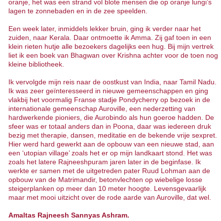
oranje, het was een strand vol blote mensen die op oranje lungi’s
lagen te zonnebaden en in de zee speelden.
Een week later, inmiddels lekker bruin, ging ik verder naar het
zuiden, naar Kerala. Daar ontmoette ik Amma. Zij gaf toen in een
klein rieten hutje alle bezoekers dagelijks een hug. Bij mijn vertrek
liet ik een boek van Bhagwan over Krishna achter voor de toen nog
kleine bibliotheek.
Ik vervolgde mijn reis naar de oostkust van India, naar Tamil Nadu.
Ik was zeer geïnteresseerd in nieuwe gemeenschappen en ging
vlakbij het voormalig Franse stadje Pondycherry op bezoek in de
internationale gemeenschap Auroville, een nederzetting van
hardwerkende pioniers, die Aurobindo als hun goeroe hadden. De
sfeer was er totaal anders dan in Poona, daar was iedereen druk
bezig met therapie, dansen, meditatie en de bekende vrije sexpret.
Hier werd hard gewerkt aan de opbouw van een nieuwe stad, aan
een ‘utopian village’ zoals het er op mijn landkaart stond. Het was
zoals het latere Rajneeshpuram jaren later in de beginfase. Ik
werkte er samen met de uitgetreden pater Ruud Lohman aan de
opbouw van de Matrimandir, betonvlechten op wiebelige losse
steigerplanken op meer dan 10 meter hoogte. Levensgevaarlijk
maar met mooi uitzicht over de rode aarde van Auroville, dat wel.
Amaltas Rajneesh Sannyas Ashram.