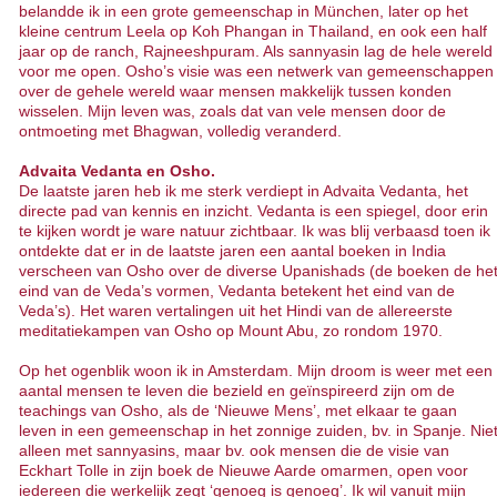
belandde ik in een grote gemeenschap in München, later op het
kleine centrum Leela op Koh Phangan in Thailand, en ook een half
jaar op de ranch, Rajneeshpuram. Als sannyasin lag de hele wereld
voor me open. Osho’s visie was een netwerk van gemeenschappen
over de gehele wereld waar mensen makkelijk tussen konden
wisselen. Mijn leven was, zoals dat van vele mensen door de
ontmoeting met Bhagwan, volledig veranderd.
Advaita Vedanta en Osho.
De laatste jaren heb ik me sterk verdiept in Advaita Vedanta, het
directe pad van kennis en inzicht. Vedanta is een spiegel, door erin
te kijken wordt je ware natuur zichtbaar. Ik was blij verbaasd toen ik
ontdekte dat er in de laatste jaren een aantal boeken in India
verscheen van Osho over de diverse Upanishads (de boeken de he
eind van de Veda’s vormen, Vedanta betekent het eind van de
Veda’s). Het waren vertalingen uit het Hindi van de allereerste
meditatiekampen van Osho op Mount Abu, zo rondom 1970.
Op het ogenblik woon ik in Amsterdam. Mijn droom is weer met een
aantal mensen te leven die bezield en geïnspireerd zijn om de
teachings van Osho, als de ‘Nieuwe Mens’, met elkaar te gaan
leven in een gemeenschap in het zonnige zuiden, bv. in Spanje. Nie
alleen met sannyasins, maar bv. ook mensen die de visie van
Eckhart Tolle in zijn boek de Nieuwe Aarde omarmen, open voor
iedereen die werkelijk zegt ‘genoeg is genoeg’. Ik wil vanuit mijn