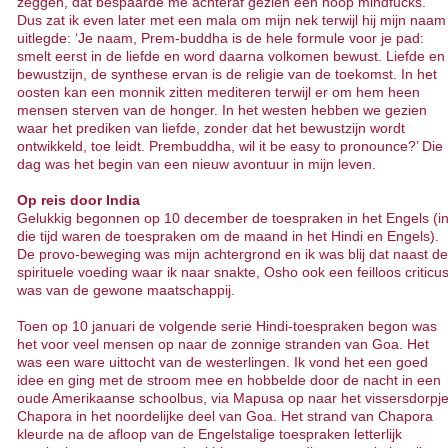
zeggen, dat bespaarde me achteraf gezien een hoop mindfucks.
Dus zat ik even later met een mala om mijn nek terwijl hij mijn naam
uitlegde: ‘Je naam, Prem-buddha is de hele formule voor je pad:
smelt eerst in de liefde en word daarna volkomen bewust. Liefde en
bewustzijn, de synthese ervan is de religie van de toekomst. In het
oosten kan een monnik zitten mediteren terwijl er om hem heen
mensen sterven van de honger. In het westen hebben we gezien
waar het prediken van liefde, zonder dat het bewustzijn wordt
ontwikkeld, toe leidt. Prembuddha, wil it be easy to pronounce?’ Die
dag was het begin van een nieuw avontuur in mijn leven.
Op reis door India
Gelukkig begonnen op 10 december de toespraken in het Engels (i
die tijd waren de toespraken om de maand in het Hindi en Engels).
De provo-beweging was mijn achtergrond en ik was blij dat naast de
spirituele voeding waar ik naar snakte, Osho ook een feilloos criticu
was van de gewone maatschappij.
Toen op 10 januari de volgende serie Hindi-toespraken begon was
het voor veel mensen op naar de zonnige stranden van Goa. Het
was een ware uittocht van de westerlingen. Ik vond het een goed
idee en ging met de stroom mee en hobbelde door de nacht in een
oude Amerikaanse schoolbus, via Mapusa op naar het vissersdorpj
Chapora in het noordelijke deel van Goa. Het strand van Chapora
kleurde na de afloop van de Engelstalige toespraken letterlijk