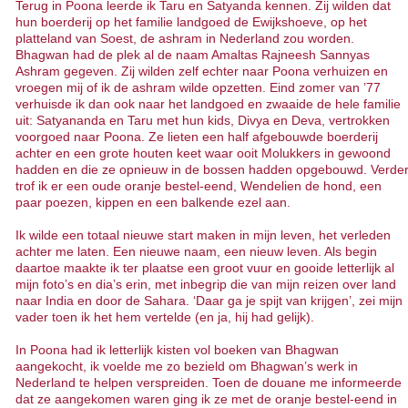
Terug in Poona leerde ik Taru en Satyanda kennen. Zij wilden dat
hun boerderij op het familie landgoed de Ewijkshoeve, op het
platteland van Soest, de ashram in Nederland zou worden.
Bhagwan had de plek al de naam Amaltas Rajneesh Sannyas
Ashram gegeven. Zij wilden zelf echter naar Poona verhuizen en
vroegen mij of ik de ashram wilde opzetten. Eind zomer van ’77
verhuisde ik dan ook naar het landgoed en zwaaide de hele familie
uit: Satyananda en Taru met hun kids, Divya en Deva, vertrokken
voorgoed naar Poona. Ze lieten een half afgebouwde boerderij
achter en een grote houten keet waar ooit Molukkers in gewoond
hadden en die ze opnieuw in de bossen hadden opgebouwd. Verde
trof ik er een oude oranje bestel-eend, Wendelien de hond, een
paar poezen, kippen en een balkende ezel aan.
Ik wilde een totaal nieuwe start maken in mijn leven, het verleden
achter me laten. Een nieuwe naam, een nieuw leven. Als begin
daartoe maakte ik ter plaatse een groot vuur en gooide letterlijk al
mijn foto’s en dia’s erin, met inbegrip die van mijn reizen over land
naar India en door de Sahara. ‘Daar ga je spijt van krijgen’, zei mijn
vader toen ik het hem vertelde (en ja, hij had gelijk).
In Poona had ik letterlijk kisten vol boeken van Bhagwan
aangekocht, ik voelde me zo bezield om Bhagwan’s werk in
Nederland te helpen verspreiden. Toen de douane me informeerde
dat ze aangekomen waren ging ik ze met de oranje bestel-eend in