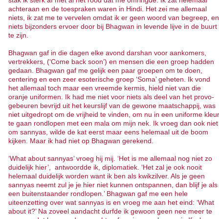
achteraan en de toespraken waren in Hindi. Het zei me allemaal
niets, ik zat me te vervelen omdat ik er geen woord van begreep, en
niets bijzonders ervoer door bij Bhagwan in levende lijve in de buurt
te zijn.
Bhagwan gaf in die dagen elke avond darshan voor aankomers,
vertrekkers, (‘Come back soon’) en mensen die een groep hadden
gedaan. Bhagwan gaf me gelijk een paar groepen om te doen,
centering en een zeer esoterische groep ‘Soma’ geheten. Ik vond
het allemaal toch maar een vreemde kermis, hield niet van die
oranje uniformen. Ik had me niet voor niets als deel van het provo-
gebeuren bevrijd uit het keurslijf van de gewone maatschappij, was
niet uitgedropt om de vrijheid te vinden, om nu in een uniforme kleu
te gaan rondlopen met een mala om mijn nek. Ik vroeg dan ook niet
om sannyas, wilde de kat eerst maar eens helemaal uit de boom
kijken. Maar ik had niet op Bhagwan gerekend.
‘What about sannyas’ vroeg hij mij. ‘Het is me allemaal nog niet zo
duidelijk hier’, antwoordde ik, diplomatiek. ‘Het zal je ook nooit
helemaal duidelijk worden want ik ben als kwikzilver. Als je geen
sannyas neemt zul je je hier niet kunnen ontspannen, dan blijf je als
een buitenstaander rondlopen.’ Bhagwan gaf me een hele
uiteenzetting over wat sannyas is en vroeg me aan het eind: ‘What
about it?’ Na zoveel aandacht durfde ik gewoon geen nee meer te