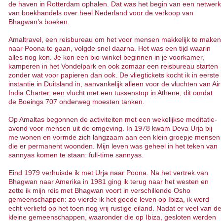
de haven in Rotterdam ophalen. Dat was het begin van een netwerk
van boekhandels over heel Nederland voor de verkoop van
Bhagwan’s boeken.
Amaltravel, een reisbureau om het voor mensen makkelijk te maken
naar Poona te gaan, volgde snel daarna. Het was een tijd waarin
alles nog kon. Je kon een bio-winkel beginnen in je voorkamer,
kamperen in het Vondelpark en ook zomaar een reisbureau starten
zonder wat voor papieren dan ook. De vliegtickets kocht ik in eerste
instantie in Duitsland in, aanvankelijk alleen voor de vluchten van Air
India Charter, een vlucht met een tussenstop in Athene, dit omdat
de Boeings 707 onderweg moesten tanken.
Op Amaltas begonnen de activiteiten met een wekelijkse meditatie-
avond voor mensen uit de omgeving. In 1978 kwam Deva Urja bij
me wonen en vormde zich langzaam aan een klein groepje mensen
die er permanent woonden. Mijn leven was geheel in het teken van
sannyas komen te staan: full-time sannyas.
Eind 1979 verhuisde ik met Urja naar Poona. Na het vertrek van
Bhagwan naar Amerika in 1981 ging ik terug naar het westen en
zette ik mijn reis met Bhagwan voort in verschillende Osho
gemeenschappen: zo vierde ik het goede leven op Ibiza, ik werd
echt verliefd op het toen nog vrij rustige eiland. Nadat er veel van d
kleine gemeenschappen, waaronder die op Ibiza, gesloten werden