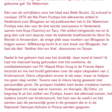
geboorte gaf: De Waterman.
Eén van de schrijfsters voor het blad was Belle Bruins. Zij schreef in
voorjaar 1976 als Ma Prem Pushpa het allereerste artikel in
Nederland over Bhagwan en wij publiceerden het in De Waterman.
Pushpa was één van de drie eerste sannyasins in Nederland,
samen met Arup (Garimo) en Taru. Het artikel intrigeerde me en ik
ging dan ook kort daarop naar de bekende boekhandel Au Bout Du
Monde in Amsterdam, de enige plek waar boeken van Bhagwan te
krijgen waren. Willekeurig kocht ik er een boek van Bhagwan, het
had als titel: ‘Neither this nor that’, discourses on Sosan.
Nadat ik het gelezen had was het duidelijk: daar moet ik heen!! Ik
had me intensief bezig gehouden met het soefisme, de
meditatiekampen van Pir Vilayat Khan hoog in de Franse Alpen
bezocht en me het hoofd gebroken over de wijze uitspraken van J.
Krishnamurti. Diens uitspraken ervoer ik als waar, maar ze hielpen
me geen stap verder. Tevens was ik intens bezig geweest met
persoonlijke groei. De groepen hadden toen leuke creatieve namen,
Xoelapepel om maar wat te noemen, en therapie. Bij Osho, zo
begreep ik uit het artikel van Pushpa, kwam dat allemaal samen, he
heldere inzicht van Krishnamurti, het hart van de soefi’s en het
werken aan de persoonlijk groei in de groepen die er in de
Rajneesh Sannyas Ashram in Poona werden gegeven.