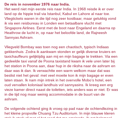
De reis in november 1976 naar India.
Het werd niet mijn eerste reis naar India. In 1968 reisde ik er over
land op de hippie trail via Istanbul, Kabul en Lahore al naar toe.
Vliegtickets waren in die tijd nog zeer kostbaar, maar gelukkig vond
ik via een reisbureau in Londen een betaalbare vlucht met
Singapore Airlines. Eerst met de boot naar Engeland en daarna op
Heathrow de lucht in, op naar het beloofde land, de Rajneesh
Sannyas Ashram.
Vliegveld Bombay was toen nog een chaotisch, typisch Indiaas
gekkenhuis. Zodra ik aankwam stonden er gelijk diverse kruiers en
taxichauffeurs gelijktijdig aan mij en mijn bagage te trekken. Via een
gedeelde taxi vanaf de Poona taxistand kwam ik vele uren later bij
het station in Poona aan, daar hup in de riksha naar de ashram en
daar was ik dan. Ik verwachtte een warm welkom maar dat was
beslist niet het geval: met veel moeite kon ik mijn bagage er even
laten staan. Ik nam mijn intrek in het overvolle Mobo’s hotel, een
oud vervallen koloniaal landhuis vol sannyasins. Ik kreeg een erg
vieze kamer direct naast de toiletten, iets anders was er niet. Er was
in die tijd nog maar weinig accommodatie in de buurt van de
ashram.
De volgende ochtend ging ik vroeg op pad naar de ochtendlezing in
het kleine propvolle Chuang Tzu Auditorium. In mijn blauwe kleren
stak ik sterk af met al het rood dat me omringde. Ik zat helemaal