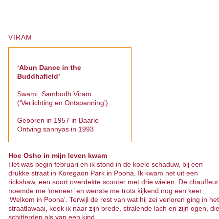
VIRAM
‘Abun Dance in the
Buddhafield’
Swami Sambodh Viram
(‘Verlichting en Ontspanning’)
Geboren in 1957 in Baarlo
Ontving sannyas in 1993
Hoe Osho in mijn leven kwam
Het was begin februari en ik stond in de koele schaduw, bij een
drukke straat in Koregaon Park in Poona. Ik kwam net uit een
rickshaw, een soort overdekte scooter met drie wielen. De chauffeur
noemde me ‘meneer’ en wenste me trots kijkend nog een keer
‘Welkom in Poona’. Terwijl de rest van wat hij zei verloren ging in het
straatlawaai, keek ik naar zijn brede, stralende lach en zijn ogen, di
schitterden als van een kind.