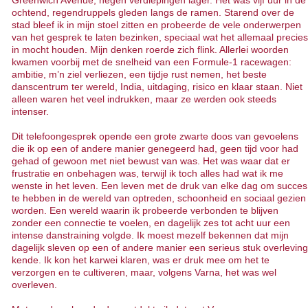
ochtend, regendruppels gleden langs de ramen. Starend over de
stad bleef ik in mijn stoel zitten en probeerde de vele onderwerpen
van het gesprek te laten bezinken, speciaal wat het allemaal precies
in mocht houden. Mijn denken roerde zich flink. Allerlei woorden
kwamen voorbij met de snelheid van een Formule-1 racewagen:
ambitie, m’n ziel verliezen, een tijdje rust nemen, het beste
danscentrum ter wereld, India, uitdaging, risico en klaar staan. Niet
alleen waren het veel indrukken, maar ze werden ook steeds
intenser.
Dit telefoongesprek opende een grote zwarte doos van gevoelens
die ik op een of andere manier genegeerd had, geen tijd voor had
gehad of gewoon met niet bewust van was. Het was waar dat er
frustratie en onbehagen was, terwijl ik toch alles had wat ik me
wenste in het leven. Een leven met de druk van elke dag om succes
te hebben in de wereld van optreden, schoonheid en sociaal gezien
worden. Een wereld waarin ik probeerde verbonden te blijven
zonder een connectie te voelen, en dagelijk zes tot acht uur een
intense danstraining volgde. Ik moest mezelf bekennen dat mijn
dagelijk sleven op een of andere manier een serieus stuk overleving
kende. Ik kon het karwei klaren, was er druk mee om het te
verzorgen en te cultiveren, maar, volgens Varna, het was wel
overleven.