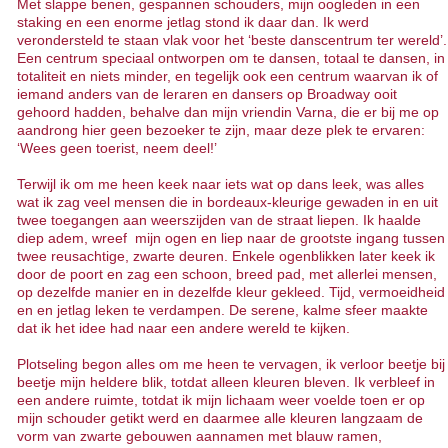
Met slappe benen, gespannen schouders, mijn oogleden in een
staking en een enorme jetlag stond ik daar dan. Ik werd
verondersteld te staan vlak voor het ‘beste danscentrum ter wereld’.
Een centrum speciaal ontworpen om te dansen, totaal te dansen, in
totaliteit en niets minder, en tegelijk ook een centrum waarvan ik of
iemand anders van de leraren en dansers op Broadway ooit
gehoord hadden, behalve dan mijn vriendin Varna, die er bij me op
aandrong hier geen bezoeker te zijn, maar deze plek te ervaren:
‘Wees geen toerist, neem deel!’
Terwijl ik om me heen keek naar iets wat op dans leek, was alles
wat ik zag veel mensen die in bordeaux-kleurige gewaden in en uit
twee toegangen aan weerszijden van de straat liepen. Ik haalde
diep adem, wreef mijn ogen en liep naar de grootste ingang tussen
twee reusachtige, zwarte deuren. Enkele ogenblikken later keek ik
door de poort en zag een schoon, breed pad, met allerlei mensen,
op dezelfde manier en in dezelfde kleur gekleed. Tijd, vermoeidheid
en en jetlag leken te verdampen. De serene, kalme sfeer maakte
dat ik het idee had naar een andere wereld te kijken.
Plotseling begon alles om me heen te vervagen, ik verloor beetje bij
beetje mijn heldere blik, totdat alleen kleuren bleven. Ik verbleef in
een andere ruimte, totdat ik mijn lichaam weer voelde toen er op
mijn schouder getikt werd en daarmee alle kleuren langzaam de
vorm van zwarte gebouwen aannamen met blauw ramen,