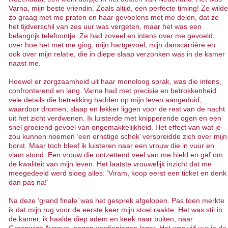
Varna, mijn beste vriendin. Zoals altijd, een perfecte timing! Ze wilde
zo graag met me praten en haar gevoelens met me delen, dat ze
het tijdverschil van zes uur was vergeten, maar het was een
belangrijk telefoontje. Ze had zoveel en intens over me gevoeld,
over hoe het met me ging, mijn hartgevoel, mijn danscarrière en
ook over mijn relatie, die in diepe slaap verzonken was in de kamer
naast me.
Hoewel er zorgzaamheid uit haar monoloog sprak, was die intens,
confronterend en lang. Varna had met precisie en betrokkenheid
vele details die betrekking hadden op mijn leven aangeduid,
waardoor dromen, slaap en lekker liggen voor de rest van de nacht
uit het zicht verdwenen. Ik luisterde met knipperende ogen en een
snel groeiend gevoel van ongemakkelijkheid. Het effect van wat je
zou kunnen noemen ‘een ernstige schok’ verspreidde zich over mijn
borst. Maar toch bleef ik luisteren naar een vrouw die in vuur en
vlam stond. Een vrouw die ontzettend veel van me hield en gaf om
de kwaliteit van mijn leven. Het laatste vrouwelijk inzicht dat me
meegedeeld werd sloeg alles: ‘Viram, koop eerst een ticket en denk
dan pas na!’
Na deze ‘grand finale’ was het gesprek afgelopen. Pas toen merkte
ik dat mijn rug voor de eerste keer mijn stoel raakte. Het was stil in
de kamer, ik haalde diep adem en keek naar buiten, naar
Greenwich Avenue, negen verdiepingen lager. Het was vijf uur in de