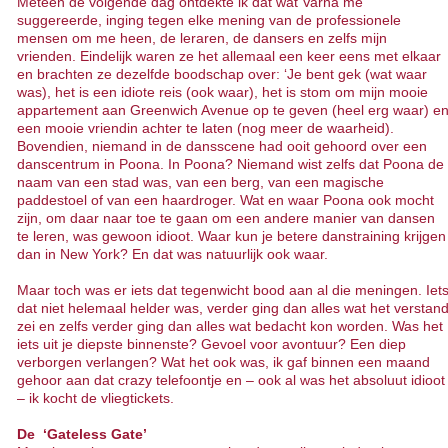
Meteen de volgende dag ontdekte ik dat wat Varna me
suggereerde, inging tegen elke mening van de professionele
mensen om me heen, de leraren, de dansers en zelfs mijn
vrienden. Eindelijk waren ze het allemaal een keer eens met elkaar
en brachten ze dezelfde boodschap over: ‘Je bent gek (wat waar
was), het is een idiote reis (ook waar), het is stom om mijn mooie
appartement aan Greenwich Avenue op te geven (heel erg waar) e
een mooie vriendin achter te laten (nog meer de waarheid).
Bovendien, niemand in de dansscene had ooit gehoord over een
danscentrum in Poona. In Poona? Niemand wist zelfs dat Poona de
naam van een stad was, van een berg, van een magische
paddestoel of van een haardroger. Wat en waar Poona ook mocht
zijn, om daar naar toe te gaan om een andere manier van dansen
te leren, was gewoon idioot. Waar kun je betere danstraining krijgen
dan in New York? En dat was natuurlijk ook waar.
Maar toch was er iets dat tegenwicht bood aan al die meningen. Iet
dat niet helemaal helder was, verder ging dan alles wat het verstan
zei en zelfs verder ging dan alles wat bedacht kon worden. Was het
iets uit je diepste binnenste? Gevoel voor avontuur? Een diep
verborgen verlangen? Wat het ook was, ik gaf binnen een maand
gehoor aan dat crazy telefoontje en – ook al was het absoluut idioot
– ik kocht de vliegtickets.
De ‘Gateless Gate’