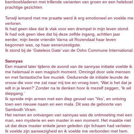
bamboebladeren met trillende varianten van groen en een heleboel
prachtige gezichten.
Terwijl iemand met me praatte werd ik erg emotioneel en voelde me
verloren.
Ik had geen idee dat ik vlak voor een drempel in mijn leven stond.
Ik had ook geen idee dat bij deze zelfde ingang, achttien jaar
eerder, mijn beste vriendin Varna uit Rozendaal haar leven
begonnen was, op haar eenenzestigste.
Ik stond bij de ‘Gateless Gate’ van de Osho Commune International.
Sannyas
Een maand later tijdens de avond van de sannyas initiatie voelde ik
me helemaal in een magisch moment. Omringd door vele mensen
en met fantastische live muziek. Gedurende de initiatie leunde de
vrouw die voor me zat naar mij toe en vroeg toen; ‘Wat is het dat je
wilt in je leven?’ Zonder na te denken hoor ik mezelf zeggen, ‘Ik wil
diepgang.’
Ik spreide mijn armen met een diep gevoel van ‘Yes’, en ontving
toen een nieuwe naam en een mala. Dit was de geboorte van
Sambodh Viram.
Het nemen en ontvangen van sannyas was de ontmoeting met een
man, een mysterie en een master in een moment. Het maakte niet
uit dat deze master enkele jaren geleden zijn lichaam had verlaten.
Ik voelde zijn aanwezigheid en ik voelde me verbonden met hem.