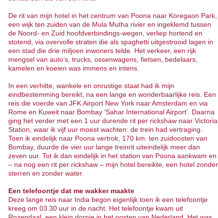
De rit van mijn hotel in het centrum van Poona naar Koregaon Park,
een wijk ten zuiden van de Mula Mutha rivier en ingeklemd tussen
de Noord- en Zuid hoofdverbindings-wegen, verliep hortend en
stotend, via overvolle straten die als spaghetti uitgestrooid lagen in
een stad die drie miljoen inwoners telde. Het verkeer, een rijk
mengsel van auto’s, trucks, ossenwagens, fietsen, bedelaars,
kamelen en koeien was immens en intens.
In een verhitte, wankele en onrustige staat had ik mijn
eindbestemming bereikt, na een lange en wonderbaarlijke reis. Een
reis die voerde van JFK Airport New York naar Amsterdam en via
Rome en Kuweit naar Bombay ‘Sahar International Airport’. Daarna
ging het verder met een 1 uur durende rit per rickshaw naar Victoria
Station, waar ik vijf uur moest wachten: de trein had vertraging.
Toen ik eindelijk naar Poona vertrok, 170 km. ten zuidoosten van
Bombay, duurde de vier uur lange treinrit uiteindelijk meer dan
zeven uur. Tot ik dan eindelijk in het station van Poona aankwam en
– na nog een rit per rickshaw – mijn hotel bereikte, een hotel zonder
sterren en zonder water.
Een telefoontje dat me wakker maakte
Deze lange reis naar India begon eigenlijk toen ik een telefoontje
kreeg om 03.30 uur in de nacht. Het telefoontje kwam uit
Rozendaal, een klein dorpje in het oosten van Nederland. Het was