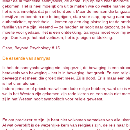
Maar de authentieke sannyasins, de echte, zijn op een zeer indirecte 
gekomen. Het is heel moeilijk om uit te maken wie op welke manier 
het is iets innerlijks dat je niet kunt zien. Maar de mensen die langz
terwijl ze probeerden me te begrijpen, stap voor stap, op weg naar nat
authenticiteit, oprechtheid… komen op een dag plotseling tot de ontd
familie van me zijn. Vreemd — ze hadden er nooit naar gezocht, ze 
moeite voor gedaan. Het is een ontdekking. Sannyas moet voor mij e
zijn. Dan kan je het niet verliezen; het is je eigen ontdekking.
Osho, Beyond Psychology # 15
De essentie van sannyas
Ik heb de sannyasbeweging niet stopgezet, de beweging is een stroom
betekenis van beweging – het is in beweging, het groeit. En een religi
beweegt niet meer, die groeit niet meer. Zij is dood. Er is maar één pl
is het crematorium.
Iedere priester of priesteres wil een dode religie hebben, want die is
we in het Westen zijn gekomen zijn rode kleren en een mala niet mee
zij in het Westen nooit symbolisch voor religie geweest.
En om preciezer te zijn, je bent niet volkomen verstoken van alle uiter
Al wat overblijft is de wezenlijke kern van religieus zijn, de reis naar b