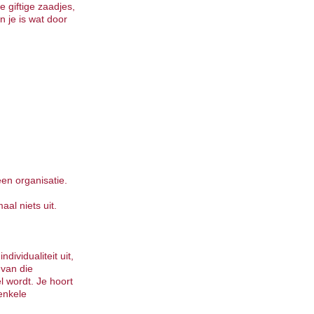
e giftige zaadjes,
n je is wat door
een organisatie.
aal niets uit.
ividualiteit uit,
 van die
l wordt. Je hoort
enkele