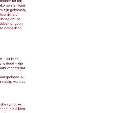
manier tot mij
gekomen is, want
aam zijn gekomen,
uurlijkheid,
ekking dat ze
hebben er geen
en ontdekking
 – dit is de
e is dood – die
aats voor en dat
 voorspelbaar. Nu
r nodig, want ze
lijke symbolen.
innen, die alleen