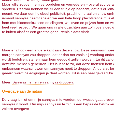
Maar jullie zouden hem veroordelen en vernederen – overal zou verac
spreken. Daarom hebben we er een trucje op bedacht, dat als er ie
neemt, we daar een heleboel publiciteit, pracht en praal en show om
iemand sannyas neemt spelen we een hele hoop plechtstatige muzie
hem met bloemenkransen en slingers, we loven en prijzen hem en 
heel veel respect. We gaan ons in alle opzichten aan zo’n overvloedig 
te buiten alsof er een grootse gebeurtenis plaats vindt.
Maar er zit ook een andere kant aan deze show. Deze sannyasin weet n
morgen sannyas zou droppen, dat er dan net zoals hij vandaag onde
wordt bedolven, stenen naar hem gegooid zullen worden. En dit zal d
dezelfde mensen gebeuren. Het is in feite zo, dat deze mensen hem
omkransen waarschuwen om sannyas nooit te droppen. Anders zullen 
geëerd wordt beledigingen je deel worden. Dit is een heel gevaarlijke 
Meer:
Sannyas nemen en sannyas droppen.
Overgave aan de natuur
De vraag is niet om mijn sannyasin te worden, de kwestie gaat erover
sannyasin wordt. Om mijn sannyasin te zijn is een bepaalde betrokken
zekere overgave.