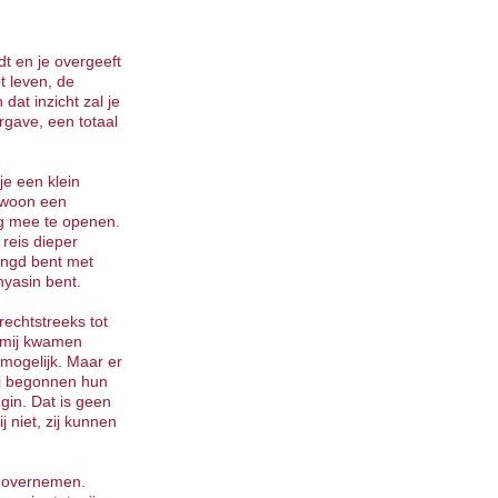
dt en je overgeeft
t leven, de
 dat inzicht zal je
ergave, een totaal
je een klein
ewoon een
g mee te openen.
reis dieper
ingd bent met
nyasin bent.
rechtstreeks tot
t mij kwamen
mogelijk. Maar er
Zij begonnen hun
egin. Dat is geen
j niet, zij kunnen
of overnemen.