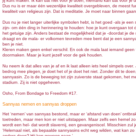
jij kunt maken. Ik kan dat niet voor je doen, niemand kan dat voor je 
Dus nu is er maar één wezenlijke kwaliteit overgebleven, de meest f
kwaliteit van religieus zijn. Dat is meditatie. Je moet naar binnen gaa
Dus nu je niet langer uiterlijke symbolen hebt, is het goed -als je een 
zijn- om één ding in herinnering te houden: hoe je kunt overgaan tot d
het getuige zijn. Anders bestaat de mogelijkheid dat je -doordat je de
draagt en de mala- er volkomen tevreden mee bent dat je een sannya
ben je niet.
Kleren maken geen enkel verschil. En ook de mala laat iemand geen 
doormaken. Maar je kunt jezelf voor de gek houden.
Nu neem ik dat alles van je af en ik laat alleen iets heel simpels over.
bedrog mee plegen, je doet het of je doet het niet. Zonder dit te doen
sannyasin. Zo is de beweging tot zijn zuiverste staat gekomen, het m
stadium. Zij is niet opgeheven.
Osho, From Bondage to Freedom #17.
Sannyas nemen en sannyas droppen
Het ‘nemen’ van sannyas bestond, maar er ‘afstand van doen’ ontbra
toetreden, maar men kon er niet uitstappen. Maar zelfs een hemel z
wordt een hel- dat wordt slavernij, een gevangeniscel. Misschien zul 
‘Helemaal niet, als bepaalde sannyasins echt weg wilden, wat kan z
anders doen? Hij kon gewoon gaan.’