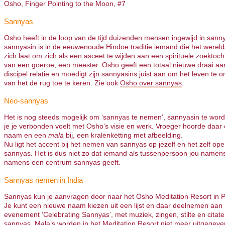
Osho, Finger Pointing to the Moon, #7
Sannyas
Osho heeft in de loop van de tijd duizenden mensen ingewijd in sann
sannyasin is in de eeuwenoude Hindoe traditie iemand die het wereld
zich laat om zich als een asceet te wijden aan een spirituele zoektoch
van een goeroe, een meester. Osho geeft een totaal nieuwe draai aa
discipel relatie en moedigt zijn sannyasins juist aan om het leven te 
van het de rug toe te keren. Zie ook
Osho over sannyas
.
Neo-sannyas
Het is nog steeds mogelijk om ‘sannyas te nemen’, sannyasin te word
je je verbonden voelt met Osho’s visie en werk. Vroeger hoorde daar
naam en een
mala
bij, een kralenketting met afbeelding.
Nu ligt het accent bij het nemen van sannyas op jezelf en het zelf op
sannyas. Het is dus niet zo dat iemand als tussenpersoon jou namen
namens een centrum sannyas geeft.
Sannyas nemen in India
Sannyas kun je aanvragen door naar het Osho Meditation Resort in Pu
Je kunt een nieuwe naam kiezen uit een lijst en daar deelnemen aan 
evenement ‘Celebrating Sannyas’, met muziek, zingen, stilte en cita
sannyas. Mala’s worden in het Meditation Resort niet meer uitgegeve