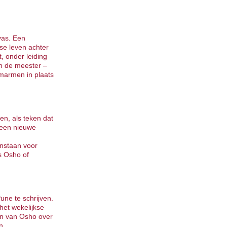
yas
.
Een
se leven achter
t, onder leiding
n de meester –
omarmen in plaats
en, als teken dat
 een nieuwe
enstaan voor
s Osho of
ne te schrijven.
het wekelijkse
ten van Osho over
n.