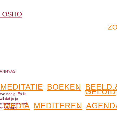
ANNYAS
MEDITATIE
BOEKEN
BEELD 
GELUID
ave nodig. En ik
il dat je je
jn sannyasin niet
MEDIA
MEDITEREN
AGEND
er om mijn