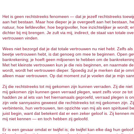
Het is geen rechtstreeks fenomeen — dat je jezelf rechtstreeks toewij
aan het bestaan. Maar hoe dieper je je overgeeft aan het bestaan, he
natuur, hoe liefdevoller, hoe begripvoller, hoe inzichtelijker je wordt; en
dichter bij mij brengen. Je zult via mij, indirect, de staat van totale ov
vertrouwen vinden.
Wees niet bezorgd dat je dat totale vertrouwen nu niet hebt. Zelfs als 
beetje vertrouwen hebt, is dat genoeg om mee te beginnen. Open g
bankrekening; je hoeft geen miljoenen te hebben om de bankrekenin
Met het kleinste vertrouwen kun je die reis beginnen, en naarmate de 
wordt, wordt het vertrouwen dieper. Spoedig zul je merken dat je omr
alleen maar vertrouwen. Op dat moment zul je voelen dat je mijn san
Zij die rechtstreeks tot mij gekomen zijn kunnen verraden. Zij die niet 
mij gekomen zijn kunnen geen verraad plegen, want zelfs voor ze to
hadden ze al iets van het hiernamaals geproefd, verraad plegen is on
zijn vele sannyasins geweest die rechtstreeks tot mij gekomen zijn. 
verbintenis, hun vertrouwen, ten opzichte van mij als een spiritueel b
juist begin, want dat betekent dat er een zeker geloof is. Zij kennen mi
mij niet kennen — en toch hebben zij geloofd.
Er is een gevaar omdat er twijfel is; de twijfel kan elke dag hun gelo