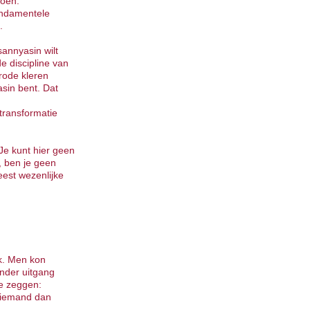
doen.
undamentele
n.
sannyasin wilt
e discipline van
 rode kleren
sin bent. Dat
transformatie
 Je kunt hier geen
, ben je geen
eest wezenlijke
k. Men kon
onder uitgang
je zeggen:
o iemand dan