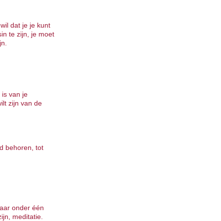
wil dat je je kunt
n te zijn, je moet
jn.
is van je
ilt zijn van de
nd behoren, tot
 maar onder één
jn, meditatie.