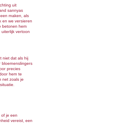
hting uit
mand sannyas
heen maken, als
k en we versieren
we betonen hem
uiterlijk vertoon
iet dat als hij
r bloemenslingers
oor precies
 door hem te
net zoals je
situatie.
 of je een
heid vereist, een