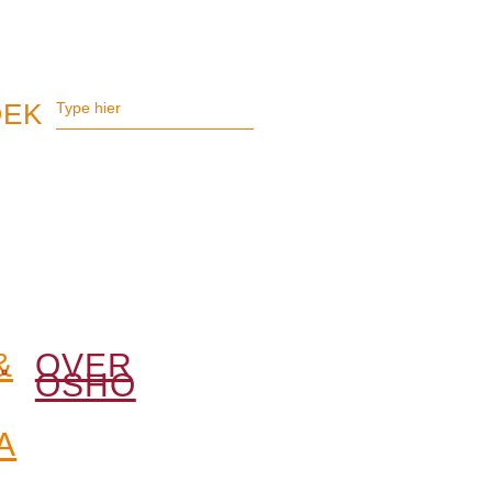
&
OVER
OSHO
A