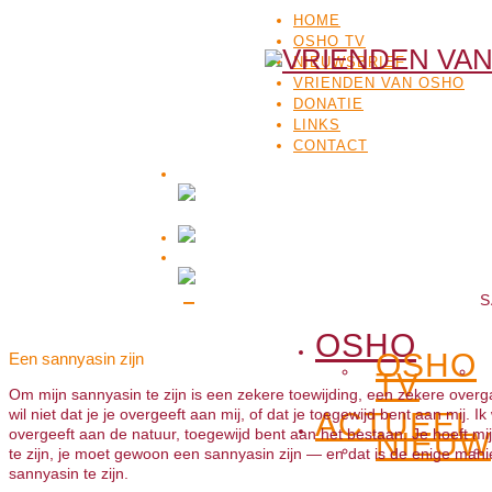
HOME
OSHO TV
NIEUWSBRIEF
VRIENDEN VAN OSHO
DONATIE
LINKS
CONTACT
S
OSHO
OSHO
Een sannyasin zijn
TV
Om mijn sannyasin te zijn is een zekere toewijding, een zekere overg
wil niet dat je je overgeeft aan mij, of dat je toegewijd bent aan mij. Ik w
ACTUEEL
overgeeft aan de natuur, toegewijd bent aan het bestaan. Je hoeft mi
NIEUW
te zijn, je moet gewoon een sannyasin zijn — en dat is de enige mani
sannyasin te zijn.