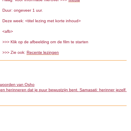
Duur: ongeveer 1 uur.
Deze week: <titel lezing met korte inhoud>
<afb>
>>> Klik op de afbeelding om de film te starten
>>> Zie ook:
Recente lezingen
 woorden van Osho
en herinneren dat je puur bewustzijn bent. Samasati: herinner jezelf.