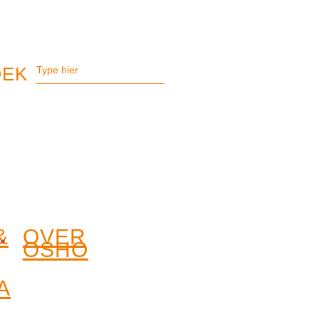
&
OVER
OSHO
A