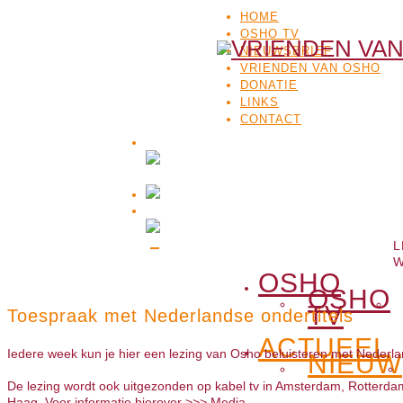
HOME
OSHO TV
NIEUWSBRIEF
VRIENDEN VAN OSHO
DONATIE
LINKS
CONTACT
L
W
OSHO
OSHO
TV
Toespraak met Nederlandse ondertitels
ACTUEEL
Iedere week kun je hier een lezing van Osho beluisteren met Nederlan
NIEUW
De lezing wordt ook uitgezonden op kabel tv in Amsterdam, Rotterda
Haag. Voor informatie hierover >>>
Media