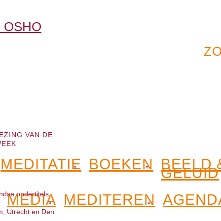
EZING VAN DE
EEK
MEDITATIE
BOEKEN
BEELD 
GELUID
dse ondertitels.
MEDIA
MEDITEREN
AGEND
m, Utrecht en Den