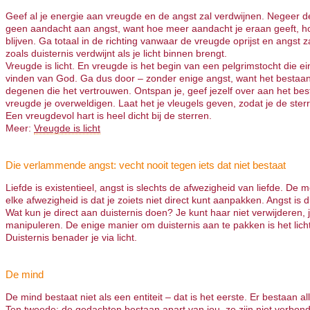
Geef al je energie aan vreugde en de angst zal verdwijnen. Negeer d
geen aandacht aan angst, want hoe meer aandacht je eraan geeft, ho
blijven. Ga totaal in de richting vanwaar de vreugde oprijst en angst z
zoals duisternis verdwijnt als je licht binnen brengt.
Vreugde is licht. En vreugde is het begin van een pelgrimstocht die ei
vinden van God. Ga dus door – zonder enige angst, want het bestaan
degenen die het vertrouwen. Ontspan je, geef jezelf over aan het bes
vreugde je overweldigen. Laat het je vleugels geven, zodat je de ster
Een vreugdevol hart is heel dicht bij de sterren.
Meer:
Vreugde is licht
Die verlammende angst: vecht nooit tegen iets dat niet bestaat
Liefde is existentieel, angst is slechts de afwezigheid van liefde. De m
elke afwezigheid is dat je zoiets niet direct kunt aanpakken. Angst is d
Wat kun je direct aan duisternis doen? Je kunt haar niet verwijderen, j
manipuleren. De enige manier om duisternis aan te pakken is het licht
Duisternis benader je via licht.
De mind
De mind bestaat niet als een entiteit – dat is het eerste. Er bestaan a
Ten tweede: de gedachten bestaan apart van jou, ze zijn niet verbond