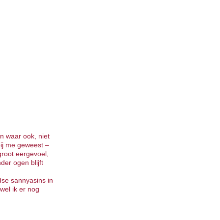
n waar ook, niet
bij me geweest –
groot eergevoel,
der ogen blijft
se sannyasins in
wel ik er nog