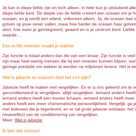
Je kan in diepe liefde zijn en toch alleen. In feite kun je uitsluitend alle
diepe liefde bent. De diepte van de liefde creëert een oceaan om je 
oceaan, en jij wordt een eiland, volkomen alleen. Ja, de oceaan laat 
golven op jouw oever vallen, maar hoe harder de oceaan haar golve
stort, hoe meer je geïntegreerd, geaard en in je centrum bent. Liefde
waarde…
Een echte meester maakt je wakker
Zijn functie is totaal anders dan die van een leraar. Zijn functie is veel
zijn maar heel weinig mensen die bij een meester kunnen blijven, wan
geringe prestatie om wakker te worden na miljoenen levens. Het is e
Wat is jaloezie en waarom doet het zo’n pijn?
Jaloezie heeft te maken met vergelijken. En er is ons geleerd om te ve
geconditioneerd te vergelijken, altijd vergelijken. Iemand anders heeft
iemand anders heeft een mooier lichaam, iemand anders heeft meer
anders heeft een meer charismatische persoonlijkheid. Vergelijk, ga je
met iedereen die je tegenkomt, en er zal grote jaloezie ontstaan; het 
neveneffect van de conditionering van vergelijken.
Meer:
Wat is jaloezie
Ik ben niet serieus!