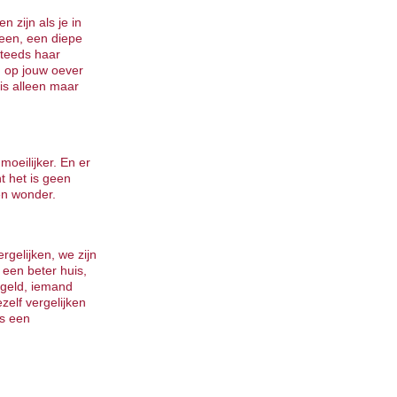
en zijn als je in
heen, een diepe
steeds haar
n op jouw oever
 is alleen maar
 moeilijker. En er
t het is geen
en wonder.
rgelijken, we zijn
 een beter huis,
 geld, iemand
zelf vergelijken
is een