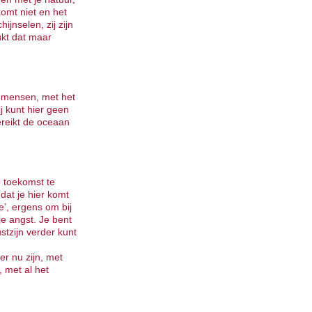
 komt niet en het
hijnselen, zij zijn
ukt dat maar
e mensen, met het
ij kunt hier geen
ereikt de oceaan
e toekomst te
dat je hier komt
e’, ergens om bij
je angst. Je bent
tzijn verder kunt
er nu zijn, met
, met al het