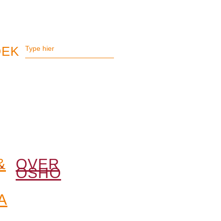
&
OVER
OSHO
A