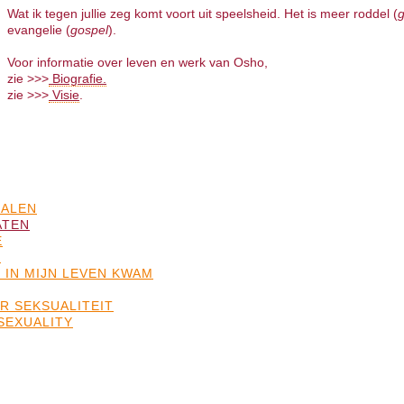
Wat ik tegen jullie zeg komt voort uit speelsheid. Het is meer roddel (
g
evangelie (
gospel
).
Voor informatie over leven en werk van Osho,
zie >>>
Biografie.
zie >>>
Visie
.
HALEN
ATEN
E
N
 IN MIJN LEVEN KWAM
R SEKSUALITEIT
SEXUALITY