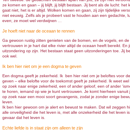
ze komen en gaan – jij blijft, jij blijft bestaan. Jij bent als de lucht: het
gaat niet, het is er altijd. Wolken komen en gaan, zij zijn tijdelijke versc
niet eeuwig. Zelfs als je probeert vast te houden aan een gedachte, l
even; ze moet wel verdwijnen …
Je hoeft niet naar de oceaan te rennen
Ga gewoon rustig zitten genieten van de bomen, en de vogels, en d
vertrouwen in je hart dat elke rivier altijd de oceaan heeft bereikt. En j
uitzondering op zijn. Het bestaan staat geen uitzonderingen toe. Jij b
ook wel.
Ik ben hier niet om je een dogma te geven
Een dogma geeft je zekerheid. Ik ben hier niet om je beloftes voor d
geven – elke belofte voor de toekomst geeft je zekerheid. Ik weet wel 
op zoek naar enige zekerheid, een of ander geloof, een of ander ‘ism
te horen, iemand op wie je kunt vertrouwen. Je komt hierheen vanuit 
op zoek naar een mooi soort gevangenis, zodat je zonder enige bewus
leven.
Ik ben hier gewoon om je alert en bewust te maken. Dat wil zeggen hi
alle onveiligheid die het leven is, met alle onzekerheid die het leven is
gevaar dat het leven is.
Echte liefde is in staat zijn om alleen te zijn