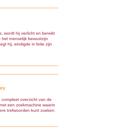
s, wordt hij verlicht en bereikt
 het menselijk bewustzijn
gt hij, eindigde in feite zijn
ary
n compleet overzicht van de
met een zoekmachine waarin
ere trefwoorden kunt zoeken.