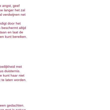
e angst, geef
e langer het zal
al verdwijnen net
ndigt door het
 beschermt altijd
taan en laat de
ren kunt bereiken.
oeilijkheid met
us duisternis.
e kunt haar niet
 te laten worden.
lleen gedachten.
en met je natuur,