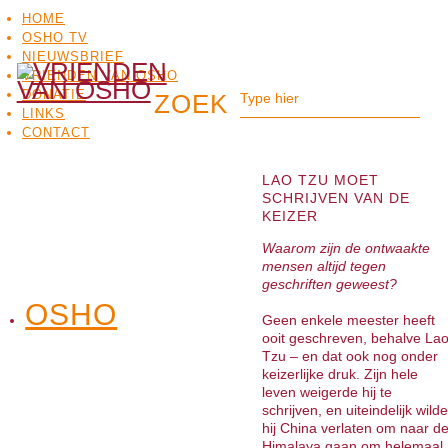
HOME
OSHO TV
NIEUWSBRIEF
VRIENDEN VAN OSHO
DONATIE
LINKS
CONTACT
LAO TZU MOET
SCHRIJVEN VAN DE
KEIZER
Waarom zijn de ontwaakte
mensen altijd tegen
geschriften geweest?
OSHO
OSHO
Geen enkele meester heeft
MEDITATIE
BO
TV
ooit geschreven, behalve La
Tzu – en dat ook nog onder
keizerlijke druk. Zijn hele
leven weigerde hij te
schrijven, en uiteindelijk wilde
hij China verlaten om naar d
Himalaya gaan om helemaal