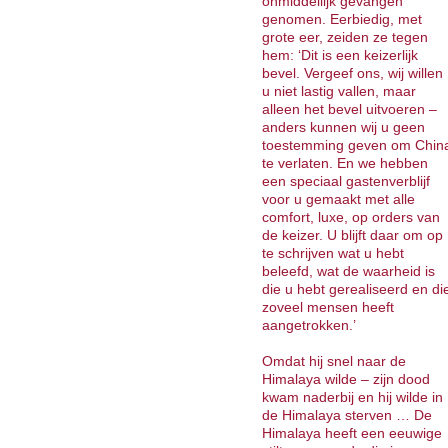
onmiddellijk gevangen
genomen. Eerbiedig, met
grote eer, zeiden ze tegen
hem: ‘Dit is een keizerlijk
bevel. Vergeef ons, wij willen
u niet lastig vallen, maar
alleen het bevel uitvoeren –
anders kunnen wij u geen
toestemming geven om Chin
te verlaten. En we hebben
een speciaal gastenverblijf
voor u gemaakt met alle
comfort, luxe, op orders van
de keizer. U blijft daar om op
te schrijven wat u hebt
beleefd, wat de waarheid is
die u hebt gerealiseerd en di
zoveel mensen heeft
aangetrokken.’
Omdat hij snel naar de
Himalaya wilde – zijn dood
kwam naderbij en hij wilde in
de Himalaya sterven … De
Himalaya heeft een eeuwige