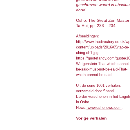
geschreven woord is absoluu
dood.
Osho, The Great Zen Master
Ta Hui, pp. 233 – 234.
Afbeeldingen:
http://www.taodirectory.co.uk/wp
content/uploads/2016/05/tao-te-
ching-ch1.jpg
https://quotefancy.com/quote/1
Wittgenstein-That-which-cannot-
be-said-must-not-be-said-That-
which-cannot-be-said
Uit de serie 1001 verhalen,
verzameld door Shanti.
Eerder verschenen in het Engel
in Osho
News,
www.oshonews.com
.
Vorige verhalen