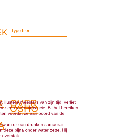
&
OVER
llustere meesters van zijn tijd, verliet
OSHO
or een verre provincie. Bij het bereiken
hten voordat ze aan boord van de
A
n, kwam er een dronken samoerai
 deze bijna onder water zette. Hij
r overstak.