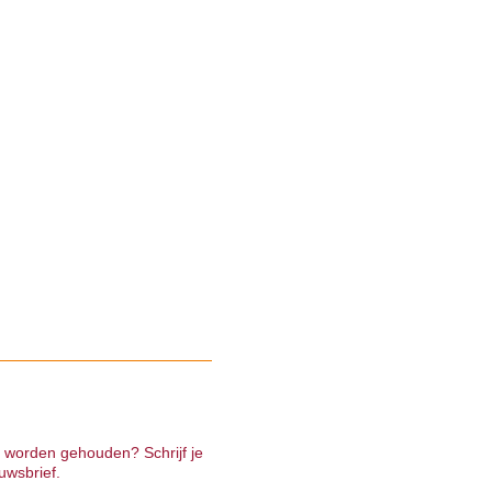
e worden gehouden? Schrijf je
uwsbrief.