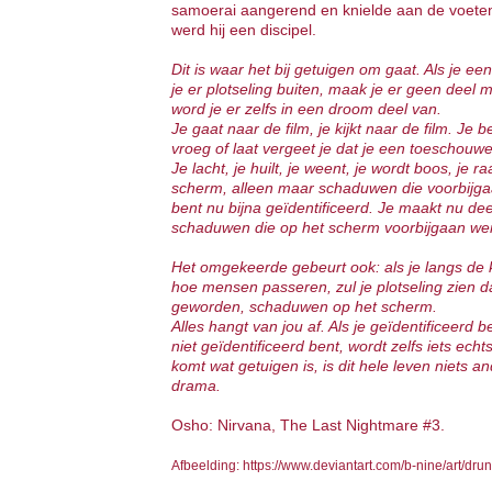
samoerai aangerend en knielde aan de voeten
werd hij een discipel.
Dit is waar het bij getuigen om gaat. Als je ee
je er plotseling buiten, maak je er geen deel mee
word je er zelfs in een droom deel van.
Je gaat naar de film, je kijkt naar de film. 
vroeg of laat vergeet je dat je een toeschouwe
Je lacht, je huilt, je weent, je wordt boos, je r
scherm, alleen maar schaduwen die voorbijgaan
bent nu bijna geïdentificeerd. Je maakt nu dee
schaduwen die op het scherm voorbijgaan werk
Het omgekeerde gebeurt ook: als je langs de 
hoe mensen passeren, zul je plotseling zien da
geworden, schaduwen op het scherm.
Alles hangt van jou af. Als je geïdentificeerd be
niet geïdentificeerd bent, wordt zelfs iets ech
komt wat getuigen is, is dit hele leven niets 
drama.
Osho: Nirvana, The Last Nightmare #3.
Afbeelding: https://www.deviantart.com/b-nine/art/dr