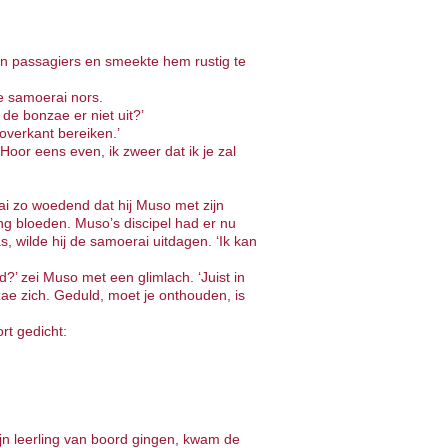
jn passagiers en smeekte hem rustig te
de samoerai nors.
e bonzae er niet uit?’
overkant bereiken.’
Hoor eens even, ik zweer dat ik je zal
 zo woedend dat hij Muso met zijn
ing bloeden. Muso’s discipel had er nu
 wilde hij de samoerai uitdagen. ‘Ik kan
?’ zei Muso met een glimlach. ‘Juist in
zae zich. Geduld, moet je onthouden, is
rt gedicht:
jn leerling van boord gingen, kwam de