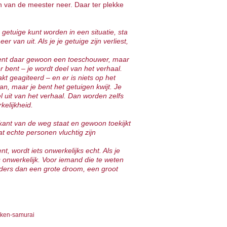
 van de meester neer. Daar ter plekke
n getuige kunt worden in een situatie, sta
r van uit. Als je je getuige zijn verliest,
Je bent daar gewoon een toeschouwer, maar
r bent – je wordt deel van het verhaal.
aakt geagiteerd – en er is niets op het
, maar je bent het getuigen kwijt. Je
l uit van het verhaal. Dan worden zelfs
elijkheid.
kant van de weg staat en gewoon toekijkt
t echte personen vluchtig zijn
nt, wordt iets onwerkelijks echt. Als je
ts onwerkelijk. Voor iemand die te weten
anders dan een grote droom, een groot
unken-samurai