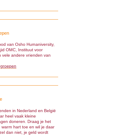
epen
nbod van Osho Humaniversity,
jid OMC, Instituut voor
 vele andere vrienden van
 groepen
e
ienden in Nederland en België
ar heel vaak kleine
gen doneren. Draag je het
warm hart toe en wil je daar
el dan niet, je geld wordt