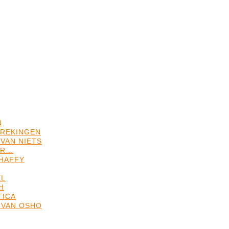
N
REKINGEN
VAN NIETS
ER…
HAFFY
EL
H
TICA
 VAN OSHO