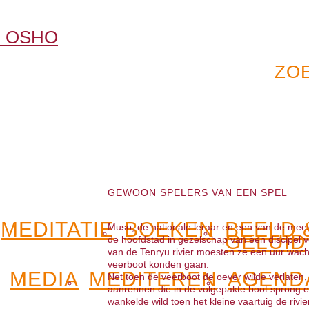
GEWOON SPELERS VAN EEN SPEL
MEDITATIE
BOEKEN
BEELD 
Muso, de nationale leraar en een van de meest i
GELUID
de hoofdstad in gezelschap van een discipel vo
van de Tenryu rivier moesten ze een uur wac
veerboot konden gaan.
MEDIA
MEDITEREN
AGEND
Net toen de veerboot de oever wilde verlate
aanrennen die in de volgepakte boot sprong en
wankelde wild toen het kleine vaartuig de rivie