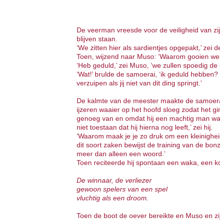
De veerman vreesde voor de veiligheid van zi
blijven staan.
‘We zitten hier als sardientjes opgepakt,’ zei 
Toen, wijzend naar Muso: ‘Waarom gooien we d
‘Heb geduld,’ zei Muso, ‘we zullen spoedig de 
‘Wat!’ brulde de samoerai, ‘ik geduld hebben? 
verzuipen als jij niet van dit ding springt.’
De kalmte van de meester maakte de samoerai
ijzeren waaier op het hoofd sloeg zodat het g
genoeg van en omdat hij een machtig man was,
niet toestaan dat hij hierna nog leeft,’ zei hij.
‘Waarom maak je je zo druk om een kleinigheid
dit soort zaken bewijst de training van de bon
meer dan alleen een woord.’
Toen reciteerde hij spontaan een waka, een ko
De winnaar, de verliezer
gewoon spelers van een spel
vluchtig als een droom.
Toen de boot de oever bereikte en Muso en zi