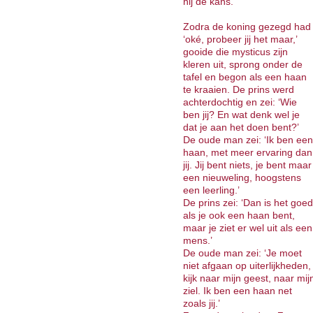
hij de kans.
Zodra de koning gezegd had
‘oké, probeer jij het maar,’
gooide die mysticus zijn
kleren uit, sprong onder de
tafel en begon als een haan
te kraaien. De prins werd
achterdochtig en zei: ‘Wie
ben jij? En wat denk wel je
dat je aan het doen bent?’
De oude man zei: ‘Ik ben een
haan, met meer ervaring dan
jij. Jij bent niets, je bent maar
een nieuweling, hoogstens
een leerling.’
De prins zei: ‘Dan is het goed
als je ook een haan bent,
maar je ziet er wel uit als een
mens.’
De oude man zei: ‘Je moet
niet afgaan op uiterlijkheden,
kijk naar mijn geest, naar mij
ziel. Ik ben een haan net
zoals jij.’