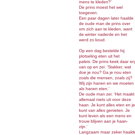
mens te kleden?’
De prins moest het wel
toegeven.
Een paar dagen later haalde
de oude man de prins over
om zich aan te kleden, want
de winter naderde en het
werd zo koud.
Op een dag bestelde hij
plotseling eten uit het
paleis. De prins keek daar er
van op en zei: ‘Stakker, wat
doe je nou? Ga je nou eten
zoals die mensen, zoals zij?
Wij zijn hanen en we moeten
als hanen eten.’
De oude man zei: ‘Het maakt
allemaal niets uit voor deze
haan. Je kunt alles eten en je
kunt van alles genieten. Je
kunt leven als een mens en
trouw blijven aan je haan-
zijn.’
Langzaam maar zeker haald