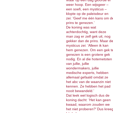
Maar op een dag gloorde er
weer hoop. Een wijsgeer –
een soefi, een mysticus –
klopte op de paleisdeur en
zei: ‘Geef me één kans om d
prins te genezen.’
De koning was wat
achterdochtig, want deze
man zag er zelf gek uit, nog
gekker dan de prins. Maar d
mysticus zei: ‘Alleen ik kan
hem genezen. Om een gek t
genezen is een grotere gek
nodig. En al die hotemetoten
van jullie, jullie
wondermakers, jullie
medische experts, hebben
allemaal gefaald omdat ze
het abc van de waanzin niet
kennen. Ze hebben het pad
nooit bewandeld.’
Dat leek wel logisch dus de
koning dacht: ‘Het kan geen
kwaad, waarom zouden we
het niet proberen?’ Dus kree