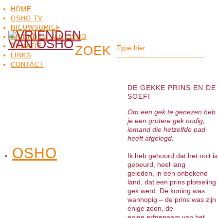
HOME
OSHO TV
NIEUWSBRIEF
VRIENDEN VAN OSHO
DONATIE
LINKS
CONTACT
DE GEKKE PRINS EN DE
SOEFI
Om een gek te genezen heb
je een grotere gek nodig,
iemand die hetzelfde pad
heeft afgelegd.
OSHO
OSHO
Ik heb gehoord dat het ooit is
MEDITATIE
BO
TV
gebeurd, heel lang
geleden, in een onbekend
land, dat een prins plotseling
gek werd. De koning was
wanhopig – de prins was zijn
enige zoon, de
enige erfgenaam van het