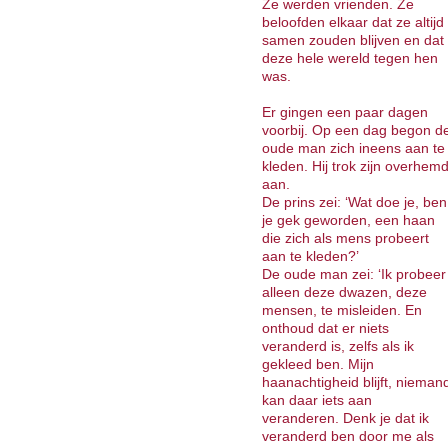
Ze werden vrienden. Ze
beloofden elkaar dat ze altijd
samen zouden blijven en dat
deze hele wereld tegen hen
was.
Er gingen een paar dagen
voorbij. Op een dag begon d
oude man zich ineens aan te
kleden. Hij trok zijn overhem
aan.
De prins zei: ‘Wat doe je, ben
je gek geworden, een haan
die zich als mens probeert
aan te kleden?’
De oude man zei: ‘Ik probeer
alleen deze dwazen, deze
mensen, te misleiden. En
onthoud dat er niets
veranderd is, zelfs als ik
gekleed ben. Mijn
haanachtigheid blijft, nieman
kan daar iets aan
veranderen. Denk je dat ik
veranderd ben door me als