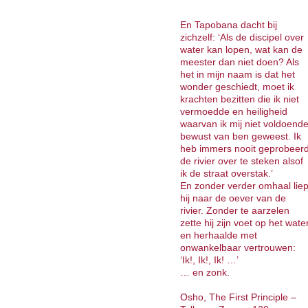
En Tapobana dacht bij
zichzelf: ‘Als de discipel over
water kan lopen, wat kan de
meester dan niet doen? Als
het in mijn naam is dat het
wonder geschiedt, moet ik
krachten bezitten die ik niet
vermoedde en heiligheid
waarvan ik mij niet voldoend
bewust van ben geweest. Ik
heb immers nooit geprobeer
de rivier over te steken alsof
ik de straat overstak.’
En zonder verder omhaal lie
hij naar de oever van de
rivier. Zonder te aarzelen
zette hij zijn voet op het wate
en herhaalde met
onwankelbaar vertrouwen:
‘Ik!, Ik!, Ik! …’
… en zonk.
Osho, The First Principle –