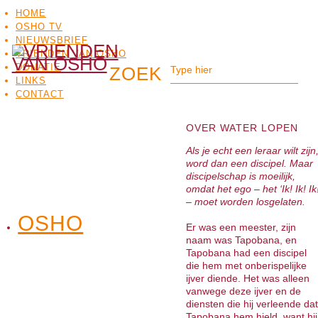
HOME
OSHO TV
NIEUWSBRIEF
VRIENDEN VAN OSHO
DONATIE
LINKS
CONTACT
OVER WATER LOPEN
Als je echt een leraar wilt zijn
word dan een discipel. Maar
discipelschap is moeilijk,
omdat het ego –
het ‘Ik! Ik! Ik!
– moet worden losgelaten.
OSHO
OSHO
Er was een meester, zijn
MEDITATIE
BO
TV
naam was Tapobana, en
Tapobana had een discipel
die hem met onberispelijke
ijver diende. Het was alleen
vanwege deze ijver en de
diensten die hij verleende dat
Tapobana hem hield, want hij