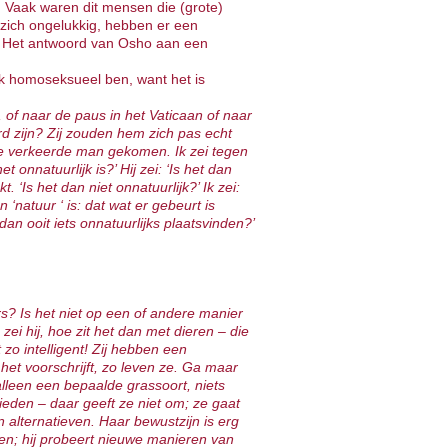
 Vaak waren dit mensen die (grote)
zich ongelukkig, hebben er een
m. Het antwoord van Osho aan een
 ik homoseksueel ben, want het is
of naar de paus in het Vaticaan of naar
d zijn? Zij zouden hem zich pas echt
 de verkeerde man gekomen. Ik zei tegen
onnatuurlijk is?’ Hij zei: ‘Is het dan
. ‘Is het dan niet onnatuurlijk?’ Ik zei:
n ‘natuur ‘ is: dat wat er gebeurt is
dan ooit iets onnatuurlijks plaatsvinden?’
ers? Is het niet op een of andere manier
ei hij, hoe zit het dan met dieren – die
t zo intelligent! Zij hebben een
het voorschrijft, zo leven ze. Ga maar
 alleen een bepaalde grassoort, niets
ieden – daar geeft ze niet om; ze gaat
 alternatieven. Haar bewustzijn is erg
ezen; hij probeert nieuwe manieren van