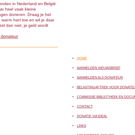
ienden in Nederland en België
ar heel vaak kleine
gen doneren. Draag je het
warm hart toe en wil je daar
el dan niet, je geld wordt
 donateur
HOME
AANMELDEN NIEUWSBRIEF
AANMELDEN ALS DONATEUR
BELASTINGAFTREK VOOR DONATE
COMMISSIE BIBLIOTHEEK EN DOCU
CONTACT
DONATIE VIA IDEAL
LINKS