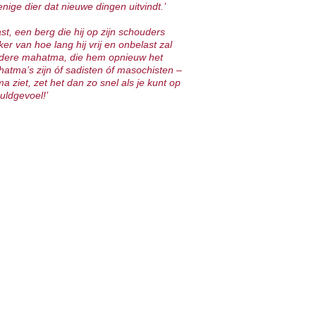
nige dier dat nieuwe dingen uitvindt.’
ast, een berg die hij op zijn schouders
r van hoe lang hij vrij en onbelast zal
 andere mahatma, die hem opnieuw het
Mahatma’s zijn óf sadisten óf masochisten –
a ziet, zet het dan zo snel als je kunt op
uldgevoel!’