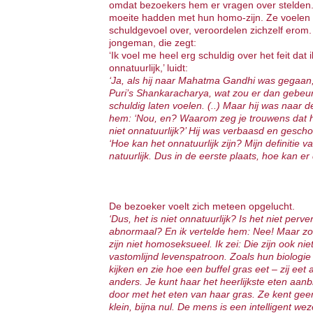
omdat bezoekers hem er vragen over stelden.
moeite hadden met hun homo-zijn. Ze voelen 
schuldgevoel over, veroordelen zichzelf ero
jongeman, die zegt:
‘Ik voel me heel erg schuldig over het feit dat
onnatuurlijk,’ luidt:
‘Ja, als hij naar Mahatma Gandhi was gegaan, 
Puri’s Shankaracharya, wat zou er dan gebeur
schuldig laten voelen. (..) Maar hij was naar
hem: ‘Nou, en? Waarom zeg je trouwens dat het 
niet onnatuurlijk?’ Hij was verbaasd en geschokt
‘Hoe kan het onnatuurlijk zijn? Mijn definitie va
natuurlijk. Dus in de eerste plaats, hoe kan er 
De bezoeker voelt zich meteen opgelucht.
‘Dus, het is niet onnatuurlijk? Is het niet perv
abnormaal? En ik vertelde hem: Nee! Maar zo z
zijn niet homoseksueel. Ik zei: Die zijn ook nie
vastomlijnd levenspatroon. Zoals hun biologie 
kijken en zie hoe een buffel gras eet – zij eet
anders. Je kunt haar het heerlijkste eten aanb
door met het eten van haar gras. Ze kent geen
klein, bijna nul. De mens is een intelligent w