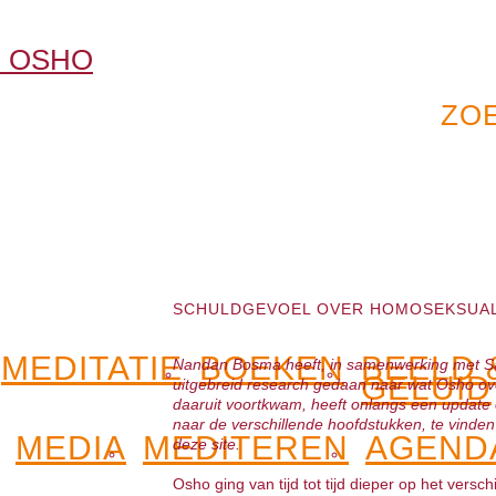
SCHULDGEVOEL OVER HOMOSEKSUAL
MEDITATIE
BOEKEN
BEELD 
Nandan Bosma heeft, in samenwerking met Sat
GELUID
uitgebreid research gedaan naar wat Osho over 
daaruit voortkwam, heeft onlangs een update o
naar de verschillende hoofdstukken, te vinde
MEDIA
MEDITEREN
AGEND
deze site.
Osho ging van tijd tot tijd dieper op het versc