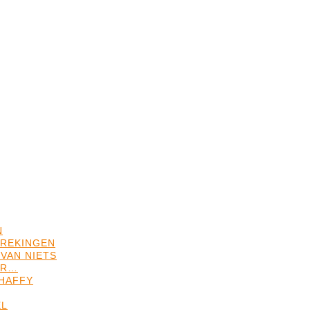
N
REKINGEN
VAN NIETS
ER…
HAFFY
EL