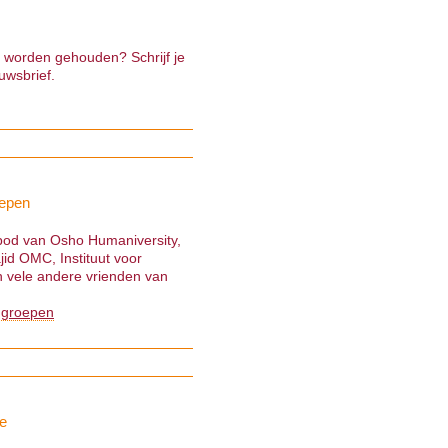
e worden gehouden? Schrijf je
uwsbrief.
epen
nbod van Osho Humaniversity,
jid OMC, Instituut voor
 vele andere vrienden van
 groepen
e