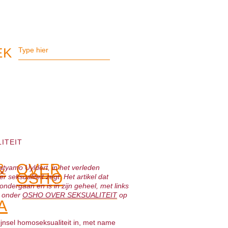
ITEIT
&
OVER
yamo Uyldert, in het verleden
OSHO
seksualiteit zegt. Het artikel dat
ndergaan en is in zijn geheel, met links
n onder
OSHO OVER SEKSUALITEIT
op
A
hijnsel homoseksualiteit in, met name