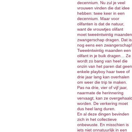
decennium. Nu zul je veel
vrouwen vinden die dat idee
hebben: twee keer in een
decennium. Maar voor
olifanten is dat de natuur,
want de vrouwtjes olifant
moet tweeëntwintig maanden
zwangerschap dragen. Dat is
nog eens een zwangerschap
Tweeëntwintig maanden een
olifant in je buik dragen… Ze
wordt zo bang van heel die
onzin van het paren dat geen
enkele playboy haar twee of
drie jaar lang kan overhalen
om weer die trip te maken.
Pas na drie, vier of vijf jaar,
naarmate de herinnering
vervaagt, kan ze overgehaal
worden. De verkering moet
dus heel lang duren.
En al deze dingen bevinden
zich in het collectieve
onbewuste. En misschien is
iets niet onnatuurlijk in een