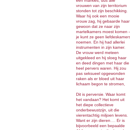
een markies, dus alle
vrouwen van zijn territorium
stonden tot zijn beschikking.
Waar hij ook een mooie
vrouw zag, hij gebaarde haar
gewoon dat ze naar zijn
martelkamers moest komen 
je kunt ze geen liefdeskamer
noemen. En hij had allerlei
instrumenten in zijn kamer.
De vrouw werd meteen
uitgekleed en hij sloeg haar
en deed dingen met haar die
heel pervers waren. Hij zou
pas seksueel opgewonden
raken als er bloed uit haar
lichaam begon te stromen,
Dit is perversie. Waar komt
het vandaan? Het komt uit
het diepe collectieve
onderbewustzijn, uit die
vierentachtig miljoen levens.
Want er zijn dieren…. Er is
bijvoorbeeld een bepaalde