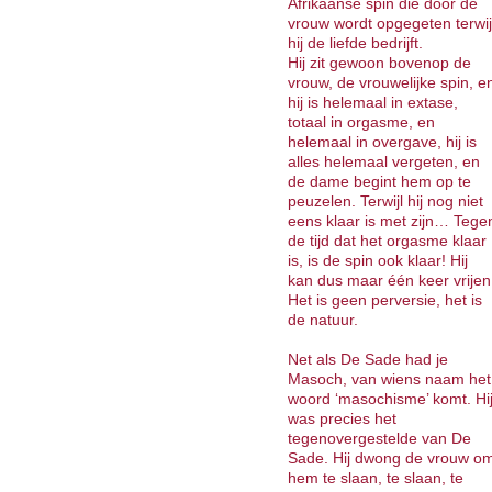
Afrikaanse spin die door de
vrouw wordt opgegeten terwij
hij de liefde bedrijft.
Hij zit gewoon bovenop de
vrouw, de vrouwelijke spin, e
hij is helemaal in extase,
totaal in orgasme, en
helemaal in overgave, hij is
alles helemaal vergeten, en
de dame begint hem op te
peuzelen. Terwijl hij nog niet
eens klaar is met zijn… Tege
de tijd dat het orgasme klaar
is, is de spin ook klaar! Hij
kan dus maar één keer vrijen
Het is geen perversie, het is
de natuur.
Net als De Sade had je
Masoch, van wiens naam het
woord ‘masochisme’ komt. Hi
was precies het
tegenovergestelde van De
Sade. Hij dwong de vrouw o
hem te slaan, te slaan, te