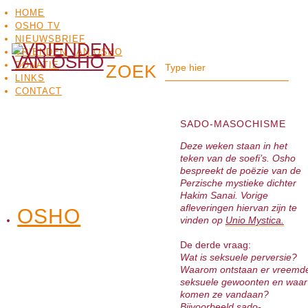
HOME
OSHO TV
NIEUWSBRIEF
VRIENDEN VAN OSHO
DONATIE
LINKS
CONTACT
SADO-MASOCHISME
Deze weken staan in het
teken van de soefi’s. Osho
bespreekt de poëzie van de
Perzische mystieke dichter
Hakim Sanai. Vorige
afleveringen hiervan zijn te
OSHO
OSHO
vinden op
Unio Mystica.
MEDITATIE
BO
TV
De derde vraag:
Wat is seksuele perversie?
Waarom ontstaan er vreemd
seksuele gewoonten en waar
komen ze vandaan?
Bijvoorbeeld sado-