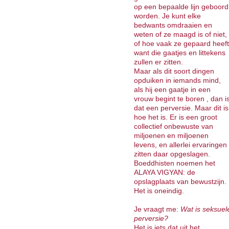
op een bepaalde lijn geboord
worden. Je kunt elke
bedwants omdraaien en
weten of ze maagd is of niet,
of hoe vaak ze gepaard heeft
want die gaatjes en littekens
zullen er zitten.
Maar als dit soort dingen
opduiken in iemands mind,
als hij een gaatje in een
vrouw begint te boren , dan i
dat een perversie. Maar dit is
hoe het is. Er is een groot
collectief onbewuste van
miljoenen en miljoenen
levens, en allerlei ervaringen
zitten daar opgeslagen.
Boeddhisten noemen het
ALAYA VIGYAN: de
opslagplaats van bewustzijn.
Het is oneindig.
Je vraagt me:
Wat is seksuel
perversie?
Het is iets dat uit het