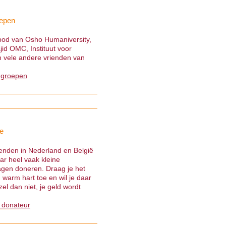
epen
nbod van Osho Humaniversity,
jid OMC, Instituut voor
 vele andere vrienden van
 groepen
e
ienden in Nederland en België
ar heel vaak kleine
gen doneren. Draag je het
warm hart toe en wil je daar
el dan niet, je geld wordt
 donateur