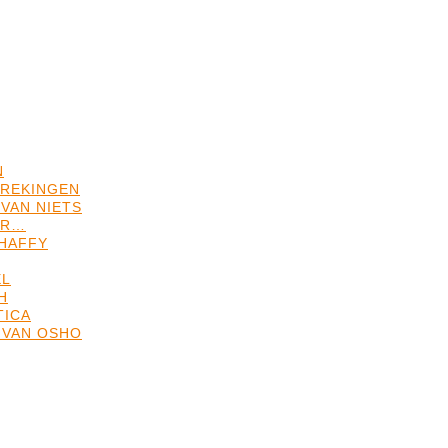
N
REKINGEN
VAN NIETS
ER…
HAFFY
EL
H
TICA
 VAN OSHO