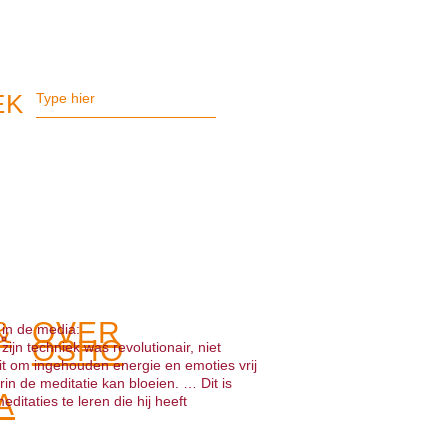
&
OVER
 in de media:
OSHO
ijn techniek was revolutionair, niet
eit om ingehouden energie en emoties vrij
rin de meditatie kan bloeien. … Dit is
A
itaties te leren die hij heeft