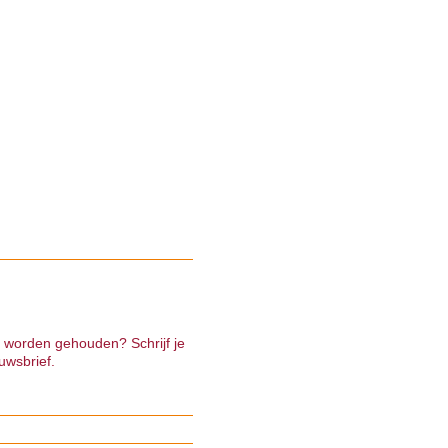
e worden gehouden? Schrijf je
uwsbrief.