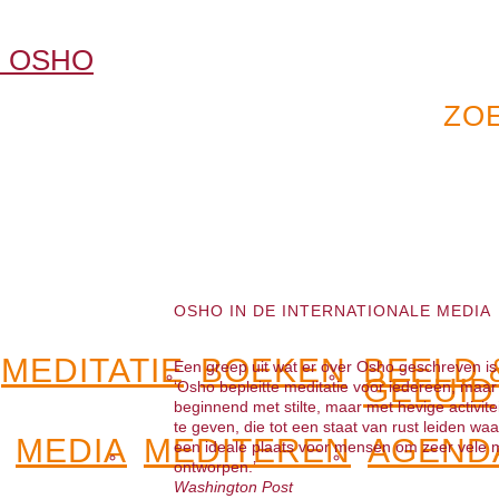
OSHO IN DE INTERNATIONALE MEDIA
MEDITATIE
BOEKEN
BEELD 
Een greep uit wat er over Osho geschreven is
GELUID
‘Osho bepleitte meditatie voor iedereen, maar z
beginnend met stilte, maar met hevige activit
te geven, die tot een staat van rust leiden waa
MEDIA
MEDITEREN
AGEND
een ideale plaats voor mensen om zeer vele med
ontworpen.’
Washington Post