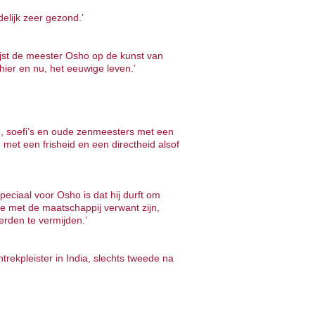
delijk zeer gezond.’
ijst de meester Osho op de kunst van
 hier en nu, het eeuwige leven.’
se, soefi’s en oude zenmeesters met een
et een frisheid en een directheid alsof
Speciaal voor Osho is dat hij durft om
e met de maatschappij verwant zijn,
rden te vermijden.’
rekpleister in India, slechts tweede na