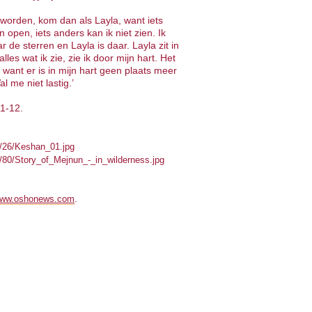
t worden, kom dan als Layla, want iets
n open, iets anders kan ik niet zien. Ik
r de sterren en Layla is daar. Layla zit in
alles wat ik zie, zie ik door mijn hart. Het
 want er is in mijn hart geen plaats meer
l me niet lastig.’
1-12.
2/26/Keshan_01.jpg
/80/Story_of_Mejnun_-_in_wilderness.jpg
.
ww.oshonews.com
.