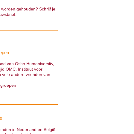
e worden gehouden? Schrijf je
uwsbrief.
epen
nbod van Osho Humaniversity,
jid OMC, Instituut voor
 vele andere vrienden van
 groepen
e
ienden in Nederland en België