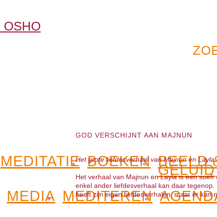
GOD VERSCHIJNT AAN MAJNUN
MEDITATIE
BOEKEN
BEELD 
Het grote liefdesverhaal van Majnun en Layla.
GELUID
Het verhaal van Majnun en Layla is een soefi 
enkel ander liefdesverhaal kan daar tegenop. Er
MEDIA
MEDITEREN
AGEND
heeft zijn eigen liefdesverhalen, maar er kan