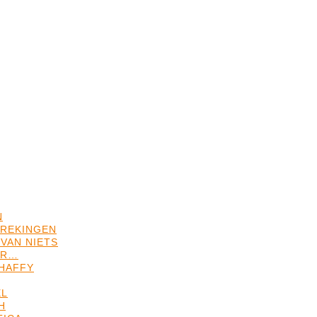
N
REKINGEN
VAN NIETS
ER…
HAFFY
EL
H