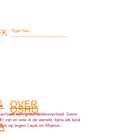
&
OVER
OSHO
verhaal, een groot liefdesverhaal. Geen
 zijn er vele in de wereld, bijna elk land
A
 niets op tegen Layla en Majnun…