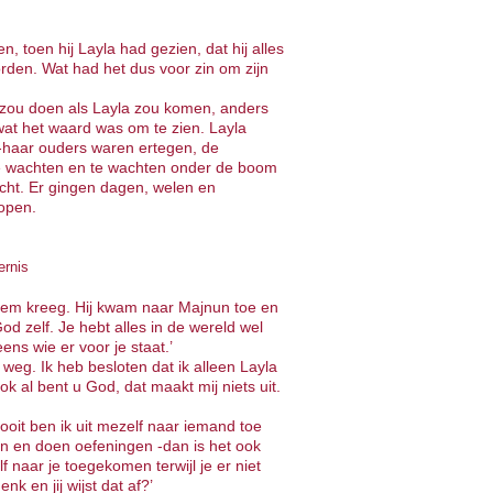
 toen hij Layla had gezien, dat hij alles
den. Wat had het dus voor zin om zijn
n zou doen als Layla zou komen, anders
s wat het waard was om te zien. Layla
-haar ouders waren ertegen, de
e wachten en te wachten onder de boom
cht. Er gingen dagen, welen en
 open.
ernis
hem kreeg. Hij kwam naar Majnun toe en
d zelf. Je hebt alles in de wereld wel
ens wie er voor je staat.’
eg. Ik heb besloten dat ik alleen Layla
ok al bent u God, dat maakt mij niets uit.
oit ben ik uit mezelf naar iemand toe
 en doen oefeningen -dan is het ook
f naar je toegekomen terwijl je er niet
 en jij wijst dat af?’