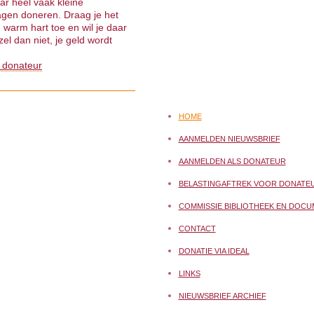
ar heel vaak kleine
gen doneren. Draag je het
warm hart toe en wil je daar
el dan niet, je geld wordt
 donateur
HOME
AANMELDEN NIEUWSBRIEF
AANMELDEN ALS DONATEUR
BELASTINGAFTREK VOOR DONATE
COMMISSIE BIBLIOTHEEK EN DOCU
CONTACT
DONATIE VIA IDEAL
LINKS
NIEUWSBRIEF ARCHIEF