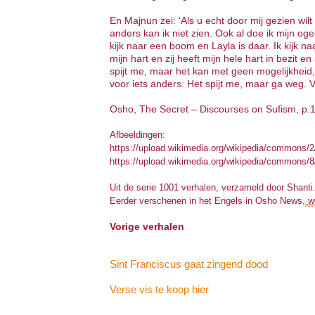
En Majnun zei: ‘Als u echt door mij gezien wil
anders kan ik niet zien. Ook al doe ik mijn oge
kijk naar een boom en Layla is daar. Ik kijk naa
mijn hart en zij heeft mijn hele hart in bezit en 
spijt me, maar het kan met geen mogelijkheid,
voor iets anders. Het spijt me, maar ga weg. Va
Osho, The Secret – Discourses on Sufism, p.1
Afbeeldingen:
https://upload.wikimedia.org/wikipedia/commons/
https://upload.wikimedia.org/wikipedia/commons/8
Uit de serie 1001 verhalen, verzameld door Shanti
Eerder verschenen in het Engels in Osho News,
w
Vorige verhalen
Sint Franciscus gaat zingend dood
Verse vis te koop hier