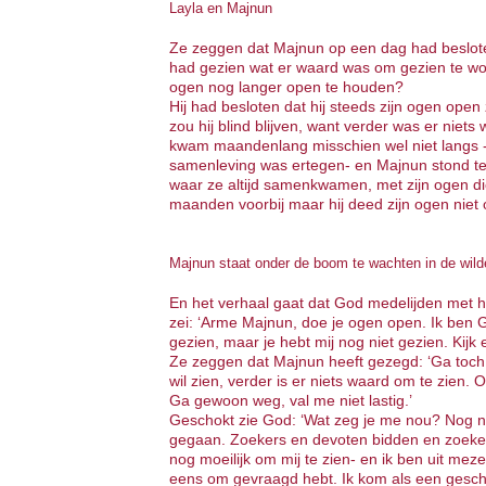
Layla en Majnun
Ze zeggen dat Majnun op een dag had besloten,
had gezien wat er waard was om gezien te wor
ogen nog langer open te houden?
Hij had besloten dat hij steeds zijn ogen ope
zou hij blind blijven, want verder was er niet
kwam maandenlang misschien wel niet langs 
samenleving was ertegen- en Majnun stond t
waar ze altijd samenkwamen, met zijn ogen di
maanden voorbij maar hij deed zijn ogen niet
Majnun staat onder de boom te wachten in de wild
En het verhaal gaat dat God medelijden met 
zei: ‘Arme Majnun, doe je ogen open. Ik ben Go
gezien, maar je hebt mij nog niet gezien. Kijk e
Ze zeggen dat Majnun heeft gezegd: ‘Ga toch w
wil zien, verder is er niets waard om te zien. O
Ga gewoon weg, val me niet lastig.’
Geschokt zie God: ‘Wat zeg je me nou? Nog no
gegaan. Zoekers en devoten bidden en zoeken
nog moeilijk om mij te zien- en ik ben uit mezel
eens om gevraagd hebt. Ik kom als een geschenk