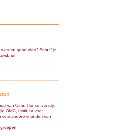
e worden gehouden? Schrijf je
uwsbrief.
epen
nbod van Osho Humaniversity,
jid OMC, Instituut voor
 vele andere vrienden van
 groepen