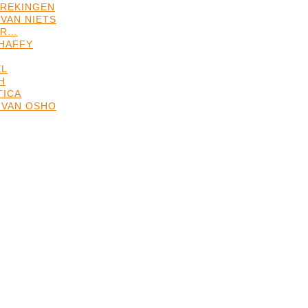
REKINGEN
VAN NIETS
ER…
HAFFY
EL
H
TICA
 VAN OSHO