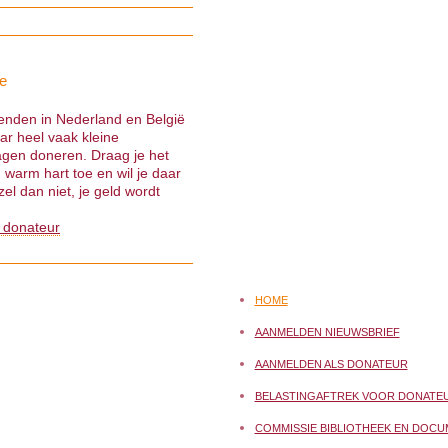
e
ienden in Nederland en België
ar heel vaak kleine
gen doneren. Draag je het
warm hart toe en wil je daar
el dan niet, je geld wordt
 donateur
HOME
AANMELDEN NIEUWSBRIEF
AANMELDEN ALS DONATEUR
BELASTINGAFTREK VOOR DONATE
COMMISSIE BIBLIOTHEEK EN DOCU