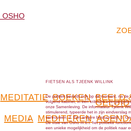
FIETSEN ALS TJEENK WILLINK
MEDITATIE
BOEKEN
BEELD 
De politiek bevindt zich op dit moment, na de
GELUID
volgend kabinet, in een kritische overgangsfa
onze Samenleving. De informateur Tjeenk Willi
stimulerend, typeerde het in zijn eindverslag m
MEDIA
MEDITEREN
AGEND
vertrouwen; 2. Een andere bestuursstijl; 3. 
De visie van Osho m.b.t. het politieke functione
een unieke mogelijkheid om de politiek naar e