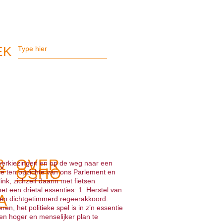
&
OVER
 verkiezingen en op de weg naar een
OSHO
se ten opzichte van ons Parlement en
nk, zichzelf daarin met fietsen
et een drietal essenties: 1. Herstel van
A
Geen dichtgetimmerd regeerakkoord.
ren, het politieke spel is in z’n essentie
en hoger en menselijker plan te