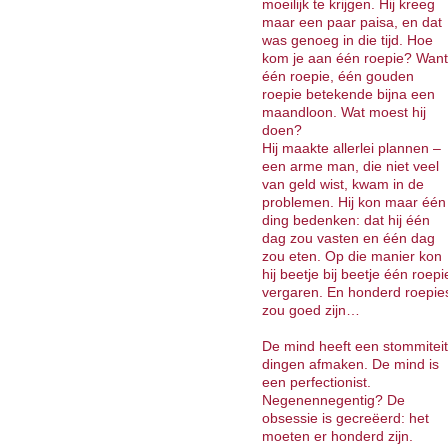
moeilijk te krijgen. Hij kreeg
maar een paar paisa, en dat
was genoeg in die tijd. Hoe
kom je aan één roepie? Want
één roepie, één gouden
roepie betekende bijna een
maandloon. Wat moest hij
doen?
Hij maakte allerlei plannen –
een arme man, die niet veel
van geld wist, kwam in de
problemen. Hij kon maar één
ding bedenken: dat hij één
dag zou vasten en één dag
zou eten. Op die manier kon
hij beetje bij beetje één roepi
vergaren. En honderd roepie
zou goed zijn…
De mind heeft een stommiteit
dingen afmaken. De mind is
een perfectionist.
Negenennegentig? De
obsessie is gecreëerd: het
moeten er honderd zijn.