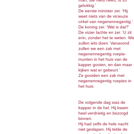
man, die niets heeft, is zo
gelukkig.’
De eerste minister zei: ‘Hij
weet niets van de vicieuze
cirkel van negenennegentig.’
De koning zei: ‘Wat is dat?’
De vizier lachte en zei: ‘U zit
erin, zonder het te weten. W
zullen iets doen. Vanavond
zullen we een zak met
negenennegentig roepie-
munten in het huis van de
kapper gooien, en dan maar
kijken wat er gebeurt.’
Ze gooiden een zak met
negenennegentig roepies in
het huis.
De volgende dag was de
kapper in de hel. Hij kwam
heel verdrietig en bezorgd
binnen.
Hij had zelfs de hele nacht
niet geslapen. Hij telde de