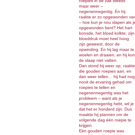
roepies in de zak steeds
maar weer –
negenennegentig. En hij
raakte er zo opgewonden va
– hoe kun je nou slapen als j
opgewonden bent? Het hart
bonsde, het bloed kolkte; zijn
bloeddruk moet heel hoog
zijn geweest, door de
opwinding. En hij lag maar te
woelen en draaien, en hij kon
de slaap niet vatten.
Dan stond hij weer op, raakte
die gouden roepies aan, en
dan weer tellen… hij had nog
nooit de ervaring gehad om
roepies te tellen en
negenennegentig was het
probleem – want als je
negenennegentig hebt, wil je
dat het er honderd zijn. Dus
maakte hij plannen om de
volgende dag één roepie te
krijgen.
Eén gouden roepie was