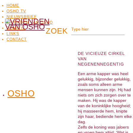
HOME
OSHO TV
NIEUWSBRIEF
VRIENDEN VAN OSHO
DONATIE
LINKS
CONTACT
DE VICIEUZE CIRKEL
VAN
NEGENENNEGENTIG
Een arme kapper was heel
gelukkig, bijzonder gelukkig,
zoals soms alleen arme
mensen kunnen zijn. Hij had
OSHO
OSHO
niets om zich zorgen over te
MEDITATIE
BO
TV
maken. Hij was de kapper
van de koninklijke hoogheid;
hij masseerde hem, knipte
zijn haar, bediende hem elke
dag.
Zelfs de koning was jaloers
en vroeg hem altijd: ‘Wat is