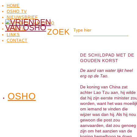
HOME
OSHO TV
NIEUWSBRIEF
VRIENDEN VAN OSHO
DONATIE
LINKS
CONTACT
DE SCHILDPAD MET DE
GOUDEN KORST
De aard van water lijkt heel
erg op de Tao.
De koning van China zat
achter Lao Tzu aan, hij wilde
OSHO
OSHO
dat hij zijn eerste minister zo
MEDITATIE
BO
TV
worden, want het was moeilij
om iemand te vinden die
wijzer was dan hij. Als hij nou
gewoon die post zou
aanvaarden, dat zou genoeg
zijn om het aanzien van de
koning hemelhoog te doen