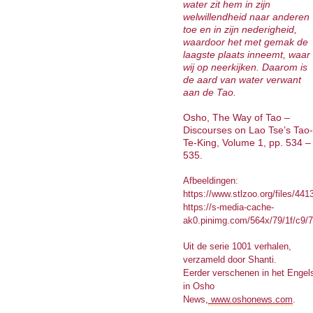
water zit hem in zijn
welwillendheid naar anderen
toe en in zijn nederigheid,
waardoor het met gemak de
laagste plaats inneemt, waar
wij op neerkijken. Daarom is
de aard van water verwant
aan de Tao.
Osho, The Way of Tao –
Discourses on Lao Tse’s Tao-
Te-King, Volume 1, pp. 534 –
535.
Afbeeldingen:
https://www.stlzoo.org/files/4
https://s-media-cache-
ak0.pinimg.com/564x/79/1f/c9
Uit de serie 1001 verhalen,
verzameld door Shanti.
Eerder verschenen in het Engel
in Osho
News,
www.oshonews.com
.