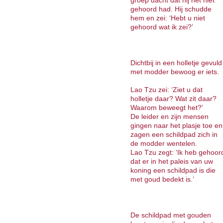
groep dacht dat hij het niet
gehoord had. Hij schudde
hem en zei: ‘Hebt u niet
gehoord wat ik zei?’
Dichtbij in een holletje gevuld
met modder bewoog er iets.
Lao Tzu zei: ‘Ziet u dat
holletje daar? Wat zit daar?
Waarom beweegt het?’
De leider en zijn mensen
gingen naar het plasje toe en
zagen een schildpad zich in
de modder wentelen.
Lao Tzu zegt: ‘Ik heb gehoor
dat er in het paleis van uw
koning een schildpad is die
met goud bedekt is.’
De schildpad met gouden