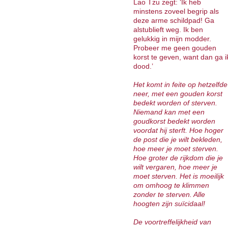
Lao Tzu zegt: ‘Ik heb
minstens zoveel begrip als
deze arme schildpad! Ga
alstublieft weg. Ik ben
gelukkig in mijn modder.
Probeer me geen gouden
korst te geven, want dan ga i
dood.’
Het komt in feite op hetzelfde
neer, met een gouden korst
bedekt worden of sterven.
Niemand kan met een
goudkorst bedekt worden
voordat hij sterft. Hoe hoger
de post die je wilt bekleden,
hoe meer je moet sterven.
Hoe groter de rijkdom die je
wilt vergaren, hoe meer je
moet sterven. Het is moeilijk
om omhoog te klimmen
zonder te sterven. Alle
hoogten zijn suïcidaal!
De voortreffelijkheid van