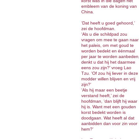
korst was in die dagen het
embleem van de koning van
China.
‘Dat heeft u goed gehoord,’
zei de hoofdman.
‘Als u die schildpad zou
vragen om mee te gaan naar
het paleis, om met goud te
worden bedekt en éénmaal
per jaar te worden aanbeden
denkt u dat hij het daarmee
eens zou zijn?’ vroeg Lao
Tzu. ‘Of zou hij liever in deze
modder willen blijven en vrij
zijn?’
‘Als hij maar een beetje
verstand heeft,’ zei de
hoofdman, ‘dan blijft hij waar
hij is. Want met een gouden
korst bedekt worden is
doodgaan. Wat heeft al dat
aanbidden dan voor zin voor
hem?’