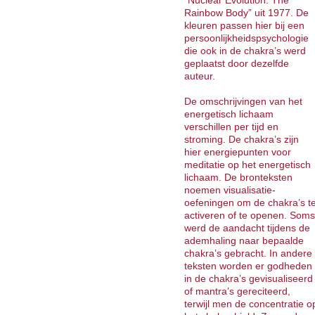
“Nuclear Evolution: The
Rainbow Body” uit 1977. De
kleuren passen hier bij een
persoonlijkheidspsychologie
die ook in de chakra’s werd
geplaatst door dezelfde
auteur.
De omschrijvingen van het
energetisch lichaam
verschillen per tijd en
stroming. De chakra’s zijn
hier energiepunten voor
meditatie op het energetisch
lichaam. De bronteksten
noemen visualisatie-
oefeningen om de chakra’s t
activeren of te openen. Soms
werd de aandacht tijdens de
ademhaling naar bepaalde
chakra’s gebracht. In andere
teksten worden er godheden
in de chakra’s gevisualiseerd
of mantra’s gereciteerd,
terwijl men de concentratie o