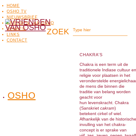
HOME
OSHO TV
NIEUWSBRIEF
VRIENDEN VAN OSHO
DONATIE
LINKS
CONTACT
CHAKRA’S
Chakra is een term uit de
traditionele Indiase cultuur e
religie voor plaatsen in het
veronderstelde energielicha
de mens die binnen die
traditie van belang worden
OSHO
OSHO
geacht voor
MEDITATIE
BO
TV
hun levenskracht. Chakra
(Sanskriet
cakram
)
betekent cirkel of wiel.
Afhankelijk van de historisch
invulling van het chakra-
concept is er sprake van
vijf, zes, zeven, negen, twaalf