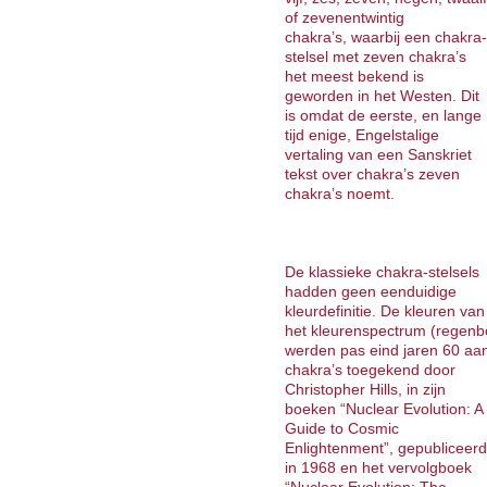
of zevenentwintig
chakra’s, waarbij een chakra-
stelsel met zeven chakra’s
het meest bekend is
geworden in het Westen. Dit
is omdat de eerste, en lange
tijd enige, Engelstalige
vertaling van een Sanskriet
tekst over chakra’s zeven
chakra’s noemt.
De klassieke chakra-stelsels
hadden geen eenduidige
kleurdefinitie. De kleuren van
het kleurenspectrum (regenb
werden pas eind jaren 60 aa
chakra’s toegekend door
Christopher Hills, in zijn
boeken “Nuclear Evolution: A
Guide to Cosmic
Enlightenment”, gepubliceerd
in 1968 en het vervolgboek