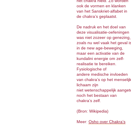
het chakra hield. Zo worden
ook de vormen en klanken
van het Sanskriet-alfabet in
de chakra’s geplaatst.
De nadruk en het doel van
deze visualisatie-oefeningen
was niet zozeer op genezing,
zoals nu wel vaak het geval i
in de new age-beweging,
maar een activatie van de
kundalini energie om zelf-
realisatie te bereiken.
Fysiologische of
andere medische invloeden
van chakra’s op het menselij
lichaam zijn
niet wetenschappelijk aanget
noch het bestaan van
chakra’s zelf.
(Bron: Wikipedia)
Meer:
Osho over Chakra’s