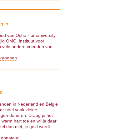
epen
nbod van Osho Humaniversity,
jid OMC, Instituut voor
 vele andere vrienden van
 groepen
e
ienden in Nederland en België
ar heel vaak kleine
gen doneren. Draag je het
warm hart toe en wil je daar
el dan niet, je geld wordt
 donateur