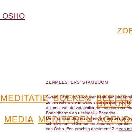
ZENMEESTERS’ STAMBOOM
MEDITATIE
BOEKEN
BEELD 
Swami Sarlo uit Vancouver heeft een uitgebre
GELUID
zenmeesters die in Osho’s toespraken voork
afkomst van de verschillende meesters via M
Bodhidharma en uiteindelijk Boeddha.
MEDIA
MEDITEREN
AGEND
De links naar de verschillende meesters geven 
schrijfwijzen in Chinees en Japans, uitsprake
van Osho. Een prachtig document! Zie
zen ma