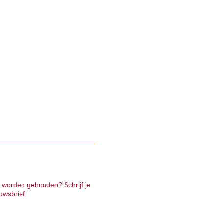
e worden gehouden? Schrijf je
uwsbrief.