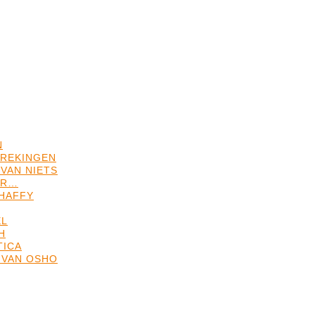
N
REKINGEN
VAN NIETS
ER…
HAFFY
EL
H
TICA
 VAN OSHO