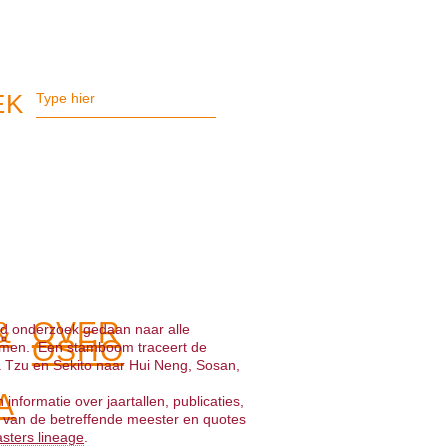
&
OVER
id onderzoek gedaan naar alle
OSHO
omen. Een stamboom traceert de
a Tzu en Sekito naar Hui Neng, Sosan,
A
informatie over jaartallen, publicaties,
n van de betreffende meester en quotes
sters lineage
.