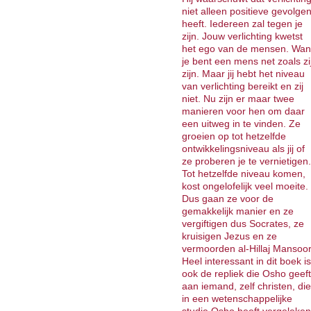
niet alleen positieve gevolge
heeft. Iedereen zal tegen je
zijn. Jouw verlichting kwetst
het ego van de mensen. Wan
je bent een mens net zoals zi
zijn. Maar jij hebt het niveau
van verlichting bereikt en zij
niet. Nu zijn er maar twee
manieren voor hen om daar
een uitweg in te vinden. Ze
groeien op tot hetzelfde
ontwikkelingsniveau als jij of
ze proberen je te vernietigen.
Tot hetzelfde niveau komen,
kost ongelofelijk veel moeite.
Dus gaan ze voor de
gemakkelijk manier en ze
vergiftigen dus Socrates, ze
kruisigen Jezus en ze
vermoorden al-Hillaj Mansoor
Heel interessant in dit boek is
ook de repliek die Osho geeft
aan iemand, zelf christen, die
in een wetenschappelijke