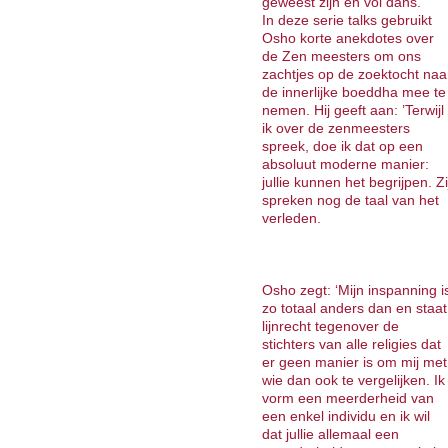
geweest zijn en vol dans.’
In deze serie talks gebruikt
Osho korte anekdotes over
de Zen meesters om ons
zachtjes op de zoektocht naa
de innerlijke boeddha mee te
nemen. Hij geeft aan: ’Terwijl
ik over de zenmeesters
spreek, doe ik dat op een
absoluut moderne manier:
jullie kunnen het begrijpen. Zi
spreken nog de taal van het
verleden.
Osho zegt: ‘Mijn inspanning i
zo totaal anders dan en staat
lijnrecht tegenover de
stichters van alle religies dat
er geen manier is om mij met
wie dan ook te vergelijken. Ik
vorm een meerderheid van
een enkel individu en ik wil
dat jullie allemaal een