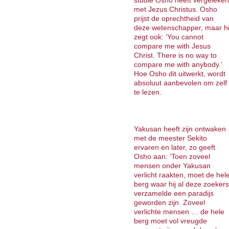
studie Osho heeft vergeleken
met Jezus Christus. Osho
prijst de oprechtheid van
deze wetenschapper, maar hi
zegt ook: ‘You cannot
compare me with Jesus
Christ. There is no way to
compare me with anybody.’
Hoe Osho dit uitwerkt, wordt
absoluut aanbevolen om zelf
te lezen.
Yakusan heeft zijn ontwaken
met de meester Sekito
ervaren en later, zo geeft
Osho aan: ‘Toen zoveel
mensen onder Yakusan
verlicht raakten, moet de hel
berg waar hij al deze zoekers
verzamelde een paradijs
geworden zijn. Zoveel
verlichte mensen … de hele
berg moet vol vreugde