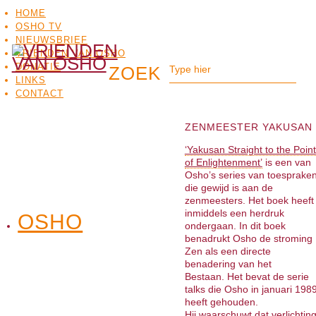
HOME
OSHO TV
NIEUWSBRIEF
VRIENDEN VAN OSHO
DONATIE
LINKS
CONTACT
ZENMEESTER YAKUSAN
‘Yakusan Straight to the Point
of Enlightenment’
is een van
Osho’s series van toesprake
die gewijd is aan de
zenmeesters. Het boek heeft
inmiddels een herdruk
OSHO
OSHO
ondergaan. In dit boek
MEDITATIE
BO
TV
benadrukt Osho de stroming
Zen als een directe
benadering van het
Bestaan. Het bevat de serie
talks die Osho in januari 198
heeft gehouden.
Hij waarschuwt dat verlichtin