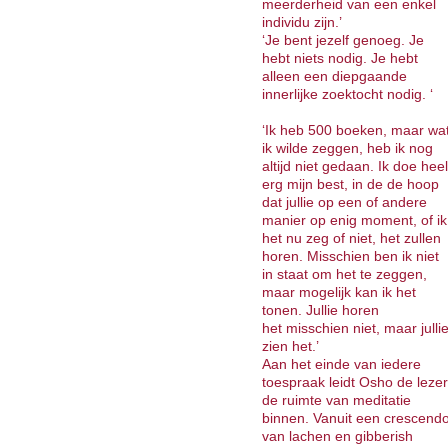
meerderheid van een enkel
individu zijn.’
‘Je bent jezelf genoeg. Je
hebt niets nodig. Je hebt
alleen een diepgaande
innerlijke zoektocht nodig. ‘
‘Ik heb 500 boeken, maar wa
ik wilde zeggen, heb ik nog
altijd niet gedaan. Ik doe heel
erg mijn best, in de de hoop
dat jullie op een of andere
manier op enig moment, of ik
het nu zeg of niet, het zullen
horen. Misschien ben ik niet
in staat om het te zeggen,
maar mogelijk kan ik het
tonen. Jullie horen
het misschien niet, maar julli
zien het.’
Aan het einde van iedere
toespraak leidt Osho de lezer
de ruimte van meditatie
binnen. Vanuit een crescend
van lachen en gibberish