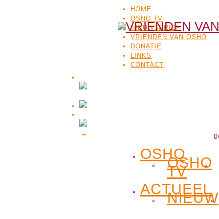
HOME
OSHO TV
NIEUWSBRIEF
VRIENDEN VAN OSHO
DONATIE
LINKS
CONTACT
0
OSHO
OSHO
TV
ACTUEEL
NIEUW