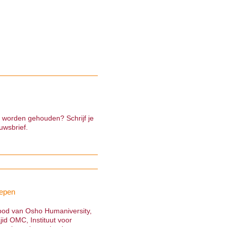
e worden gehouden? Schrijf je
uwsbrief.
epen
nbod van Osho Humaniversity,
jid OMC, Instituut voor