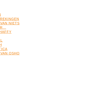
N
REKINGEN
VAN NIETS
ER…
HAFFY
EL
H
TICA
 VAN OSHO