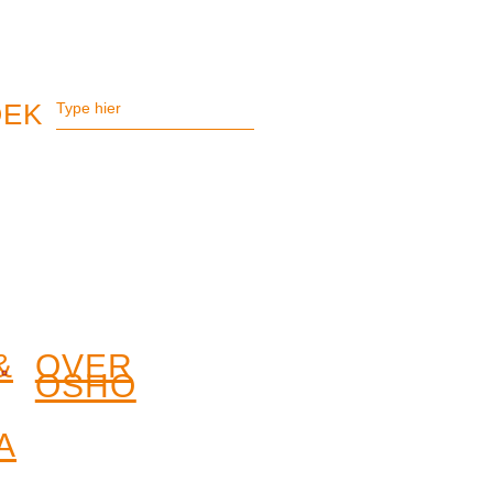
&
OVER
OSHO
A