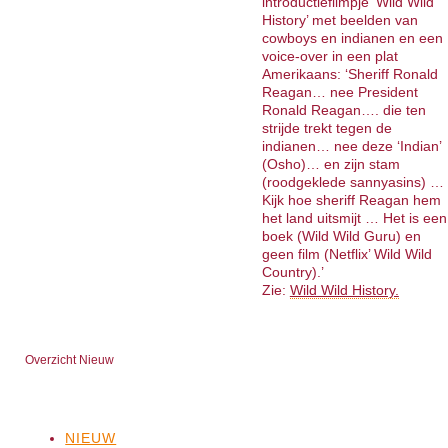
introductiefilmpje ‘Wild Wild
History’ met beelden van
cowboys en indianen en een
voice-over in een plat
Amerikaans: ‘Sheriff Ronald
Reagan… nee President
Ronald Reagan…. die ten
strijde trekt tegen de
indianen… nee deze ‘Indian’
(Osho)… en zijn stam
(roodgeklede sannyasins) …
Kijk hoe sheriff Reagan hem
het land uitsmijt … Het is een
boek (Wild Wild Guru) en
geen film (Netflix’ Wild Wild
Country).’
Zie:
Wild Wild History.
Overzicht Nieuw
NIEUW