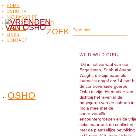
HOME
OSHO TV
NIEUWSBRIEF
VRIENDEN VAN OSHO
DONATIE
LINKS
CONTACT
WILD WILD GURU
Dit is het verhaal van een
Engelsman, Subhuti Anand
Waight, die zijn baan als
journalist opgaf om 14 jaar bi
de controversiële goeroe
Osho te zijn. Hij maakte van
OSHO
OSHO
dichtbij het leven in de
MEDITATIE
BO
TV
beginjaren van de ashram in
India mee met de
controversiële
encountergroepen en de vrij
seks maar ook de conflicten
met de plaatselijke bevolking
in Oregon V.S. toen Osho’s