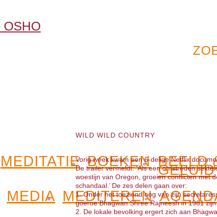
WILD WILD COUNTRY
MEDITATIE
BOEKEN
BEELD 
Vorig week kwam een 6-delige Netflix documen
GELUID
De trailer vermeldt: ‘Als een omstreden sekte
woestijn van Oregon, groeien conflicten met de
schandaal.’ De zes delen gaan over:
MEDIA
MEDITEREN
AGEND
1. Onder het toeziend oog van zijn secretare
goeroe Bhagwan Shree Rajneesh in 1981 zijn
2. De lokale bevolking ergert zich aan Bhagw