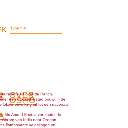
&
OVER
taireserie uit over de Ranch.
OSHO
leider een utopische stad bouwt in de
 lokale bevolking uit tot een nationaal
A
sse Ma Anand Sheela verplaatst de
 ashram van India naar Oregon.
ans flamboyante volgelingen en