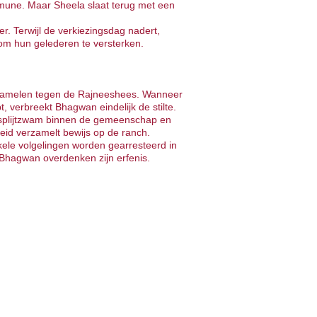
mune. Maar Sheela slaat terug met een
r. Terwijl de verkiezingsdag nadert,
m hun gelederen te versterken.
rzamelen tegen de Rajneeshees. Wanneer
, verbreekt Bhagwan eindelijk de stilte.
 splijtzwam binnen de gemeenschap en
eid verzamelt bewijs op de ranch.
ele volgelingen worden gearresteerd in
 Bhagwan overdenken zijn erfenis.