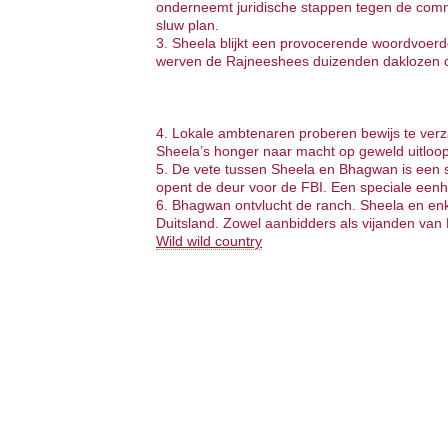
onderneemt juridische stappen tegen de com
sluw plan.
3. Sheela blijkt een provocerende woordvoerde
werven de Rajneeshees duizenden daklozen o
4. Lokale ambtenaren proberen bewijs te ve
Sheela’s honger naar macht op geweld uitloopt
5. De vete tussen Sheela en Bhagwan is een
opent de deur voor de FBI. Een speciale eenh
6. Bhagwan ontvlucht de ranch. Sheela en enk
Duitsland. Zowel aanbidders als vijanden van
Wild wild country