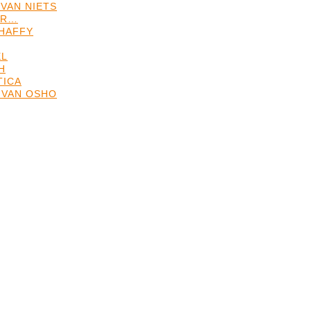
VAN NIETS
ER…
HAFFY
EL
H
TICA
 VAN OSHO