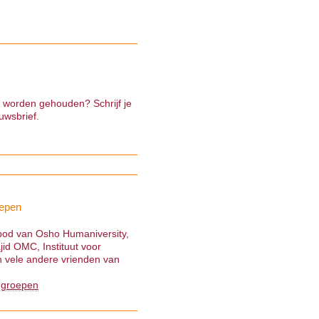
e worden gehouden? Schrijf je
uwsbrief.
epen
nbod van Osho Humaniversity,
jid OMC, Instituut voor
 vele andere vrienden van
 groepen