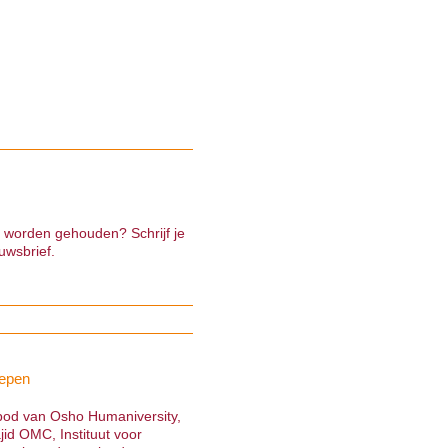
e worden gehouden? Schrijf je
uwsbrief.
epen
nbod van Osho Humaniversity,
jid OMC, Instituut voor