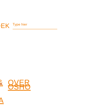
&
OVER
OSHO
A