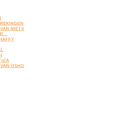
N
REKINGEN
VAN NIETS
ER…
HAFFY
EL
H
TICA
 VAN OSHO