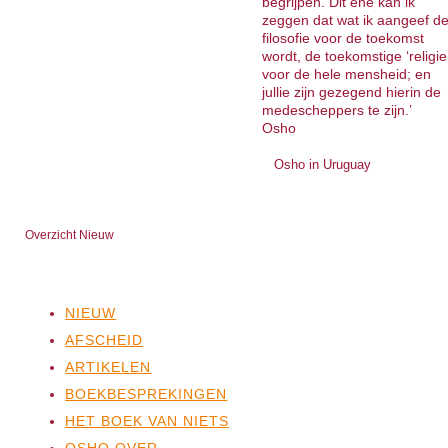
begrijpen. Dit ene kan ik
zeggen dat wat ik aangeef d
filosofie voor de toekomst
wordt, de toekomstige ‘religie
voor de hele mensheid; en
jullie zijn gezegend hierin de
medescheppers te zijn.’
Osho
Osho in Uruguay
Overzicht Nieuw
NIEUW
AFSCHEID
ARTIKELEN
BOEKBESPREKINGEN
HET BOEK VAN NIETS