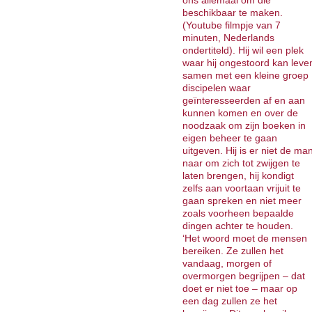
ons allemaal om die
beschikbaar te maken.
(Youtube filmpje van 7
minuten, Nederlands
ondertiteld). Hij wil een plek
waar hij ongestoord kan leve
samen met een kleine groep
discipelen waar
geïnteresseerden af en aan
kunnen komen en over de
noodzaak om zijn boeken in
eigen beheer te gaan
uitgeven. Hij is er niet de ma
naar om zich tot zwijgen te
laten brengen, hij kondigt
zelfs aan voortaan vrijuit te
gaan spreken en niet meer
zoals voorheen bepaalde
dingen achter te houden.
‘Het woord moet de mensen
bereiken. Ze zullen het
vandaag, morgen of
overmorgen begrijpen – dat
doet er niet toe – maar op
een dag zullen ze het