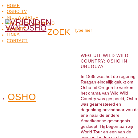
HOME
OSHO TV
NIEUWSBRIEF
VRIENDEN VAN OSHO
DONATIE
LINKS
CONTACT
WEG UIT WILD WILD
COUNTRY: OSHO IN
URUGUAY
In 1985 was het de regering
Reagan eindelijk gelukt om
Osho uit Oregon te werken,
het drama van Wild Wild
OSHO
OSHO
Country was gespeeld, Osho
MEDITATIE
BO
TV
was gearresteerd en
dagenlang onvindbaar van d
ene naar de andere
Amerikaanse gevangenis
gesleept. Hij begon aan zijn
World Tour en een van de
weinige landen die hem