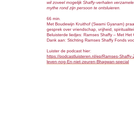
wil zoveel mogelijk Shaffy-verhalen verzamel
mythe rond zijn persoon te ontsluieren.
66 min.
Met Boudewijn Kruithof (Swami Gyanam) pra
gesprek over vriendschap, vrijheid, spirituali
Beluisterde liedjes: Ramses Shaffy – Met Het
Dank aan: Stichting Ramses Shaffy Fonds voo
Luister de podcast hier:
https://podcastluisteren.nl/ep/Ramses-Shaff
leven-nog-En-niet-zeuren-Bhagwan-special