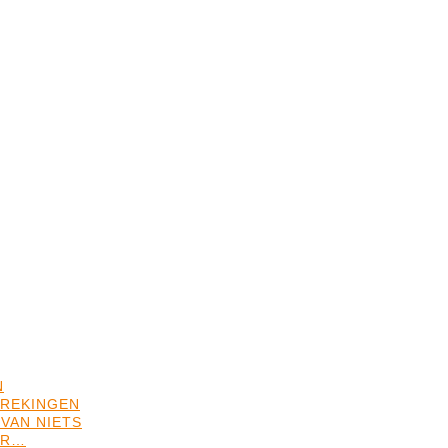
N
REKINGEN
VAN NIETS
ER…