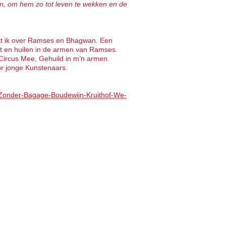
en, om hem zo tot leven te wekken en de
at ik over Ramses en Bhagwan. Een
teit en huilen in de armen van Ramses.
 Circus Mee, Gehuild in m’n armen.
r jonge Kunstenaars.
y-Zonder-Bagage-Boudewijn-Kruithof-We-