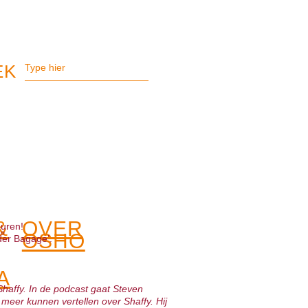
&
OVER
euren!
OSHO
der Bagage’.
A
affy. In de podcast gaat Steven
meer kunnen vertellen over Shaffy. Hij