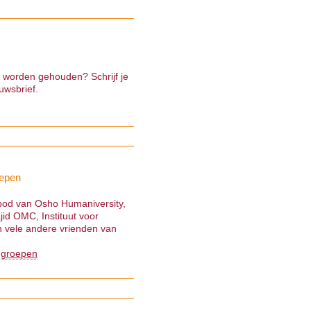
e worden gehouden? Schrijf je
uwsbrief.
epen
nbod van Osho Humaniversity,
jid OMC, Instituut voor
 vele andere vrienden van
 groepen