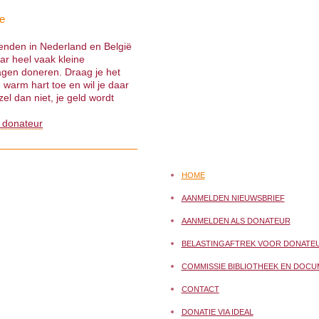
e
ienden in Nederland en België
ar heel vaak kleine
gen doneren. Draag je het
warm hart toe en wil je daar
el dan niet, je geld wordt
 donateur
HOME
AANMELDEN NIEUWSBRIEF
AANMELDEN ALS DONATEUR
BELASTINGAFTREK VOOR DONATE
COMMISSIE BIBLIOTHEEK EN DOCU
CONTACT
DONATIE VIA IDEAL