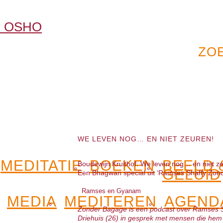
WE LEVEN NOG… EN NIET ZEUREN!
MEDITATIE
BOEKEN
BEELD 
Boudewijn Kruithof: We leven nog… en niet z
GELUID
Een Bhagwan special uit ‘Ramses Shaffy Zon
Ramses en Gyanam
MEDIA
MEDITEREN
AGEND
Zonder Bagage is een podcast over Ramses Sh
Driehuis (26) in gesprek met mensen die hem 