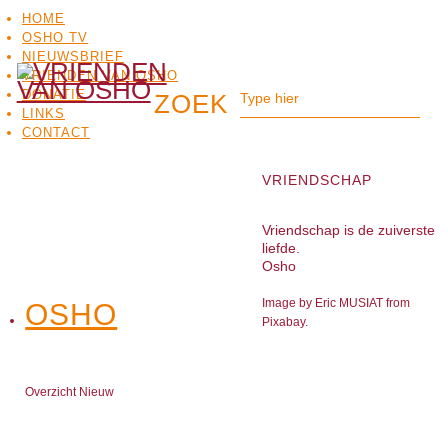
HOME
OSHO TV
NIEUWSBRIEF
VRIENDEN VAN OSHO
DONATIE
LINKS
CONTACT
VRIENDSCHAP
Vriendschap is de zuiverste
liefde.
Osho
Image by Eric MUSIAT from
OSHO
OSHO
Pixabay.
MEDITATIE
BO
TV
Overzicht Nieuw