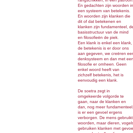
rangschikken, in een patroon
En gedachten zijn woorden i
een systeem van betekenis.
En woorden zijn klanken die
dit of dat betekenen en
klanken zijn fundamenteel, d
basisstructuur van de mind
en filosofieën de piek.
Een klank is enkel een klank,
de betekenis is er door ons
aan gegeven, we creëren ee
denksysteem en dan met ee
filosofie er omheen. Geen
enkel woord heeft van
zichzelf betekenis, het is
eenvoudig een klank.
De soetra zegt in
omgekeerde volgorde te
gaan, naar de klanken en
dan, nog meer fundamenteel
is er een gevoel ergens
verborgen. De mens gebruikt
woorden, maar dieren, vogel
gebruiken klanken met gevoe