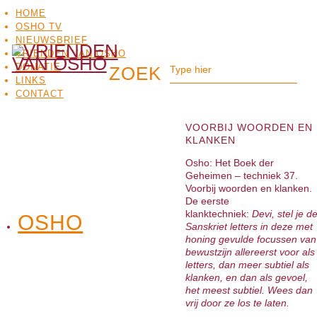
HOME
OSHO TV
NIEUWSBRIEF
VRIENDEN VAN OSHO
DONATIE
LINKS
CONTACT
VOORBIJ WOORDEN EN
KLANKEN
Osho: Het Boek der
Geheimen – techniek 37.
Voorbij woorden en klanken.
De eerste
klanktechniek:
Devi, stel je d
OSHO
OSHO
Sanskriet letters in deze met
MEDITATIE
BO
TV
honing gevulde focussen van
bewustzijn allereerst voor als
letters, dan meer subtiel als
klanken, en dan als gevoel,
het meest subtiel. Wees dan
vrij door ze los te laten.