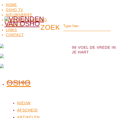
HOME
OSHO TV
NIEUWSBRIEF
VRIENDEN VAN OSHO
DONATIE
LINKS
CONTACT
98 VOEL DE VREDE IN
JE HART
OSHO
Overzicht Nieuw
OSHO
MEDITATIE
BO
TV
NIEUW
AFSCHEID
ARTIKELEN