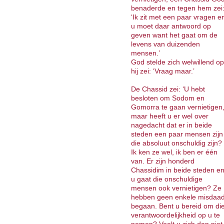
benaderde en tegen hem zei
‘Ik zit met een paar vragen e
u moet daar antwoord op
geven want het gaat om de
levens van duizenden
mensen.’
God stelde zich welwillend op
hij zei: ‘Vraag maar.’
De Chassid zei: ‘U hebt
besloten om Sodom en
Gomorra te gaan vernietigen
maar heeft u er wel over
nagedacht dat er in beide
steden een paar mensen zijn
die absoluut onschuldig zijn?
Ik ken ze wel, ik ben er één
van. Er zijn honderd
Chassidim in beide steden e
u gaat die onschuldige
mensen ook vernietigen? Ze
hebben geen enkele misdaa
begaan. Bent u bereid om di
verantwoordelijkheid op u te