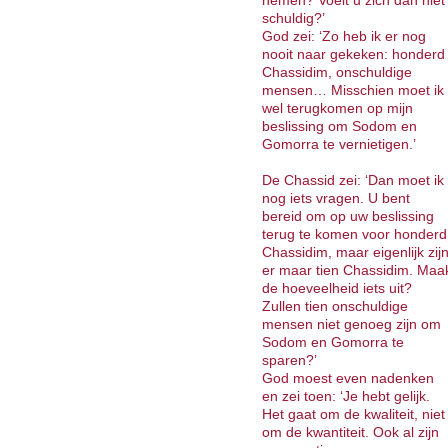
nemen? Voelt u zich dan niet
schuldig?’
God zei: ‘Zo heb ik er nog
nooit naar gekeken: honderd
Chassidim, onschuldige
mensen… Misschien moet ik
wel terugkomen op mijn
beslissing om Sodom en
Gomorra te vernietigen.’
De Chassid zei: ‘Dan moet ik
nog iets vragen. U bent
bereid om op uw beslissing
terug te komen voor honderd
Chassidim, maar eigenlijk zij
er maar tien Chassidim. Maa
de hoeveelheid iets uit?
Zullen tien onschuldige
mensen niet genoeg zijn om
Sodom en Gomorra te
sparen?’
God moest even nadenken
en zei toen: ‘Je hebt gelijk.
Het gaat om de kwaliteit, niet
om de kwantiteit. Ook al zijn