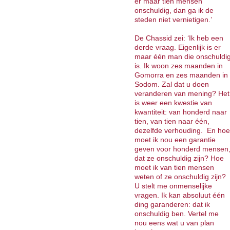
er maar tien mensen
onschuldig, dan ga ik de
steden niet vernietigen.’
De Chassid zei: ‘Ik heb een
derde vraag. Eigenlijk is er
maar één man die onschuldi
is. Ik woon zes maanden in
Gomorra en zes maanden in
Sodom. Zal dat u doen
veranderen van mening? Het
is weer een kwestie van
kwantiteit: van honderd naar
tien, van tien naar één,
dezelfde verhouding. En hoe
moet ik nou een garantie
geven voor honderd mensen
dat ze onschuldig zijn? Hoe
moet ik van tien mensen
weten of ze onschuldig zijn?
U stelt me onmenselijke
vragen. Ik kan absoluut één
ding garanderen: dat ik
onschuldig ben. Vertel me
nou eens wat u van plan