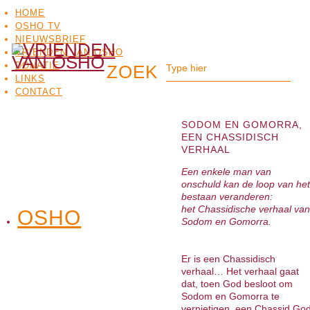
HOME
OSHO TV
NIEUWSBRIEF
VRIENDEN VAN OSHO
DONATIE
LINKS
CONTACT
SODOM EN GOMORRA,
EEN CHASSIDISCH
VERHAAL
Een enkele man van
onschuld kan de loop van het
bestaan veranderen:
het Chassidische verhaal van
OSHO
OSHO
Sodom en Gomorra.
MEDITATIE
BO
TV
Er is een Chassidisch
verhaal… Het verhaal gaat
dat, toen God besloot om
Sodom en Gomorra te
vernietigen, een Chassid Go