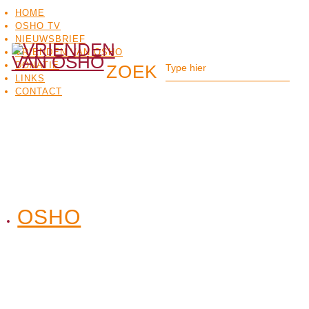
HOME
OSHO TV
NIEUWSBRIEF
VRIENDEN VAN OSHO
DONATIE
LINKS
CONTACT
OSHO
OSHO
MEDITATIE
BO
TV