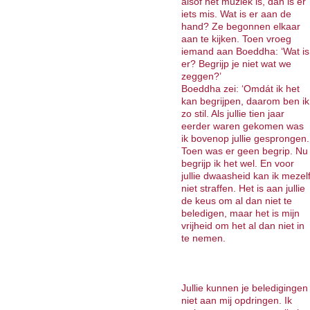
alsof het muziek is, dan is er
iets mis. Wat is er aan de
hand? Ze begonnen elkaar
aan te kijken. Toen vroeg
iemand aan Boeddha: ‘Wat is
er? Begrijp je niet wat we
zeggen?’
Boeddha zei: ‘Omdát ik het
kan begrijpen, daarom ben ik
zo stil. Als jullie tien jaar
eerder waren gekomen was
ik bovenop jullie gesprongen.
Toen was er geen begrip. Nu
begrijp ik het wel. En voor
jullie dwaasheid kan ik mezel
niet straffen. Het is aan jullie
de keus om al dan niet te
beledigen, maar het is mijn
vrijheid om het al dan niet in
te nemen.
Jullie kunnen je beledigingen
niet aan mij opdringen. Ik