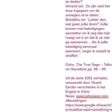
ze deden?’
Iemand zei: ‘Ze zijn vast het
dorp ingegaan om de
snoepjes uit te delen.’
Boeddha zei: ‘Luister dan,
wat gaan jullie doen? Jullie
komen met beledigingen
aanzetten en ik zeg dat mijn
maag vol is en dat ik ze niet
ga aannemen… Als ik jullie
belediging eenmaal
aanneem, begin ik mezelf te
straffen.’
Osho, The True Sage – Talks
on Hassidism,pp. 88 – 89.
Uit de serie 1001 verhalen,
verzameld door Shanti.
Eerder verschenen in het
Engels in Osho
News,
www.oshonews.com
Afbeeldingen:
https://www.google.nl/search
q=buddha+said+something+