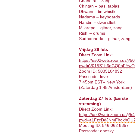
Chandira – zang
Chintan – bas, tablas
Dhwani – tin whistle
Nadama – keyboards
Nandin – dwarsfluit
Milarepa – gitaar, zang
Rishi – drums
Sudhananda – gitaar, zang
Vrijdag 26 feb.
Direct Zoom Link:
https://us02web.zoom.us/j/
pwd=V015S1h6aGQ0bFYwQ
Zoom ID: 5035104892
Passcode: love
7:45pm EST– New York
(Zaterdag 1:45 Amsterdam)
Zaterdag 27 feb. (Eerste
streaming)
Direct Zoom Link:
https://us02web.zoom.us/j/
pwd=a1FzcDdJNmFhdkhOU
Meeting ID: 546 062 8357
Passcode: onesky