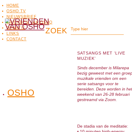
HOME
OSHO TV
NIEUWSBRIEF
VRIENDEN VAN OSHO
DONATIE
LINKS
CONTACT
SATSANGS MET ‘LIVE
MUZIEK’
Sinds december is Milarepa
bezig geweest met een groe
muzikale vrienden om een
serie satsangs voor te
bereiden. Deze worden in he
OSHO
OSHO
weekend van 26-28 februari
MEDITATIE
BO
TV
gestreamd via Zoom.
De stadia van de meditatie:
• 10 minuten high-energy