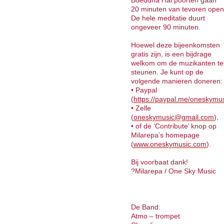
Boeddha Hal poorten gaan
20 minuten van tevoren open
De hele meditatie duurt
ongeveer 90 minuten.
Hoewel deze bijeenkomsten
gratis zijn, is een bijdrage
welkom om de muzikanten te
steunen. Je kunt op de
volgende manieren doneren:
• Paypal
(
https://paypal.me/oneskymu
• Zelle
(
oneskymusic@gmail.com
),
• of de ‘Contribute’ knop op
Milarepa’s homepage
(
www.oneskymusic.com
).
Bij voorbaat dank!
?Milarepa / One Sky Music
De Band:
Atmo – trompet