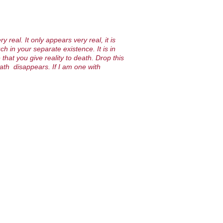
ry real. It only appears very real, it is
h in your separate existence. It is in
e
that you give reality to death.
Drop this
eath disappears.
If I am one with