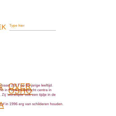
&
OVER
aart 2017 op 85-jarige leeftijd.
OSHO
o in Pune en bezocht centra in
j ‘worshipte’ ook een tijdje in de
A
trof in 1996 erg van schilderen houden.