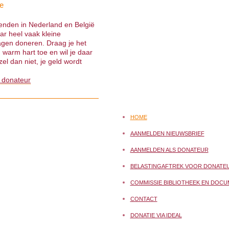
e
ienden in Nederland en België
ar heel vaak kleine
gen doneren. Draag je het
warm hart toe en wil je daar
el dan niet, je geld wordt
 donateur
HOME
AANMELDEN NIEUWSBRIEF
AANMELDEN ALS DONATEUR
BELASTINGAFTREK VOOR DONATE
COMMISSIE BIBLIOTHEEK EN DOCU
CONTACT
DONATIE VIA IDEAL