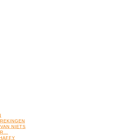
N
REKINGEN
VAN NIETS
ER…
HAFFY