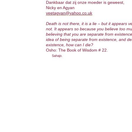
Dankbaar dat zij onze moeder is geweest,
Nicky en Agyan
veetagyan@yahoo.co.uk
Death is not there, it is a lie – but it appears ve
not. It appears so because you believe too muc
believing that you are separate from existenc
idea of being separate from existence, and d
existence, how can I die?
Osho: The Book of Wisdom # 22.
Sahajo.