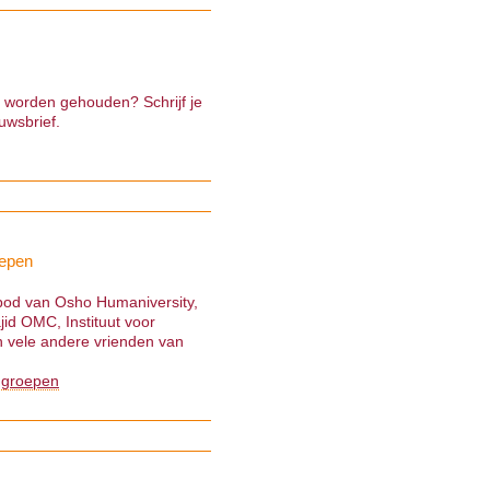
e worden gehouden? Schrijf je
uwsbrief.
epen
nbod van Osho Humaniversity,
jid OMC, Instituut voor
 vele andere vrienden van
 groepen