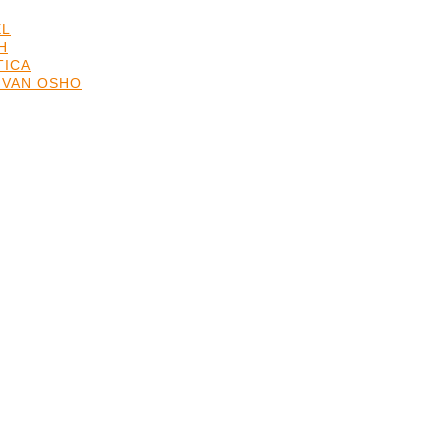
EL
H
TICA
 VAN OSHO