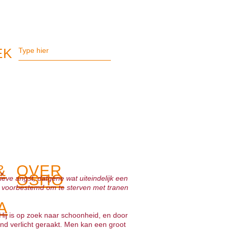
&
OVER
OSHO
ieve angst, datgene wat uiteindelijk een
ok voorbestemd om te sterven met tranen
A
 Hij is op zoek naar schoonheid, en door
nd verlicht geraakt. Men kan een groot