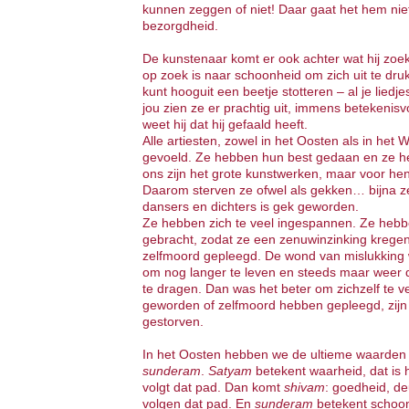
kunnen zeggen of niet! Daar gaat het hem niet o
bezorgdheid.
De kunstenaar komt er ook achter wat hij zoekt
op zoek is naar schoonheid om zich uit te druk
kunt hooguit een beetje stotteren – al je liedje
jou zien ze er prachtig uit, immens betekenis
weet hij dat hij gefaald heeft.
Alle artiesten, zowel in het Oosten als in he
gevoeld. Ze hebben hun best gedaan en ze h
ons zijn het grote kunstwerken, maar voor hen
Daarom sterven ze ofwel als gekken… bijna ze
dansers en dichters is gek geworden.
Ze hebben zich te veel ingespannen. Ze hebb
gebracht, zodat ze een zenuwinzinking kregen
zelfmoord gepleegd. De wond van mislukking w
om nog langer te leven en steeds maar weer 
te dragen. Dan was het beter om zichzelf te ve
geworden of zelfmoord hebben gepleegd, zijn 
gestorven.
In het Oosten hebben we de ultieme waarden g
sunderam
.
Satyam
betekent waarheid, dat is 
volgt dat pad. Dan komt
shivam
: goedheid, deu
volgen dat pad. En
sunderam
betekent schoon