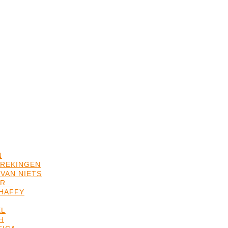
N
REKINGEN
VAN NIETS
ER…
HAFFY
EL
H