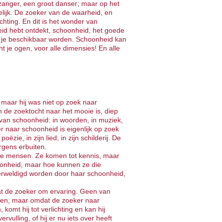
 zanger, een groot danser; maar op het
elijk. De zoeker van de waarheid, en
chting. En dit is het wonder van
eid hebt ontdekt, schoonheid, het goede
r je beschikbaar worden. Schoonheid kan
ent je ogen, voor alle dimensies! En alle
, maar hij was niet op zoek naar
n de zoektocht naar het mooie is, diep
 van schoonheid: in woorden, in muziek,
er naar schoonheid is eigenlijk op zoek
oëzie, in zijn lied, in zijn schilderij. De
t ergens erbuiten.
ieve mensen. Ze komen tot kennis, maar
oonheid, maar hoe kunnen ze die
verweldigd worden door haar schoonheid,
at de zoeker om ervaring. Geen van
even, maar omdat de zoeker naar
komt hij tot verlichting en kan hij
rvulling, of hij er nu iets over heeft