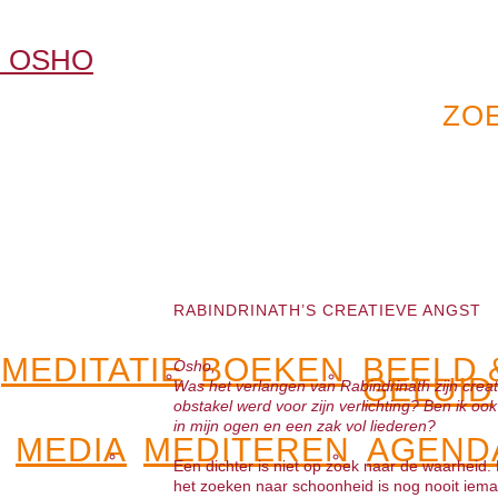
RABINDRINATH’S CREATIEVE ANGST
MEDITATIE
BOEKEN
BEELD 
Osho,
GELUID
Was het verlangen van Rabindrinath zijn creat
obstakel werd voor zijn verlichting? Ben ik o
in mijn ogen en een zak vol liederen?
MEDIA
MEDITEREN
AGEND
Een dichter is niet op zoek naar de waarheid.
het zoeken naar schoonheid is nog nooit iema