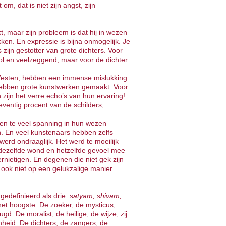
m, dat is niet zijn angst, zijn
, maar zijn probleem is dat hij in wezen
ken. En expressie is bijna onmogelijk. Je
s zijn gestotter van grote dichters. Voor
vol en veelzeggend, maar voor de dichter
t Westen, hebben een immense mislukking
ebben grote kunstwerken gemaakt. Voor
 zijn het verre echo’s van hun ervaring!
ventig procent van de schilders,
en te veel spanning in hun wezen
. En veel kunstenaars hebben zelfs
erd ondraaglijk. Het werd te moeilijk
dezelfde wond en hetzelfde gevoel mee
rnietigen. En degenen die niet gek zijn
ook niet op een gelukzalige manier
edefinieerd als drie:
satyam, shivam,
het hoogste. De zoeker, de mysticus,
gd. De moralist, de heilige, de wijze, zij
heid. De dichters, de zangers, de