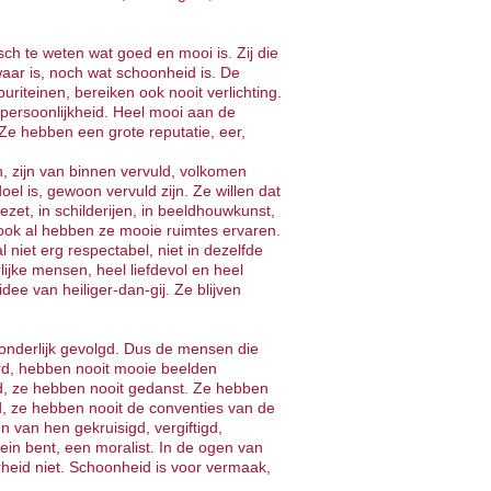
ch te weten wat goed en mooi is. Zij die
ar is, noch wat schoonheid is. De
uriteinen, bereiken ook nooit verlichting.
 persoonlijkheid. Heel mooi aan de
 Ze hebben een grote reputatie, eer,
n, zijn van binnen vervuld, volkomen
oel is, gewoon vervuld zijn. Ze willen dat
zet, in schilderijen, in beeldhouwkunst,
, ook al hebben ze mooie ruimtes ervaren.
niet erg respectabel, niet in dezelfde
urlijke mensen, heel liefdevol en heel
ee van heiliger-dan-gij. Ze blijven
nderlijk gevolgd. Dus de mensen die
erd, hebben nooit mooie beelden
, ze hebben nooit gedanst. Ze hebben
d, ze hebben nooit de conventies van de
 van hen gekruisigd, vergiftigd,
in bent, een moralist. In de ogen van
rheid niet. Schoonheid is voor vermaak,