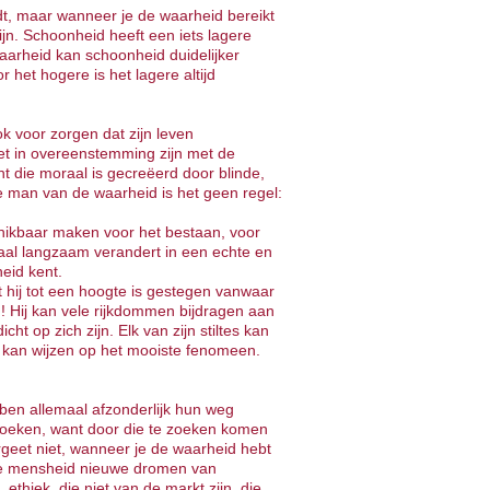
dt, maar wanneer je de waarheid bereikt
ijn. Schoonheid heeft een iets lagere
arheid kan schoonheid duidelijker
r het hogere is het lagere altijd
k voor zorgen dat zijn leven
iet in overeenstemming zijn met de
t die moraal is gecreëerd door blinde,
 man van de waarheid is het geen regel:
schikbaar maken voor het bestaan, voor
al langzaam verandert in een echte en
eid kent.
hij tot een hoogte is gestegen vanwaar
n! Hij kan vele rijkdommen bijdragen aan
ht op zich zijn. Elk van zijn stiltes kan
 kan wijzen op het mooiste fenomeen.
bben allemaal afzonderlijk hun weg
zoeken, want door die te zoeken komen
geet niet, wanneer je de waarheid hebt
 de mensheid nieuwe dromen van
 ethiek, die niet van de markt zijn, die