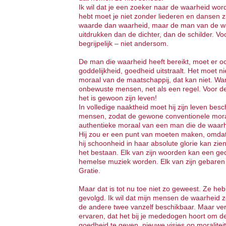
Ik wil dat je een zoeker naar de waarheid wor
hebt moet je niet zonder liederen en dansen z
waarde dan waarheid, maar de man van de wa
uitdrukken dan de dichter, dan de schilder. Voo
begrijpelijk – niet andersom.
De man die waarheid heeft bereikt, moet er oo
goddelijkheid, goedheid uitstraalt. Het moet n
moraal van de maatschappij, dat kan niet. Wan
onbewuste mensen, net als een regel. Voor de
het is gewoon zijn leven!
In volledige naaktheid moet hij zijn leven be
mensen, zodat de gewone conventionele mora
authentieke moraal van een man die de waarh
Hij zou er een punt van moeten maken, omdat 
hij schoonheid in haar absolute glorie kan zie
het bestaan. Elk van zijn woorden kan een gedic
hemelse muziek worden. Elk van zijn gebaren
Gratie.
Maar dat is tot nu toe niet zo geweest. Ze he
gevolgd. Ik wil dat mijn mensen de waarheid 
de andere twee vanzelf beschikbaar. Maar ver
ervaren, dat het bij je mededogen hoort om
goedheid te geven, nieuwe visies op moraliteit,