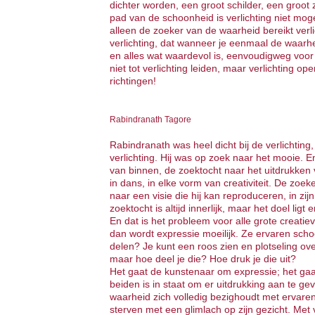
dichter worden, een groot schilder, een groot
pad van de schoonheid is verlichting niet mog
alleen de zoeker van de waarheid bereikt verli
verlichting, dat wanneer je eenmaal de waarh
en alles wat waardevol is, eenvoudigweg voo
niet tot verlichting leiden, maar verlichting op
richtingen!
Rabindranath Tagore
Rabindranath was heel dicht bij de verlichting
verlichting. Hij was op zoek naar het mooie. E
van binnen, de zoektocht naar het uitdrukken
in dans, in elke vorm van creativiteit. De zoek
naar een visie die hij kan reproduceren, in zijn p
zoektocht is altijd innerlijk, maar het doel lig
En dat is het probleem voor alle grote creat
dan wordt expressie moeilijk. Ze ervaren sch
delen? Je kunt een roos zien en plotseling o
maar hoe deel je die? Hoe druk je die uit?
Het gaat de kunstenaar om expressie; het ga
beiden is in staat om er uitdrukking aan te g
waarheid zich volledig bezighoudt met ervaren, 
sterven met een glimlach op zijn gezicht. Met ve