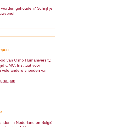
e worden gehouden? Schrijf je
uwsbrief.
epen
nbod van Osho Humaniversity,
jid OMC, Instituut voor
 vele andere vrienden van
 groepen
e
ienden in Nederland en België