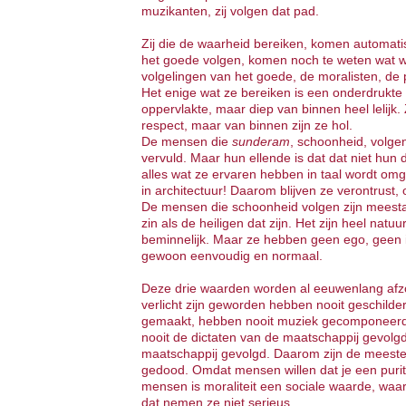
muzikanten, zij volgen dat pad.
Zij die de waarheid bereiken, komen automatis
het goede volgen, komen noch te weten wat wa
volgelingen van het goede, de moralisten, de p
Het enige wat ze bereiken is een onderdrukte
oppervlakte, maar diep van binnen heel lelijk.
respect, maar van binnen zijn ze hol.
De mensen die
sunderam
, schoonheid, volge
vervuld. Maar hun ellende is dat dat niet hun d
alles wat ze ervaren hebben in taal wordt omge
in architectuur! Daarom blijven ze verontrust
De mensen die schoonheid volgen zijn meestal 
zin als de heiligen dat zijn. Het zijn heel natu
beminnelijk. Maar ze hebben geen ego, geen id
gewoon eenvoudig en normaal.
Deze drie waarden worden al eeuwenlang afzo
verlicht zijn geworden hebben nooit geschild
gemaakt, hebben nooit muziek gecomponeerd
nooit de dictaten van de maatschappij gevolg
maatschappij gevolgd. Daarom zijn de meesten
gedood. Omdat mensen willen dat je een purite
mensen is moraliteit een sociale waarde, waa
dat nemen ze niet serieus.