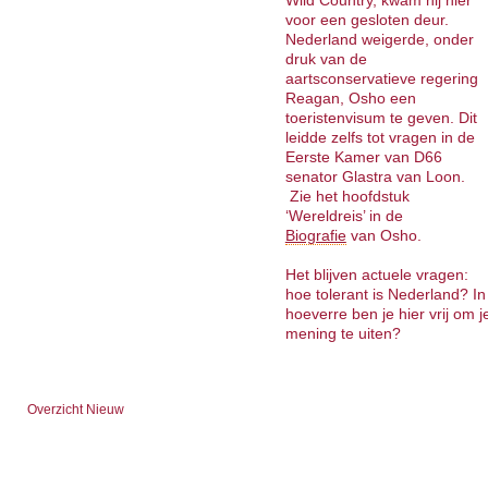
Wild Country, kwam hij hier
voor een gesloten deur.
Nederland weigerde, onder
druk van de
aartsconservatieve regering
Reagan, Osho een
toeristenvisum te geven. Dit
leidde zelfs tot vragen in de
Eerste Kamer van D66
senator Glastra van Loon.
Zie het hoofdstuk
‘Wereldreis’ in de
Biografie
van Osho.
Het blijven actuele vragen:
hoe tolerant is Nederland? In
hoeverre ben je hier vrij om j
mening te uiten?
Overzicht Nieuw