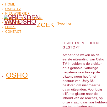
HOME
OSHO TV
NIEUWSBRIEF
VRIENDEN VAN OSHO
DONATIE
LINKS
CONTACT
OSHO TV IN LEIDEN
GESTOPT
Amper drie weken na de
eerste uitzending van Osho
TV in Leiden is de stekker
eruit gehaald. Vanwege
negatieve reacties op de
OSHO
OSHO
uitzendingen heeft het
MEDITATIE
BO
TV
bestuur van Unity.NU
besloten om niet meer te
gaan uitzenden. Voorlopig
blijft het gissen naar de
inhoud van de reacties, op
onze vraag daarnaar hebben
we tot op heden geen