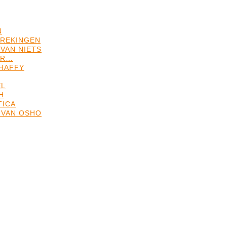
N
REKINGEN
VAN NIETS
ER…
HAFFY
EL
H
TICA
 VAN OSHO