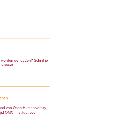
e worden gehouden? Schrijf je
uwsbrief.
epen
nbod van Osho Humaniversity,
jid OMC, Instituut voor