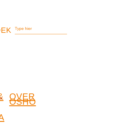
&
OVER
OSHO
A