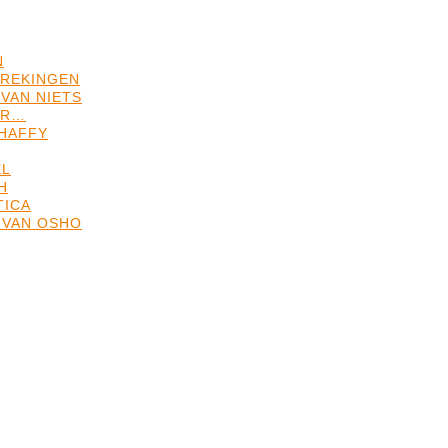
N
REKINGEN
VAN NIETS
ER…
HAFFY
EL
H
TICA
 VAN OSHO