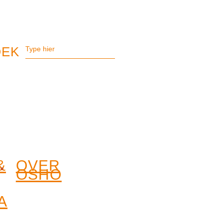
&
OVER
OSHO
A