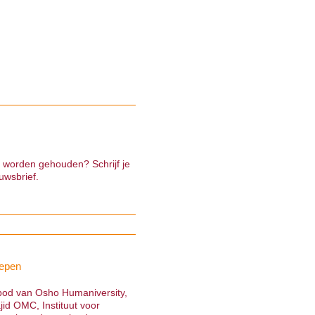
e worden gehouden? Schrijf je
uwsbrief.
epen
nbod van Osho Humaniversity,
jid OMC, Instituut voor