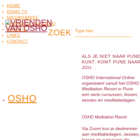
HOME
OSHO TV
NIEUWSBRIEF
VRIENDEN VAN OSHO
DONATIE
LINKS
CONTACT
ALS JE NIET NAAR PUN
KUNT, KOMT PUNE NAA
JOU….
OSHO International Online
organiseert vanuit het OSHO
Meditation Resort in Pune
een serie cursussen, lessen,
OSHO
OSHO
sessies en meditatiedagen.
MEDITATIE
BO
TV
OSHO Meditation Resort
Via Zoom kun je deelnemen
aan meditatiedagen, sessies,
lessen en cursussen die