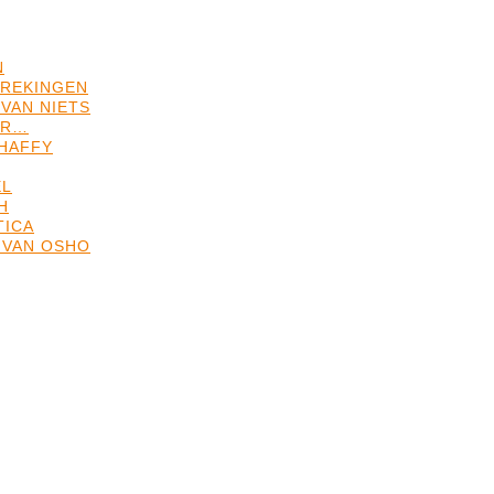
N
REKINGEN
VAN NIETS
ER…
HAFFY
EL
H
TICA
 VAN OSHO