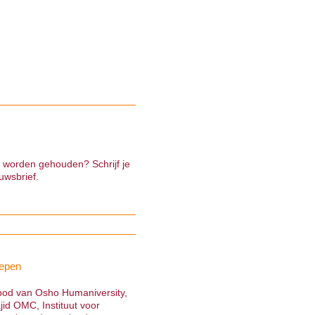
e worden gehouden? Schrijf je
uwsbrief.
epen
nbod van Osho Humaniversity,
jid OMC, Instituut voor