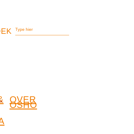
&
OVER
OSHO
A