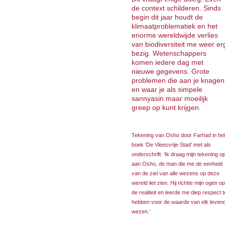
de context schilderen. Sinds
begin dit jaar houdt de
klimaatproblematiek en het
enorme wereldwijde verlies
van biodiversiteit me weer er
bezig. Wetenschappers
komen iedere dag met
nieuwe gegevens. Grote
problemen die aan je knagen
en waar je als simpele
sannyasin maar moeilijk
greep op kunt krijgen.
Tekening van Osho door Farhad in he
boek ‘De Vleesvrije Stad’ met als
onderschrift: ‘Ik draag mijn tekening o
aan Osho, de man die me de eenheid
van de ziel van alle wezens op deze
wereld liet zien. Hij richtte mijn ogen op
de realiteit en leerde me diep respect t
hebben voor de waarde van elk leven
wezen.’