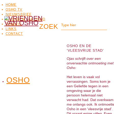
HOME
OSHO TV
NIEUWSBRIEF
VRIENDEN VAN OSHO
DONATIE
LINKS
CONTACT
OSHO EN DE
‘VLEESVRIJE STAD’
Ojas schrijft over een
onverwachte ontmoeting met
Osho:
Het leven is vaak vol
OSHO
OSHO
verrassingen. Soms kom je
MEDITATIE
BO
TV
een Geliefde tegen in een
omgeving waar je die
persoon helemaal niet
verwacht had. Dat overkwam
me onlangs ook. Ik ontmoett
Osho in een ‘vleesvrije stad’
Dit vraagt enige uitleg. Even