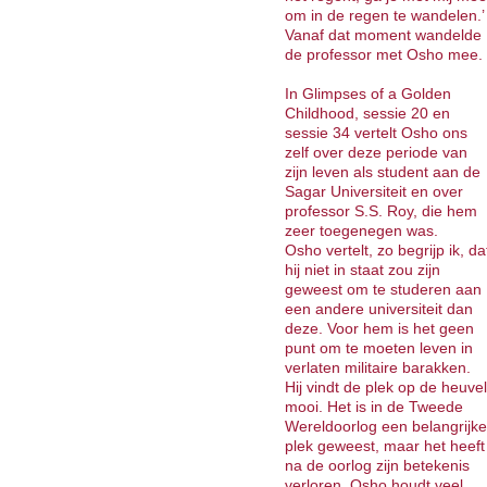
om in de regen te wandelen.’
Vanaf dat moment wandelde
de pro­fessor met Osho mee.
In Glimpses of a Golden
Childhood, sessie 20 en
sessie 34 vertelt Osho ons
zelf over deze periode van
zijn leven als student aan de
Sagar Universiteit en over
professor S.S. Roy, die hem
zeer toegenegen was.
Osho vertelt, zo begrijp ik, da
hij niet in staat zou zijn
geweest om te studeren aan
een andere universiteit dan
deze. Voor hem is het geen
punt om te moe­ten leven in
verlaten militaire barakken.
Hij vindt de plek op de heuvel
mooi. Het is in de Tweede
Wereldoorlog een belangrijke
plek geweest, maar het heeft
na de oorlog zijn betekenis
verloren. Osho houdt veel