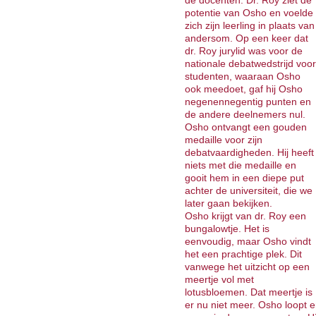
de docenten. Dr. Roy ziet de
potentie van Osho en voelde
zich zijn leerling in plaats van
andersom. Op een keer dat
dr. Roy jurylid was voor de
nationale debatwedstrijd voor
studenten, waaraan Osho
ook meedoet, gaf hij Osho
negenennegentig punten en
de andere deel­nemers nul.
Osho ontvangt een gouden
medaille voor zijn
debatvaardig­heden. Hij heeft
niets met die medaille en
gooit hem in een diepe put
achter de universiteit, die we
later gaan bekijken.
Osho krijgt van dr. Roy een
bungalowtje. Het is
eenvoudig, maar Osho vindt
het een prachtige plek. Dit
vanwege het uitzicht op een
meertje vol met
lotusbloemen. Dat meertje is
er nu niet meer. Osho loopt e