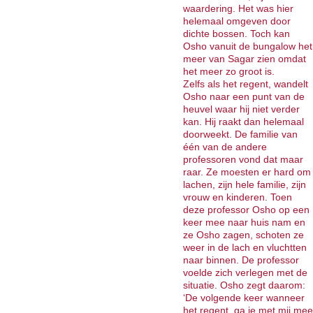
waardering. Het was hier
helemaal omgeven door
dichte bossen. Toch kan
Osho vanuit de bungalow het
meer van Sagar zien omdat
het meer zo groot is.
Zelfs als het regent, wandelt
Osho naar een punt van de
heuvel waar hij niet verder
kan. Hij raakt dan helemaal
doorweekt. De familie van
één van de andere
professoren vond dat maar
raar. Ze moesten er hard om
lachen, zijn hele familie, zijn
vrouw en kinderen. Toen
deze professor Osho op een
keer mee naar huis nam en
ze Osho zagen, schoten ze
weer in de lach en vluchtten
naar binnen. De professor
voelde zich verlegen met de
situatie. Osho zegt daarom:
‘De volgende keer wanneer
het regent, ga je met mij mee