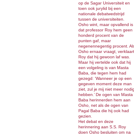
op de Sagar Universiteit en
toen ook jurylid bij een
nationale debatwedstrijd
tussen de universiteiten.
Osho wint, maar op­vallend is
dat professor Roy hem geen
honderd procent van de
punten gaf, maar
negenennegentig procent. Al
Osho ernaar vraagt, verklaar
Roy dat hij gewoon laf was.
Maar hij vertelde ook dat hij
een volgeling is van Masta
Baba, die tegen hem had
gezegd: ‘Wanneer je op een
gegeven moment deze man
ziet, zul je mij niet meer nodi
hebben.’ De ogen van Masta
Baba herinnerden hem aan
Osho, net als de ogen van
Pagal Baba die hij ook had
gezien.
Het debat en deze
herinnering aan S.S. Roy
doen Osho besluiten om na