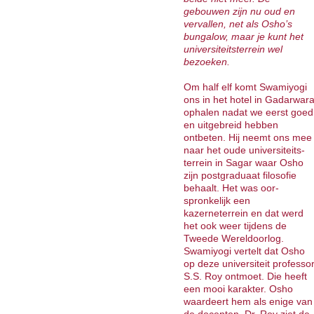
gebouwen zijn nu oud en
vervallen, net als Osho’s
bungalow, maar je kunt het
universiteitsterrein wel
bezoeken.
Om half elf komt Swamiyogi
ons in het hotel in Gadarwar
ophalen nadat we eerst goed
en uitgebreid hebben
ontbeten. Hij neemt ons mee
naar het oude universiteits­
terrein in Sagar waar Osho
zijn postgraduaat filosofie
behaalt. Het was oor­
spronkelijk een
kazerneterrein en dat werd
het ook weer tijdens de
Tweede Wereldoorlog.
Swamiyogi vertelt dat Osho
op deze universiteit professo
S.S. Roy ontmoet. Die heeft
een mooi karakter. Osho
waardeert hem als enige van