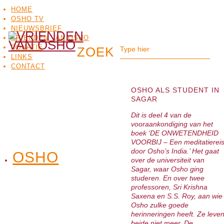
HOME
OSHO TV
NIEUWSBRIEF
VRIENDEN VAN OSHO
DONATIE
LINKS
CONTACT
OSHO ALS STUDENT IN
SAGAR
Dit is deel 4 van de
vooraankondiging van het
boek ‘DE ONWETENDHEID
VOORBIJ – Een meditatierei
door Osho’s India.’ Het gaat
OSHO
OSHO
over de universiteit van
MEDITATIE
BO
TV
Sagar, waar Osho ging
studeren. En over twee
professoren, Sri Krishna
Saxena en S.S. Roy, aan wie
Osho zulke goede
herinneringen heeft. Ze leve
beide niet meer. De