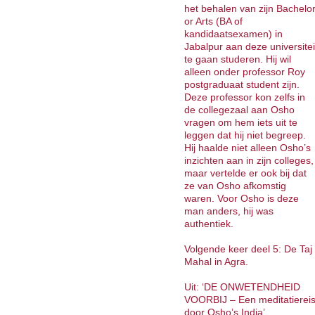
het behalen van zijn Bachelo
or Arts (BA of
kandidaatsexamen) in
Jabalpur aan deze universitei
te gaan studeren. Hij wil
alleen onder professor Roy
postgraduaat student zijn.
Deze professor kon zelfs in
de collegezaal aan Osho
vragen om hem iets uit te
leggen dat hij niet begreep.
Hij haalde niet alleen Osho’s
inzichten aan in zijn colleges,
maar vertelde er ook bij dat
ze van Osho afkomstig
waren. Voor Osho is deze
man anders, hij was
authentiek.
Volgende keer deel 5: De Taj
Mahal in Agra.
Uit: ‘DE ONWETENDHEID
VOORBIJ – Een meditatierei
door Osho’s India’.