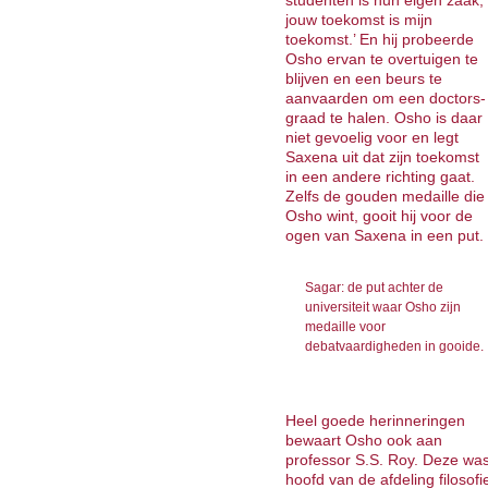
studenten is hun eigen zaak,
jouw toekomst is mijn
toekomst.’ En hij probeerde
Osho ervan te overtuigen te
blijven en een beurs te
aanvaarden om een doctors­
graad te halen. Osho is daar
niet gevoelig voor en legt
Saxena uit dat zijn toe­komst
in een andere richting gaat.
Zelfs de gouden medaille die
Osho wint, gooit hij voor de
ogen van Saxena in een put.
Sagar: de put achter de
universiteit waar Osho zijn
medaille voor
debatvaardigheden in gooide.
Heel goede herinneringen
bewaart Osho ook aan
professor S.S. Roy. Deze wa
hoofd van de afdeling filosofi