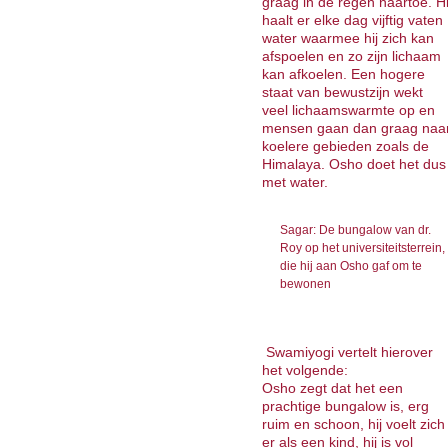
graag in de regen naartoe. Hi
haalt er elke dag vijftig vaten
water waarmee hij zich kan
afspoe­len en zo zijn lichaam
kan afkoelen. Een hogere
staat van bewustzijn wekt
veel lichaamswarmte op en
mensen gaan dan graag naa
koelere gebieden zoals de
Himalaya. Osho doet het dus
met water.
Sagar: De bungalow van dr.
Roy op het universiteitsterrein,
die hij aan Osho gaf om te
bewonen
Swamiyogi vertelt hierover
het volgende:
Osho zegt dat het een
prachtige bungalow is, erg
ruim en schoon, hij voelt zich
er als een kind, hij is vol