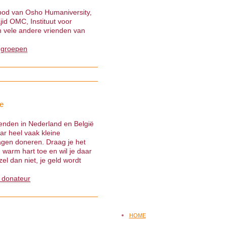
nbod van Osho Humaniversity,
jid OMC, Instituut voor
 vele andere vrienden van
 groepen
e
ienden in Nederland en België
ar heel vaak kleine
gen doneren. Draag je het
warm hart toe en wil je daar
el dan niet, je geld wordt
 donateur
HOME