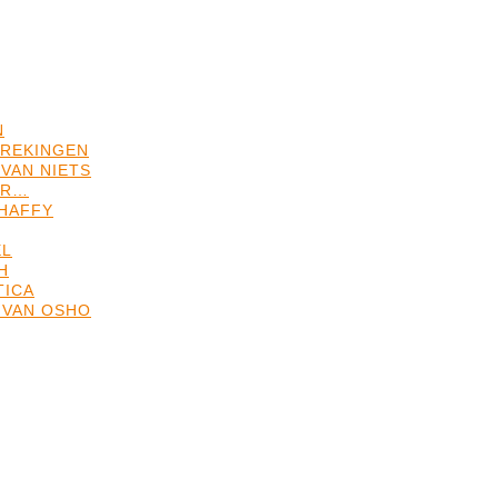
N
REKINGEN
VAN NIETS
ER…
HAFFY
EL
H
TICA
 VAN OSHO