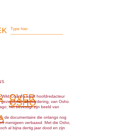
NS
&
OVER
ild Wild Country komt hoofdredacteur
OSHO
r gezegd een afwaardering, van Osho.
ago; het bevestigt zijn beeld van
A
y, de documentaire die onlangs nog
eft menigeen verbaasd. Met die Osho,
ch al bijna dertig jaar dood en zijn