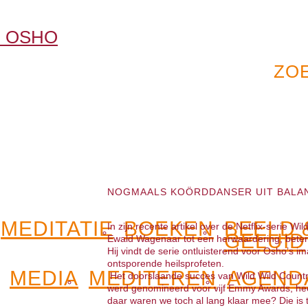
NOGMAALS KOÖRDDANSER UIT BALA
MEDITATIE
BOEKEN
BEELD 
In zijn recente artikel over de Netflix-serie W
GELUID
Ewald Wagenaar tot een herwaardering, bete
Hij vindt de serie ontluisterend voor Osho’s im
ontsporende heilsprofeten.
MEDIA
MEDITEREN
AGEND
Het doorslaande succes van Wild Wild Countr
werd genomineerd voor vijf Emmy Awards, he
daar waren we toch al lang klaar mee? Die is to