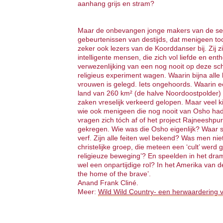
aanhang grijs en stram?
Maar de onbevangen jonge makers van de ser
gebeurtenissen van destijds, dat menigeen toc
zeker ook lezers van de Koorddanser bij. Zij z
intelligente mensen, die zich vol liefde en ent
verwezenlijking van een nog nooit op deze sc
religieus experiment wagen. Waarin bijna alle
vrouwen is gelegd. Iets ongehoords. Waarin e
land van 260 km² (de halve Noordoostpolder) e
zaken vreselijk verkeerd gelopen. Maar veel
wie ook menigeen die nog nooit van Osho had
vragen zich tóch af of het project Rajneeshpu
gekregen. Wie was die Osho eigenlijk? Waar st
verf. Zijn alle feiten wel bekend? Was men ni
christelijke groep, die meteen een ‘cult’ wer
religieuze beweging’? En speelden in het dr
wel een onpartijdige rol? In het Amerika van de 
the home of the brave’.
Anand Frank Cliné.
Meer:
Wild Wild Country- een herwaardering