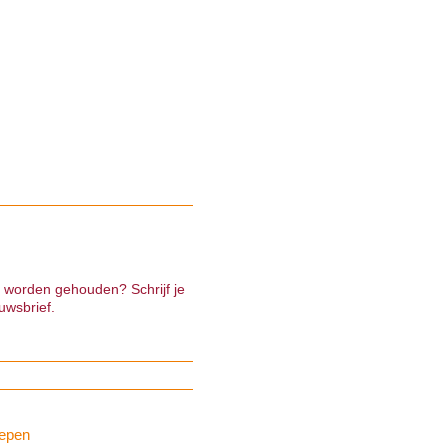
e worden gehouden? Schrijf je
uwsbrief.
epen