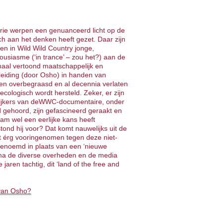
ie werpen een genuanceerd licht op de
h aan het denken heeft gezet. Daar zijn
ien in Wild Wild Country jonge,
housiasme (‘in trance’ – zou het?) aan de
haal vertoond maatschappelijk en
 leiding (door Osho) in handen van
en overbegraasd en al decennia verlaten
cologisch wordt hersteld. Zeker, er zijn
 kijkers van deWWC-documentaire, onder
 gehoord, zijn gefascineerd geraakt en
ram wel een eerlijke kans heeft
ond hij voor? Dat komt nauwelijks uit de
et érg vooringenomen tegen deze niet-
d genoemd in plaats van een ‘nieuwe
ama de diverse overheden en de media
jaren tachtig, dit ‘land of the free and
 van Osho?