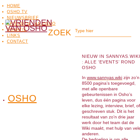
HOME
OSHO TV
NIEUWSBRIEF
VRIENDEN VAN OSHO
DONATIE
LINKS
CONTACT
NIEUW IN SANNYAS.WIK
: ALLE ‘EVENTS’ ROND
OSHO
In
www.sannyas.wiki
zijn zo’n
8500 pagina’s toegevoegd,
met alle openbare
gebeurtenissen in Osho’s
OSHO
OSHO
leven, dus één pagina voor
MEDITATIE
BO
TV
elke lezing, interview, brief, of
geschreven stuk. Dit is het
resultaat van zo’n drie jaar
werk door het team dat de
Wiki maakt, met hulp van vel
anderen.
De bedoeling is om alle