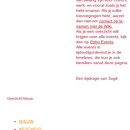
van belang zijn voor Osho’s
werk, en vooral zoals jij het
hebt ervaren. Als jij zulke
toevoegingen hebt, aarzel
dan niet om
contact op te
nemen met de Wiki.
Als je een overzicht wilt
krijgen over alle events, kijk
dan op
Osho Events
.
Alle events in
tijdsvolgordevind je in de
timelines, die kun je ook
bereiken vanaf deze pagina.
Een bijdrage van Sugit.
Overzicht Nieuw
NIEUW
AFSCHEID