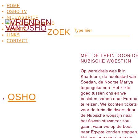
HOME
OSHO TV
NIEUWSBRIEF
VRIENDEN VAN OSHO
DONATIE
LINKS
CONTACT
MET DE TREIN DOOR D
NUBISCHE WOESTIJN
Op wereldreis was ik in
Khartoum, de hoofdstad van
Soedan, de Noorse Mariya
tegengekomen. Het klikte
goed tussen ons en we
OSHO
OSHO
besloten samen naar Europa
MEDITATIE
BO
TV
te reizen. We kochten tickets
voor de trein die dwars door
de Nubische woestijn naar
het Aswan stuwmeer zou
gaan, waar we op de boot
naar Egypte konden stappen
Het was een oude trein met