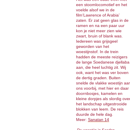
een stoomlocomotief en het
voelde alsof we in de
film‘Lawrence of Arabia’
zaten. Er zat geen glas in de
ramen en na een paar uur
kon je niet meer zien wie
zwart, bruin of blank was.
Iedereen was grijsgeel
geworden van het
woestijnstof. In de trein
hadden de meeste reizigers
de lange Soedanese djellaba
aan, die heel luchtig zit. Wij
ook, want het was ver boven
de dertig graden. Buiten
snelde de vlakke woestijn aa
ons voorbij, met hier en daar
doornbosjes, kamelen en
kleine dorpjes als slordig ove
het landschap uitgestrooide
blokken van leem. De reis
duurde de hele dag.
Meer:
Sanatan 14