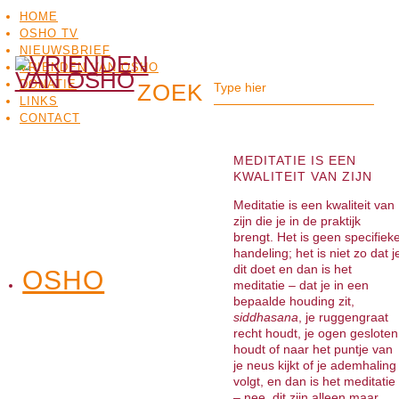
HOME
OSHO TV
NIEUWSBRIEF
VRIENDEN VAN OSHO
DONATIE
LINKS
CONTACT
MEDITATIE IS EEN
KWALITEIT VAN ZIJN
Meditatie is een kwaliteit van
zijn die je in de praktijk
brengt. Het is geen specifiek
handeling; het is niet zo dat j
dit doet en dan is het
OSHO
OSHO
meditatie – dat je in een
MEDITATIE
BO
TV
bepaalde houding zit,
siddhasana
, je ruggengraat
recht houdt, je ogen gesloten
houdt of naar het puntje van
je neus kijkt of je ademhaling
volgt, en dan is het meditatie
– nee, dit zijn alleen maar