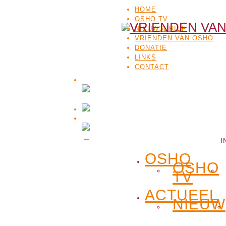
HOME
OSHO TV
NIEUWSBRIEF
VRIENDEN VAN OSHO
DONATIE
LINKS
CONTACT
I
OSHO
OSHO
TV
ACTUEEL
NIEUW