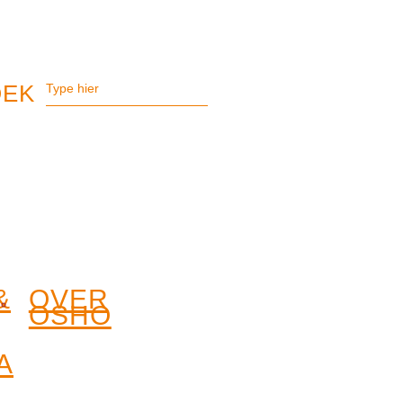
&
OVER
OSHO
A