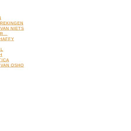
N
REKINGEN
VAN NIETS
ER…
HAFFY
EL
H
TICA
 VAN OSHO