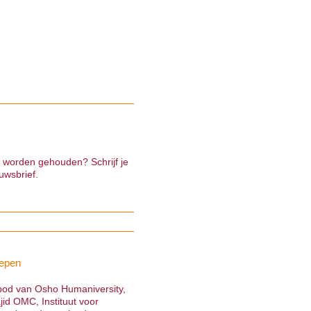
e worden gehouden? Schrijf je
uwsbrief.
epen
nbod van Osho Humaniversity,
jid OMC, Instituut voor