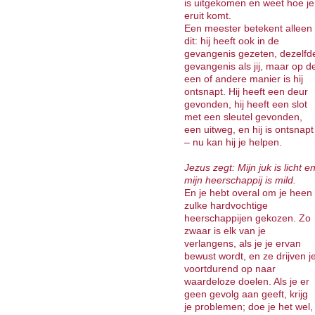
is uitgekomen en weet hoe je
eruit komt.
Een meester betekent alleen
dit: hij heeft ook in de
gevangenis gezeten, dezelfd
gevangenis als jij, maar op d
een of andere manier is hij
ontsnapt. Hij heeft een deur
gevonden, hij heeft een slot
met een sleutel gevonden,
een uitweg, en hij is ontsnapt
– nu kan hij je helpen.
Jezus zegt: Mijn juk is licht e
mijn heerschappij is mild.
En je hebt overal om je heen
zulke hardvochtige
heerschappijen gekozen. Zo
zwaar is elk van je
verlangens, als je je ervan
bewust wordt, en ze drijven j
voortdurend op naar
waardeloze doelen. Als je er
geen gevolg aan geeft, krijg
je problemen; doe je het wel,