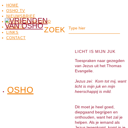
HOME
OSHO TV
NIEUWSBRIEF
VRIENDEN VAN OSHO
DONATIE
LINKS
CONTACT
LICHT IS MIJN JUK
Toespraken naar gezegden
van Jezus uit het Thomas
Evangelie.
Jezus zei: Kom tot mij, want
licht is mijn juk en mijn
OSHO
OSHO
heerschappij is mild.
MEDITATIE
BO
TV
Dit moet je heel goed,
diepgaand begrijpen en
onthouden, want het zal je
helpen. Als je iemand als
Jezus tegenkomt, komt in je