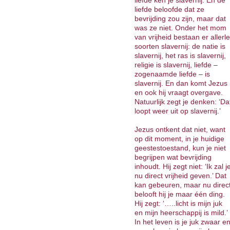
liefde ken je slavernij. En de
liefde beloofde dat ze
bevrijding zou zijn, maar dat
was ze niet. Onder het mom
van vrijheid bestaan er allerle
soorten slavernij: de natie is
slavernij, het ras is slavernij,
religie is slavernij, liefde –
zogenaamde liefde – is
slavernij. En dan komt Jezus
en ook hij vraagt overgave.
Natuurlijk zegt je denken: ‘Da
loopt weer uit op slavernij.’
Jezus ontkent dat niet, want
op dit moment, in je huidige
geestestoestand, kun je niet
begrijpen wat bevrijding
inhoudt. Hij zegt niet: ‘Ik zal j
nu direct vrijheid geven.’ Dat
kan gebeuren, maar nu direc
belooft hij je maar één ding.
Hij zegt: ‘…..licht is mijn juk
en mijn heerschappij is mild.’
In het leven is je juk zwaar e