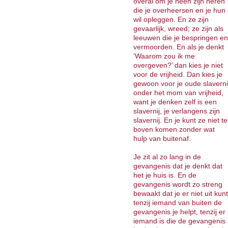
overal om je heen zijn heren
die je overheersen en je hun
wil opleggen. En ze zijn
gevaarlijk, wreed; ze zijn als
leeuwen die je bespringen en
vermoorden. En als je denkt
‘Waarom zou ik me
overgeven?’ dan kies je niet
voor de vrijheid. Dan kies je
gewoon voor je oude slaverni
onder het mom van vrijheid,
want je denken zelf is een
slavernij, je verlangens zijn
slavernij. En je kunt ze niet te
boven komen zonder wat
hulp van buitenaf.
Je zit al zo lang in de
gevangenis dat je denkt dat
het je huis is. En de
gevangenis wordt zo streng
bewaakt dat je er niet uit kunt
tenzij iemand van buiten de
gevangenis je helpt, tenzij er
iemand is die de gevangenis